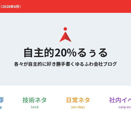
2026年6月）
自主的20%るぅる
各々が自主的に好き勝手書くゆるふわ会社ブログ
拶
技術ネタ
日常ネタ
社内イ
g
tech
our-days
corp-ev