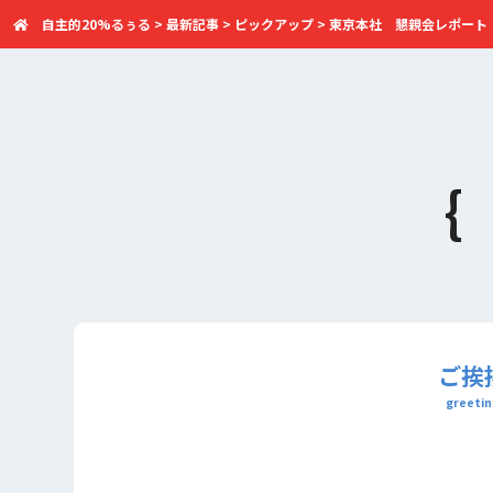
自主的20%るぅる
>
最新記事
>
ピックアップ
>
東京本社 懇親会レポート（
ご挨
greetin