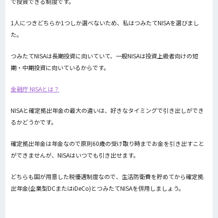
で投資できる制度です。
1人につきどちらか1つしか選べないため、私はつみたてNISAを選びまし
た。
つみたてNISAは長期投資に向いていて、一般NISAは投資上級者向けの短
期・中期投資に向いているからです。
金融庁 NISAとは？
NISAと確定拠出年金の最大の違いは、好きなタイミングで引き出しができ
るかどうかです。
確定拠出年金は年金なので原則60歳の受け取り時までお金を引き出すこと
ができませんが、NISAはいつでも引き出せます。
どちらも国が用意した税優遇制度なので、生活防衛費を貯めてから確定拠
出年金(企業型DCまたはiDeCo)とつみたてNISAを併用しましょう。