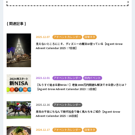
{ 関連記事 }
2025.12.07
アドベントカレンダー
日常ネタ
見えないところにこそ、ディズニーの魔法は宿っている【Agent Grow
Advent Calendar 2025：7日目】
2023.12.01
アドベントカレンダー
社内イベント
【もうすぐ始まる新NISA！】老後2000万円問題も解決できる使い方とは？
【Agent Grow Advent Calendar 2023：1日目】
2025.12.16
アドベントカレンダー
来年の干支にちなんで現代社会で働く馬たちをご紹介【Agent Grow
Advent Calendar 2025：16日目】
2024.12.17
アドベントカレンダー
日常ネタ