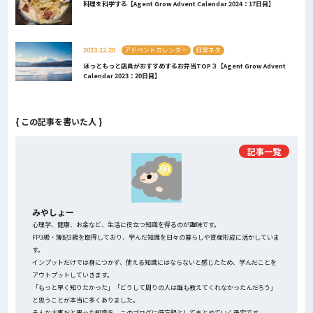
料理を科学する【Agent Grow Advent Calendar 2024：17日目】
2023.12.20
アドベントカレンダー
日常ネタ
ほっともっと店員がおすすめするお弁当TOP３【Agent Grow Advent
Calendar 2023：20日目】
{ この記事を書いた人 }
記事一覧
みやしょー
心理学、健康、お金など、生活に役立つ知識を得るのが趣味です。
FP3級・簿記3級を取得しており、学んだ知識を日々の暮らしや資産形成に活かしていま
す。
インプットだけでは身につかず、使える知識にはならないと感じたため、学んだことを
アウトプットしていきます。
「もっと早く知りたかった」「どうして周りの人は誰も教えてくれなかったんだろう」
と思うことが本当に多くありました。
そんな大事だと思った知識を、このブログに備忘録としてまとめていく予定です。