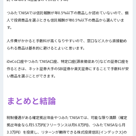
つみたてNISAでは信託報酬が年0.5%以下の商品しか認めていないので、個
人で投資商品を選ぶときも信託報酬が年0.5%以下の商品から選んでいま
す。
人件費がかかると手数料が高くなりやすいので、窓口など人から直接勧め
られる商品は基本的に避けるとよいと思います。
iDeCo口座やつみたてNISA口座、特定口座(源泉徴収あり)などの証券口座を
作るときは、ネット証券大手のSBI証券か楽天証券にすることで手数料が安
い商品を選ぶことができます。
まとめと結論
税制優遇がある確定拠出年金やつみたてNISAでは、可能な限り満額（確定
拠出年金なら月5.5万円(フリーランスは月6.8万円)、つみたてNISAなら月
3.3万円）を投資し、リターンが期待できる株式投資信託(インデックス)の