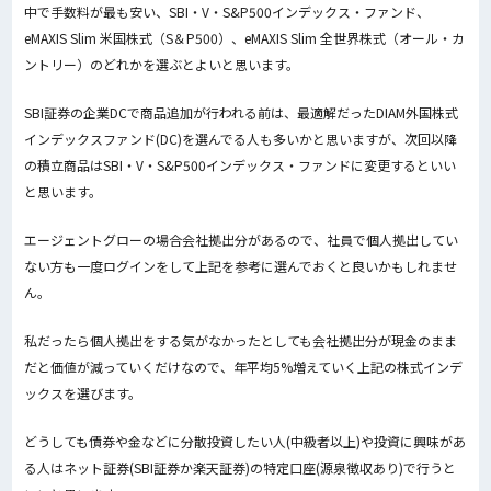
中で手数料が最も安い、SBI・V・S&P500インデックス・ファンド、
eMAXIS Slim 米国株式（S＆P500）、eMAXIS Slim 全世界株式（オール・カ
ントリー）のどれかを選ぶとよいと思います。
SBI証券の企業DCで商品追加が行われる前は、最適解だったDIAM外国株式
インデックスファンド(DC)を選んでる人も多いかと思いますが、次回以降
の積立商品は
SBI・V・S&P500インデックス・ファンドに変更するといい
と思います。
エージェントグローの場合会社拠出分があるので、社員で個人拠出してい
ない方も一度ログインをして上記を参考に選んでおくと良いかもしれませ
ん。
私だったら個人拠出をする気がなかったとしても会社拠出分が現金のまま
だと価値が減っていくだけなので、年平均5%増えていく上記の株式インデ
ックスを選びます。
どうしても債券や金などに分散投資したい人(中級者以上)や投資に興味があ
る人はネット証券(SBI証券か楽天証券)の特定口座(源泉徴収あり)で行うと