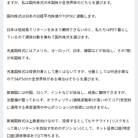
ますが、私は国外株式の米国株か全世界株のどちらを選びます。
国内株式は日本の日経平均株価やTOPIXに連動します。
日本は低成長でリターンをあまり期待できないのと、私たちは円で暮らし
ているので通貨分散を兼ねて国外株式を選びます。
先進国株式にはアメリカ、ヨーロッパ、日本、韓国などが該当し、
その7割
が米国株です。
先進国株式は投資対象として悪くはないですが、分散としては中途半端な
のでS&P500か全世界株がある場合はそちらを選びます。
新興国には中国、ロシア、インドなどが該当し、成長に期待できますが、
法整備が整っておらず、ボラティリティ(価格変動率)が高いのでコア(安定的
に運用する資産運用の中心ポジション)の投資には向きません。
新興国株式は上級者向けなので、投資するとしてもサテライト(リスクをと
って高いリターンを目指す攻めのポジション)として、ネット証券口座(特定
口座(源泉徴収あり))で持ちます。