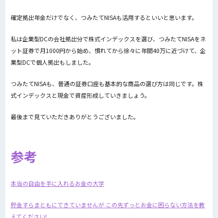
確定拠出年金だけでなく、つみたてNISAも活用するといいと思います。
私は企業型DCの会社拠出分で株式インデックスを選び、つみたてNISAをネ
ット証券で月1000円から始め、慣れてから徐々に年間40万に近づけて、企
業型DCで個人拠出もしました。
つみたてNISAも、普通の証券口座も基本的な商品の選び方は同じです。株
式インデックスと現金で資産形成していきましょう。
最後まで見ていただきありがとうございました。
参考
本当の自由を手に入れるお金の大学
貯金すらまともにできていませんが この先ずっとお金に困らない方法を教
えてください!