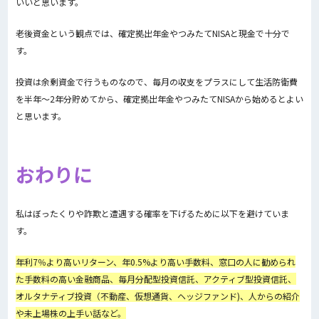
いいと思います。
老後資金という観点では、確定拠出年金やつみたてNISAと現金で十分で
す。
投資は余剰資金で行うものなので、毎月の収支をプラスにして生活防衛費
を半年～2年分貯めてから、確定拠出年金やつみたてNISAから始めるとよい
と思います。
おわりに
私はぼったくりや詐欺と遭遇する確率を下げるために以下を避けていま
す。
年利7％より高いリターン、年0.5%より高い手数料、窓口の人に勧められ
た手数料の高い金融商品、毎月分配型投資信託、アクティブ型投資信託、
オルタナティブ投資（不動産、仮想通貨、ヘッジファンド)、人からの紹介
や未上場株の上手い話など。