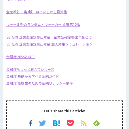
全面改訂 第3版 ほったらかし投資術
ウォール街のランダム・ウォーカー 原著第12版
SBI証券 企業型確定拠出年金 企業型確定拠出年金とは
SBI証券 企業型確定拠出年金 加入効果シミュレーション
金融庁 NISAとは？
金融庁ちょっと教えてシリーズ
金融庁
基礎から学べる金融ガイド
金融庁 高校生のための金融リテラシー講座
Let’s share this article!