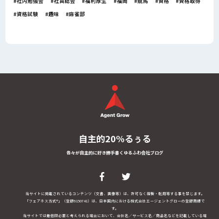
社内勉強会
社員総会
福利厚生
福岡
競馬
資格
資格取得
資格試験
趣味
麻雀部
自主的20%るぅる
各々が自主的に好き勝手書くゆるふわ会社ブログ
当サイトに掲載されているコンテンツ（文書、画像等）は、許可なく複製・転用等する事を禁じます。
「フェアネス方式®」（登録6150741）は、日本国内における株式会社エージェントグローの登録商標で
す。
当サイトでは最低限必要と考えられる場合において、会社名／サービス名／商品名などを記載している場