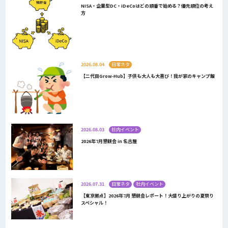
NISA・企業型DC・iDeCoはどの順番で始める？優先順位の考え
方
2026.08.04
日常ネタ
【二代目Grow-Hub】子供も大人も大喜び！我が家のキャンプ飯
2026.08.03
社内イベント
2026年7月懇親会 in 名古屋
2026.07.31
日常ネタ
社内イベント
【東京拠点】2026年7月 懇親会レポート！大盛り上がりの夏祭り
スペシャル！