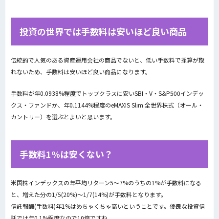
投資の世界では手数料は安いほど良い商品
伝統的で人気のある資産運用会社の商品でないと、低い手数料で採算が取
れないため、手数料は安いほど良い商品になります。
手数料が年0.0938%程度でトップクラスに安いSBI・V・S&P500インデッ
クス・ファンドか、年0.1144%程度のeMAXIS Slim 全世界株式（オール・
カントリー）を選ぶとよいと思います。
手数料1%は安くない？
米国株インデックスの年平均リターン5～7%のうちの1%が手数料になる
と、増えた分の1/5(20%)～1/7(14%)が手数料となります。
信託報酬(手数料)年1%はめちゃくちゃ高いということです。優良な投資信
託では年0.1%程度なので10倍ですね。