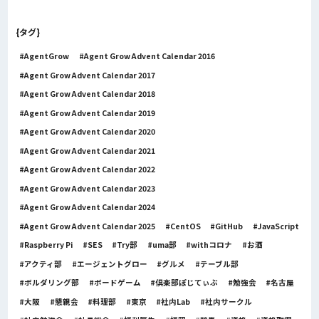
{タグ}
AgentGrow
Agent Grow Advent Calendar 2016
Agent Grow Advent Calendar 2017
Agent Grow Advent Calendar 2018
Agent Grow Advent Calendar 2019
Agent Grow Advent Calendar 2020
Agent Grow Advent Calendar 2021
Agent Grow Advent Calendar 2022
Agent Grow Advent Calendar 2023
Agent Grow Advent Calendar 2024
Agent Grow Advent Calendar 2025
CentOS
GitHub
JavaScript
Raspberry Pi
SES
Try部
uma部
withコロナ
お酒
アクティ部
エージェントグロー
グルメ
テーブル部
ボルダリング部
ボードゲーム
倶楽部ぽじてぃぶ
勉強会
名古屋
大阪
懇親会
料理部
東京
社内Lab
社内サークル