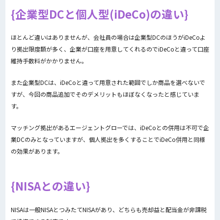
企業型DCと個人型(iDeCo)の違い
ほとんど違いはありませんが、会社員の場合は企業型DCのほうがiDeCoよ
り拠出限度額が多く、企業が口座を用意してくれるのでiDeCoと違って口座
維持手数料がかかりません。
また企業型DCは、iDeCoと違って用意された範囲でしか商品を選べないで
すが、今回の商品追加でそのデメリットもほぼなくなったと感じていま
す。
マッチング拠出があるエージェントグローでは、iDeCoとの併用は不可で企
業DCのみとなっていますが、個人拠出を多くすることでiDeCo併用と同様
の効果があります。
NISAとの違い
NISAは一般NISAとつみたてNISAがあり、どちらも売却益と配当金が非課税