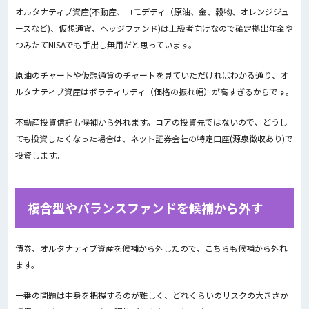
オルタナティブ資産(不動産、コモデティ（原油、金、穀物、オレンジジュ
ースなど)、仮想通貨、ヘッジファンド)は上級者向けなので確定拠出年金や
つみたてNISAでも手出し無用だと思っています。
原油のチャートや仮想通貨のチャートを見ていただければわかる通り、オ
ルタナティブ資産はボラティリティ（価格の振れ幅）が高すぎるからです。
不動産投資信託も候補から外れます。コアの投資先ではないので、どうし
ても投資したくなった場合は、ネット証券会社の特定口座(源泉徴収あり)で
投資します。
複合型やバランスファンドを候補から外す
債券、オルタナティブ資産を候補から外したので、こちらも候補から外れ
ます。
一番の問題は中身を把握するのが難しく、どれくらいのリスクの大きさか