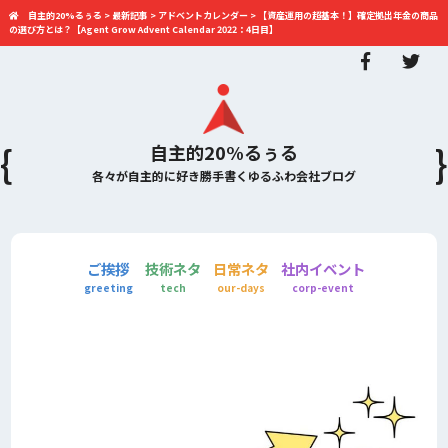
自主的20%るぅる
>
最新記事
>
アドベントカレンダー
>
【資産運用の超基本！】確定拠出年金の商品
の選び方とは？【Agent Grow Advent Calendar 2022：4日目】
自主的20%るぅる
各々が自主的に好き勝手書くゆるふわ会社ブログ
ご挨拶
技術ネタ
日常ネタ
社内イベント
greeting
tech
our-days
corp-event