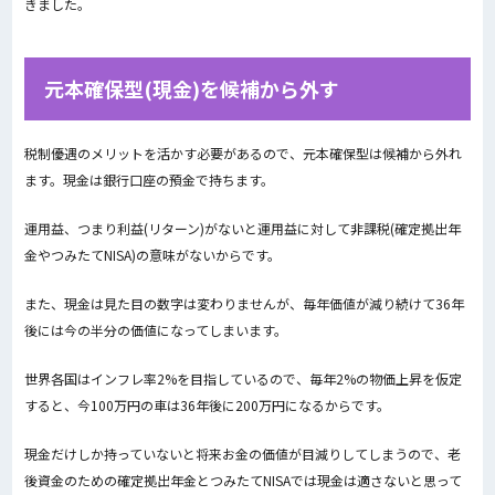
きました。
元本確保型(現金)を候補から外す
税制優遇のメリットを活かす必要があるので、元本確保型は候補から外れ
ます。現金は銀行口座の預金で持ちます。
運用益、つまり利益(リターン)がないと運用益に対して非課税(確定拠出年
金やつみたてNISA)の意味がないからです。
また、現金は見た目の数字は変わりませんが、毎年価値が減り続けて36年
後には今の半分の価値になってしまいます。
世界各国はインフレ率2%を目指しているので、毎年2%の物価上昇を仮定
すると、今100万円の車は36年後に200万円になるからです。
現金だけしか持っていないと将来お金の価値が目減りしてしまうので、老
後資金のための確定拠出年金とつみたてNISAでは現金は適さないと思って