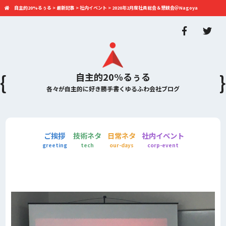
自主的20%るぅる
>
最新記事
>
社内イベント
>
2020年2月度社員総会＆懇親会＠Nagoya
自主的20%るぅる
各々が自主的に好き勝手書くゆるふわ会社ブログ
ご挨拶
技術ネタ
日常ネタ
社内イベント
greeting
tech
our-days
corp-event