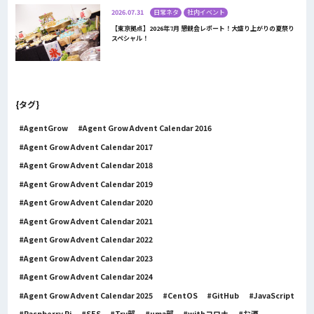
2026.07.31
日常ネタ
社内イベント
【東京拠点】2026年7月 懇親会レポート！大盛り上がりの夏祭り
スペシャル！
{タグ}
AgentGrow
Agent Grow Advent Calendar 2016
Agent Grow Advent Calendar 2017
Agent Grow Advent Calendar 2018
Agent Grow Advent Calendar 2019
Agent Grow Advent Calendar 2020
Agent Grow Advent Calendar 2021
Agent Grow Advent Calendar 2022
Agent Grow Advent Calendar 2023
Agent Grow Advent Calendar 2024
Agent Grow Advent Calendar 2025
CentOS
GitHub
JavaScript
Raspberry Pi
SES
Try部
uma部
withコロナ
お酒