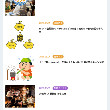
2026.08.05
日常ネタ
NISA・企業型DC・iDeCoはどの順番で始める？優先順位の考え
方
2026.08.04
日常ネタ
【二代目Grow-Hub】子供も大人も大喜び！我が家のキャンプ飯
2026.08.03
社内イベント
2026年7月懇親会 in 名古屋