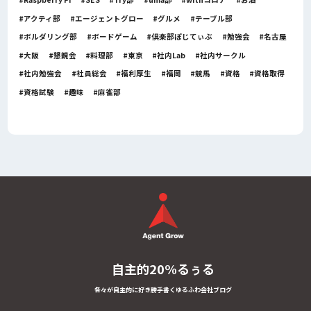
アクティ部
エージェントグロー
グルメ
テーブル部
ボルダリング部
ボードゲーム
倶楽部ぽじてぃぶ
勉強会
名古屋
大阪
懇親会
料理部
東京
社内Lab
社内サークル
社内勉強会
社員総会
福利厚生
福岡
競馬
資格
資格取得
資格試験
趣味
麻雀部
自主的20%るぅる
各々が自主的に好き勝手書くゆるふわ会社ブログ