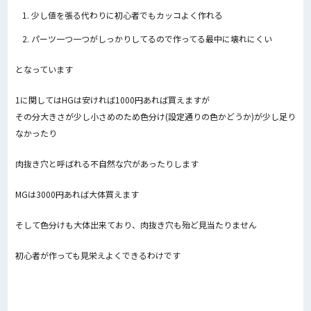
少し値を張る代わりに初心者でもカッコよく作れる
パーツ一つ一つがしっかりしてるので作ってる最中に壊れにくい
となっています
1に関してはHGは安ければ1000円あれば買えますが
その分大きさが少し小さめのため色分け(設定通りの色かどうか)が少し足り
なかったり
肉抜き穴と呼ばれる不自然な穴があったりします
MGは3000円あれば大体買えます
そして色分けも大体出来ており、肉抜き穴も殆ど見当たりません
初心者が作っても見栄えよくできるわけです