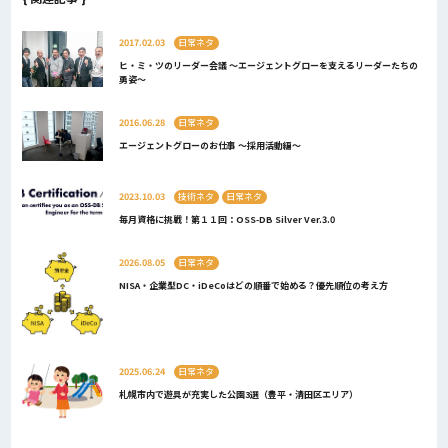
2017.02.03
日常ネタ
ヒ・ミ・ツのリーダー会議 〜エージェントグローを支えるリーダーたちの
勇姿〜
2016.06.28
日常ネタ
エージェントグローのお仕事 〜採用活動編〜
2023.10.03
技術ネタ
日常ネタ
毎月資格に挑戦！第１１回：OSS-DB Silver Ver.3.0
2026.08.05
日常ネタ
NISA・企業型DC・iDeCoはどの順番で始める？優先順位の考え方
2025.06.24
日常ネタ
札幌市内で遊具が充実した公園3選（豊平・清田区エリア）