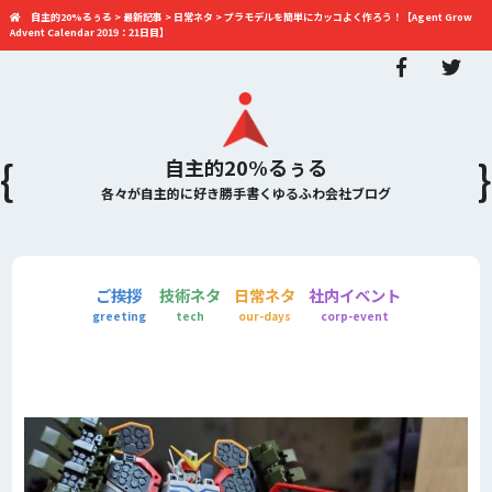
自主的20%るぅる
>
最新記事
>
日常ネタ
>
プラモデルを簡単にカッコよく作ろう！【Agent Grow
Advent Calendar 2019：21日目】
自主的20%るぅる
各々が自主的に好き勝手書くゆるふわ会社ブログ
ご挨拶
技術ネタ
日常ネタ
社内イベント
greeting
tech
our-days
corp-event