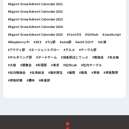
Agent Grow Advent Calendar 2021
Agent Grow Advent Calendar 2022
Agent Grow Advent Calendar 2023
Agent Grow Advent Calendar 2024
Agent Grow Advent Calendar 2025
CentOS
GitHub
JavaScript
Raspberry Pi
SES
Try部
uma部
withコロナ
お酒
アクティ部
エージェントグロー
グルメ
テーブル部
ボルダリング部
ボードゲーム
倶楽部ぽじてぃぶ
勉強会
名古屋
大阪
懇親会
料理部
東京
社内Lab
社内サークル
社内勉強会
社員総会
福利厚生
福岡
競馬
資格
資格取得
資格試験
趣味
麻雀部