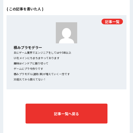
{ この記事を書いた人 }
記事一覧
積みプラモデラー
主にゲーム業界でエンジニアをしてはや5年以上
UIをメインにちまちまやっております
趣味はインドアに振り切って
ゲームにプラモ作りです
積みプラモデル(通称:罪)が増えていく一方です
30超えてから数えてない！
記事一覧へ戻る