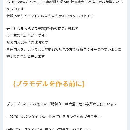
Agent Growに入社して３年が経ち最初の社員総会に出席した古参勢みたい
なものです
普段あまりイベントにはなかなか参加できないのですが
是非とも非公式プラモ部(後述)の宣伝も兼ねて
今回奮起したしだいです！
なお内容は完全に趣味です
早速内容を、以下のような順番で初見の方でも簡単に分かりやすいように
説明できればと思います
プラモデルを作る前に
プラモデルといってもこのご時勢今では大量に色んな所から出ています
一般的にはバンダイさんから出ているガンダムのプラモデル、
通称ガンプラをメインに様々なプラモデルがあります