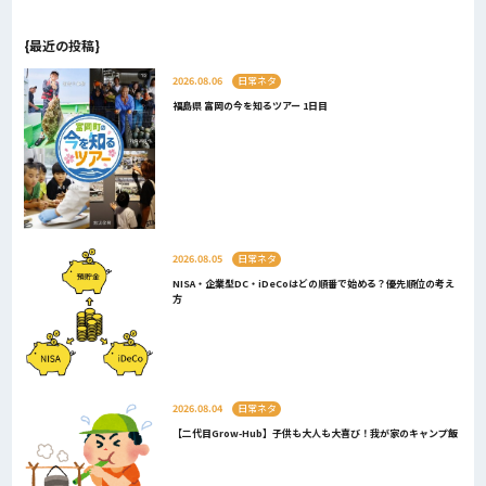
{最近の投稿}
2026.08.06
日常ネタ
福島県 富岡の今を知るツアー 1日目
2026.08.05
日常ネタ
NISA・企業型DC・iDeCoはどの順番で始める？優先順位の考え
方
2026.08.04
日常ネタ
【二代目Grow-Hub】子供も大人も大喜び！我が家のキャンプ飯