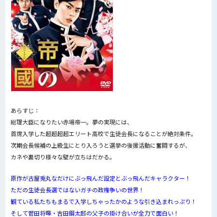
あらすじ：
総理大臣になりたい赤場帝一。夢の実現には、
首席入学した超超超超エリート高校で生徒会長になることが絶対条件。
次期会長候補の上級生にとり入ろうと選挙の後援活動に奮闘するが、
カネや裏切り様々な壁が立ちはだかる。
原作が古屋兎丸なだけにぶっ飛んだ設定とぶっ飛んだキャラクター！
ただの生徒会長選ではないガチの政権争いの世界！
観ている私たちもまるで入学しちゃったかのような引き込まれっぷり！
そして菅田将暉・吉田鋼太郎の父子の掛け合いが全力で面白い！