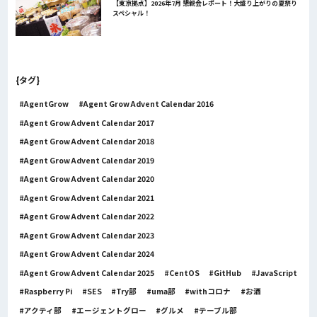
【東京拠点】2026年7月 懇親会レポート！大盛り上がりの夏祭り
スペシャル！
{タグ}
AgentGrow
Agent Grow Advent Calendar 2016
Agent Grow Advent Calendar 2017
Agent Grow Advent Calendar 2018
Agent Grow Advent Calendar 2019
Agent Grow Advent Calendar 2020
Agent Grow Advent Calendar 2021
Agent Grow Advent Calendar 2022
Agent Grow Advent Calendar 2023
Agent Grow Advent Calendar 2024
Agent Grow Advent Calendar 2025
CentOS
GitHub
JavaScript
Raspberry Pi
SES
Try部
uma部
withコロナ
お酒
アクティ部
エージェントグロー
グルメ
テーブル部