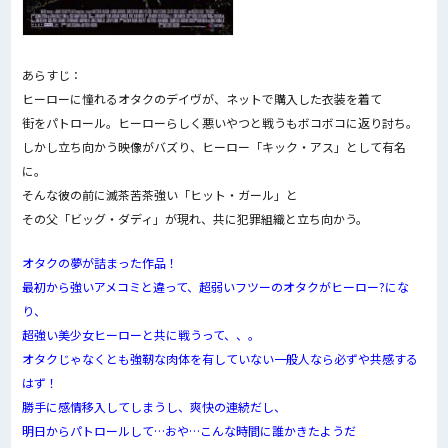
あらすじ：
ヒーローに憧れるオタクのデイヴが、ネットで購入した衣装を着て
街をパトロール。ヒーローらしく悪いやつと戦うもボコボコに返り討ち。
しかし立ち向かう映像がバズり、ヒーロー「キック・アス」として有名
に。
そんな彼の前に滅茶苦茶強い「ヒット・ガール」と
その父「ビッグ・ダディ」が現れ、共に犯罪組織と立ち向かう。
オタクの夢が詰まった作品！
最初から強いアメコミと違って、超弱いフツーのオタクがヒーロー?にな
り、
超強い美少女ヒーローと共に戦うって、、。
オタクじゃなくとも強靭な肉体を有していない一般人なら必ずや共感する
はず！
勝手に感情移入してしまうし、爽快の連続だし、
明日からパトロールして…おや…こんな時間に誰かきたようだ