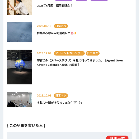
2025年6月度 福岡懇親会！
2020.02.19
日常ネタ
群馬県みなかみ町満喫レポ
2025.12.09
アドベントカレンダー
日常ネタ
宇宙ごみ（スペースデブリ）を見に行ってきました。【Agent Grow
Advent Calendar 2025：9日目】
2016.10.03
日常ネタ
本社に仲間が増えました(o゜▽゜)o
{ この記事を書いた人 }
記事一覧