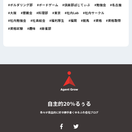
ボルダリング部
ボードゲーム
倶楽部ぽじてぃぶ
勉強会
名古屋
大阪
懇親会
料理部
東京
社内Lab
社内サークル
社内勉強会
社員総会
福利厚生
福岡
競馬
資格
資格取得
資格試験
趣味
麻雀部
自主的20%るぅる
各々が自主的に好き勝手書くゆるふわ会社ブログ