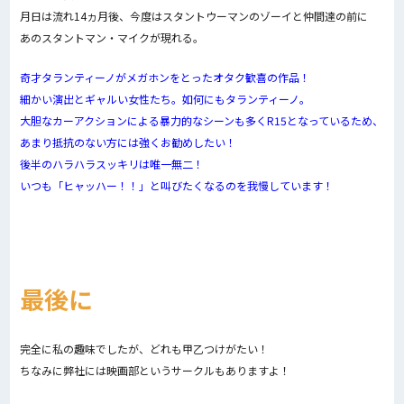
月日は流れ14ヵ月後、今度はスタントウーマンのゾーイと仲間達の前に
あのスタントマン・マイクが現れる。
奇才タランティーノがメガホンをとったオタク歓喜の作品！
細かい演出とギャルい女性たち。如何にもタランティーノ。
大胆なカーアクションによる暴力的なシーンも多くR15となっているため、
あまり抵抗のない方には強くお勧めしたい！
後半のハラハラスッキリは唯一無二！
いつも「ヒャッハー！！」と叫びたくなるのを我慢しています！
最後に
完全に私の趣味でしたが、どれも甲乙つけがたい！
ちなみに弊社には映画部というサークルもありますよ！