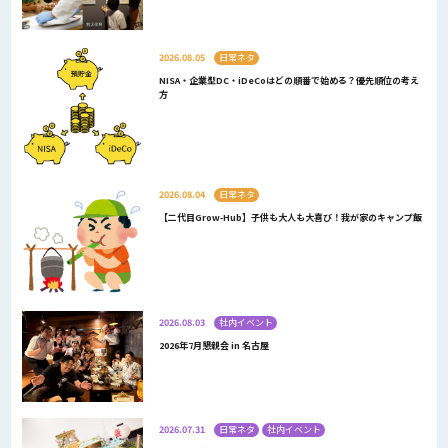
2026.08.05
日常ネタ
NISA・企業型DC・iDeCoはどの順番で始める？優先順位の考え
方
2026.08.04
日常ネタ
【二代目Grow-Hub】子供も大人も大喜び！我が家のキャンプ飯
2026.08.03
社内イベント
2026年7月懇親会 in 名古屋
2026.07.31
日常ネタ
社内イベント