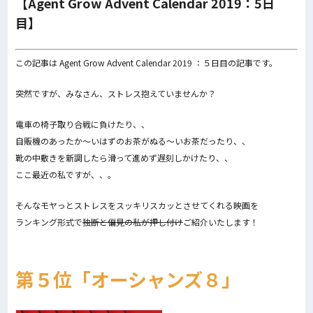
【Agent Grow Advent Calendar 2019：5日
目】
この記事は Agent Grow Advent Calendar 2019 ：５日目の記事です。
突然ですが、みなさん、ストレス抱えていませんか？
電車の椅子取り合戦に負けたり、、
自販機のあったか〜いはずのお茶がぬる〜いお茶だったり、、
靴の中敷きを新調したら滑って進めず遅刻しかけたり、、
ここ最近の私ですが、、。
そんなモヤっとストレスをスッキリスカッとさせてくれる映画を
ランキング形式で
独断と偏見の私が
押し付け
ご紹介いたします！
第５位「オーシャンズ８」