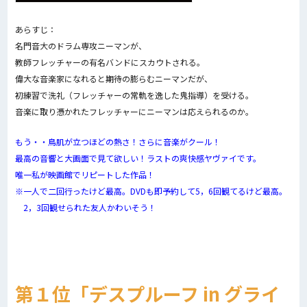
あらすじ：
名門音大のドラム専攻ニーマンが、
教師フレッチャーの有名バンドにスカウトされる。
偉大な音楽家になれると期待の膨らむニーマンだが、
初練習で洗礼（フレッチャーの常軌を逸した鬼指導）を受ける。
音楽に取り憑かれたフレッチャーにニーマンは応えられるのか。
もう・・鳥肌が立つほどの熱さ！さらに音楽がクール！
最高の音響と大画面で見て欲しい！ラストの爽快感ヤヴァイです。
唯一私が映画館でリピートした作品！
※一人で二回行ったけど最高。DVDも即予約して5，6回観てるけど最高。
2，3回観せられた友人かわいそう！
第１位「デスプルーフ in グライ