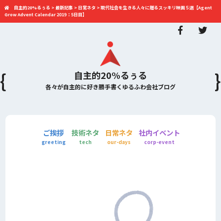
自主的20%るぅる
>
最新記事
>
日常ネタ
>
現代社会を生きる人々に贈るスッキリ映画５選【Agent
Grow Advent Calendar 2019：5日目】
自主的20%るぅる
各々が自主的に好き勝手書くゆるふわ会社ブログ
ご挨拶
技術ネタ
日常ネタ
社内イベント
greeting
tech
our-days
corp-event