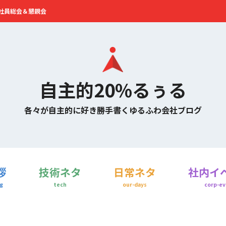
岡社員総会＆懇親会
自主的20%るぅる
各々が自主的に好き勝手書くゆるふわ会社ブログ
拶
技術ネタ
日常ネタ
社内イ
g
tech
our-days
corp-ev