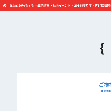
自主的20%るぅる
>
最新記事
>
社内イベント
>
2019年5月度・第34回福
ご挨
greetin