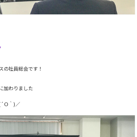
ト
スの社員総会です！
に加わりました
´Ｏ｀)／