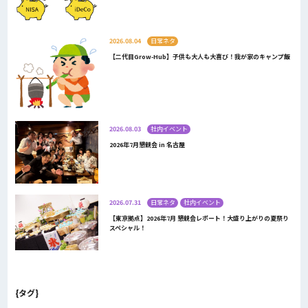
2026.08.04
日常ネタ
【二代目Grow-Hub】子供も大人も大喜び！我が家のキャンプ飯
2026.08.03
社内イベント
2026年7月懇親会 in 名古屋
2026.07.31
日常ネタ
社内イベント
【東京拠点】2026年7月 懇親会レポート！大盛り上がりの夏祭り
スペシャル！
{タグ}