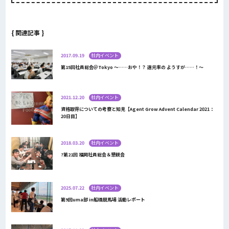
{ 関連記事 }
2017.09.19
社内イベント
第15回社員総会＠Tokyo 〜……おや！？ 還元率の ようすが……！〜
2021.12.20
社内イベント
資格取得についての考察と知見【Agent Grow Advent Calendar 2021：
20日目】
2018.03.20
社内イベント
?第21回 福岡社員総会＆懇親会
2025.07.22
社内イベント
第9回uma部 in船橋競馬場 活動レポート