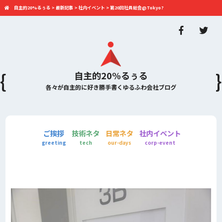
自主的20%るぅる
>
最新記事
>
社内イベント
>
第20回社員総会@Tokyo?
自主的20%るぅる
各々が自主的に好き勝手書くゆるふわ会社ブログ
ご挨拶
技術ネタ
日常ネタ
社内イベント
greeting
tech
our-days
corp-event