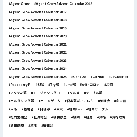
AgentGrow
Agent Grow Advent Calendar 2016
Agent Grow Advent Calendar 2017
Agent Grow Advent Calendar 2018
Agent Grow Advent Calendar 2019
Agent Grow Advent Calendar 2020
Agent Grow Advent Calendar 2021
Agent Grow Advent Calendar 2022
Agent Grow Advent Calendar 2023
Agent Grow Advent Calendar 2024
Agent Grow Advent Calendar 2025
CentOS
GitHub
JavaScript
Raspberry Pi
SES
Try部
uma部
withコロナ
お酒
アクティ部
エージェントグロー
グルメ
テーブル部
ボルダリング部
ボードゲーム
倶楽部ぽじてぃぶ
勉強会
名古屋
大阪
懇親会
料理部
東京
社内Lab
社内サークル
社内勉強会
社員総会
福利厚生
福岡
競馬
資格
資格取得
資格試験
趣味
麻雀部