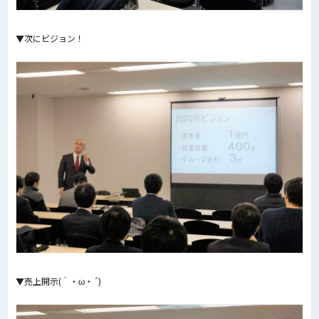
▼次にビジョン！
▼売上開示(｀・ω・´)