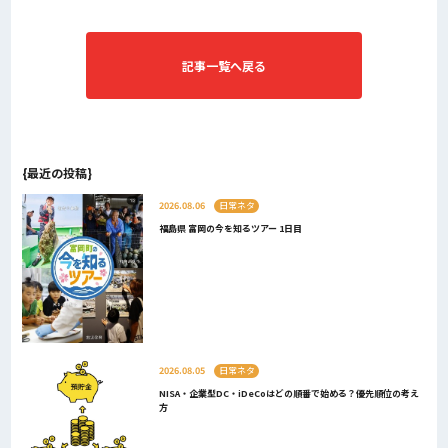
記事一覧へ戻る
{最近の投稿}
2026.08.06
日常ネタ
福島県 富岡の今を知るツアー 1日目
2026.08.05
日常ネタ
NISA・企業型DC・iDeCoはどの順番で始める？優先順位の考え
方