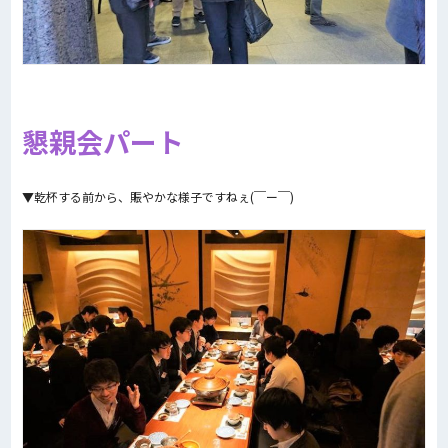
懇親会パート
▼乾杯する前から、賑やかな様子ですねぇ(￣ー￣)