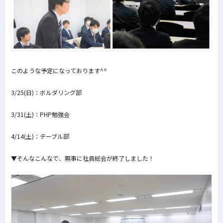
このような予定になっております^^
3/25(日)：ボルダリング部
3/31(土)：PHP勉強会
4/14(土)：テーブル部
▼そんなこんなで、無事に社員総会が終了しました！