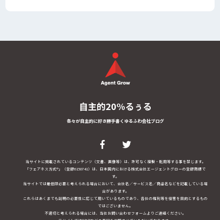
自主的20%るぅる
各々が自主的に好き勝手書くゆるふわ会社ブログ
当サイトに掲載されているコンテンツ（文書、画像等）は、許可なく複製・転用等する事を禁じます。
「フェアネス方式®」（登録6150741）は、日本国内における株式会社エージェントグローの登録商標で
す。
当サイトでは最低限必要と考えられる場合において、会社名／サービス名／商品名などを記載している場
合があります。
これらはあくまでも説明の必要性に応じて用いているものであり、各社の権利等を侵害を目的とするもの
ではございません。
不適切と考えられる場合には、当社お問い合わせフォームよりご連絡ください。