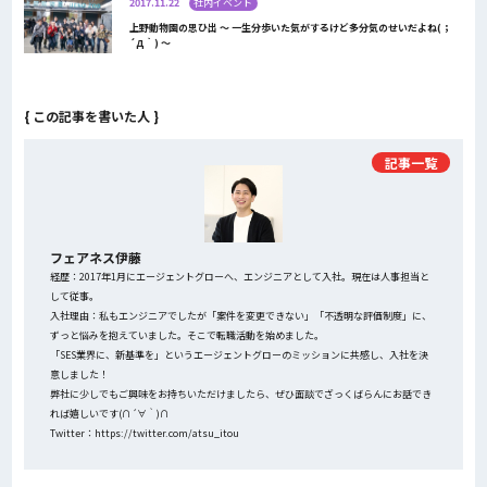
2017.11.22
社内イベント
上野動物園の思ひ出 〜 一生分歩いた気がするけど多分気のせいだよね(；
´Д｀) 〜
{ この記事を書いた人 }
記事一覧
フェアネス伊藤
経歴：2017年1月にエージェントグローへ、エンジニアとして入社。現在は人事担当と
して従事。
入社理由：私もエンジニアでしたが「案件を変更できない」「不透明な評価制度」に、
ずっと悩みを抱えていました。そこで転職活動を始めました。
「SES業界に、新基準を」というエージェントグローのミッションに共感し、入社を決
意しました！
弊社に少しでもご興味をお持ちいただけましたら、ぜひ面談でざっくばらんにお話でき
れば嬉しいです(∩´∀｀)∩
Twitter：https://twitter.com/atsu_itou