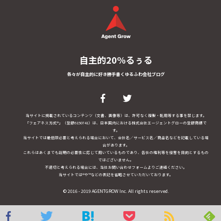
自主的20%るぅる
各々が自主的に好き勝手書くゆるふわ会社ブログ
当サイトに掲載されているコンテンツ（文書、画像等）は、許可なく複製・転用等する事を禁じます。
「フェアネス方式®」（登録6150741）は、日本国内における株式会社エージェントグローの登録商標で
す。
当サイトでは最低限必要と考えられる場合において、会社名／サービス名／商品名などを記載している場
合があります。
これらはあくまでも説明の必要性に応じて用いているものであり、各社の権利等を侵害を目的とするもの
ではございません。
不適切と考えられる場合には、当社お問い合わせフォームよりご連絡ください。
当サイトでは®や™などの表記を省略させていただいております。
© 2016 - 2019 AGENTGROW Inc. All rights reserved.