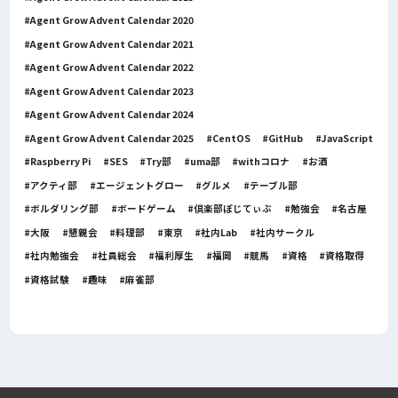
Agent Grow Advent Calendar 2020
Agent Grow Advent Calendar 2021
Agent Grow Advent Calendar 2022
Agent Grow Advent Calendar 2023
Agent Grow Advent Calendar 2024
Agent Grow Advent Calendar 2025
CentOS
GitHub
JavaScript
Raspberry Pi
SES
Try部
uma部
withコロナ
お酒
アクティ部
エージェントグロー
グルメ
テーブル部
ボルダリング部
ボードゲーム
倶楽部ぽじてぃぶ
勉強会
名古屋
大阪
懇親会
料理部
東京
社内Lab
社内サークル
社内勉強会
社員総会
福利厚生
福岡
競馬
資格
資格取得
資格試験
趣味
麻雀部