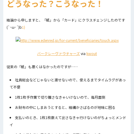
どうなった？こうなった！
結論から申しますと、「紙」から「カード」にクラスチェンジしたのです
(`･ω･´)b
1)
バークレーヴァウチャーズ
via
kwout
従来の「紙」も悪くはなかったのですが……
社員総会などじゃないと渡せないので、使えるまでタイムラグがあっ
て不便
1枚1枚手作業で切り離さなきゃいけないので、毎月面倒
お財布の中にしまおうとすると、結構かさばるのが地味に困る
支払いのとき、1枚1枚数えて出さなきゃ行けないのがちょっとメンド
イ