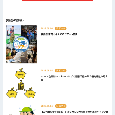
{最近の投稿}
2026.08.06
日常ネタ
福島県 富岡の今を知るツアー 1日目
2026.08.05
日常ネタ
NISA・企業型DC・iDeCoはどの順番で始める？優先順位の考え
方
2026.08.04
日常ネタ
【二代目Grow-Hub】子供も大人も大喜び！我が家のキャンプ飯