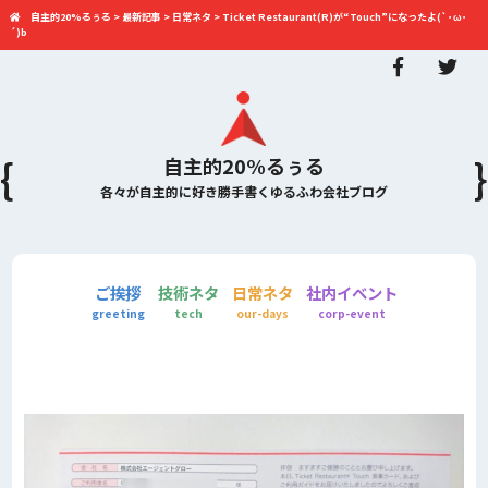
自主的20%るぅる
>
最新記事
>
日常ネタ
>
Ticket Restaurant(R)が“Touch”になったよ(`･ω･
´)b
自主的20%るぅる
各々が自主的に好き勝手書くゆるふわ会社ブログ
ご挨拶
技術ネタ
日常ネタ
社内イベント
greeting
tech
our-days
corp-event