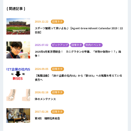
{ 関連記事 }
2019.12.22
日常ネタ
スポーツ観戦って良いよね♪【Agent Grow Advent Calendar 2019：22
日目】
2025.07.02
ピックアップ
日常ネタ
社内イベント
2025年6月東京懇親会！ カニグラタンの甲羅、「本物か偽物か！？」論
争！
2024.09.05
日常ネタ
【転職活動】『非IT企業の社内SE』から『新SES』への転職を考えている
貴方へ
2026.02.18
日常ネタ
体のメンテナンス
2017.02.26
日常ネタ
第9回 福岡社員総会