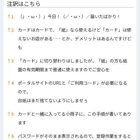
注訳はこちら
注訳はこちら
↑
1
（」・ω・）」今日！（／・ω・）／届いたばかり！
↑
2
カードはカードで、「紙」なら使えるけど「カード」は使
えないお店がある……とか、デメリットはあるんですけど
も
↑
3
「カード」に切り替わりはしましたが、「紙」の方も紙
面の有効期限まで普通に使えますのでご安心を
↑
4
ポータルサイトのURLと「ご利用コード」が必要になる
ので、
台紙はまだ捨てないようにしませぅ
↑
5
カードと一緒に入ってる小冊子に、この手順が書いてあり
ます
↑
6
パスワードがそのまま表示されるので、登録作業をすると