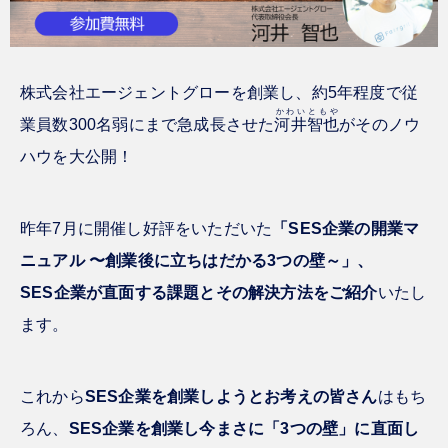
株式会社エージェントグローを創業し、約5年程度で従
かわい
ともや
業員数300名弱にまで急成長させた
河井
智也
がそのノウ
ハウを大公開！
昨年7月に開催し好評をいただいた
「SES企業の開業マ
ニュアル 〜創業後に立ちはだかる3つの壁～」、
SES企業が直面する課題とその解決方法をご紹介
いたし
ます。
これから
SES企業を創業しようとお考えの皆さん
はもち
ろん、
SES企業を創業し今まさに「3つの壁」に直面し