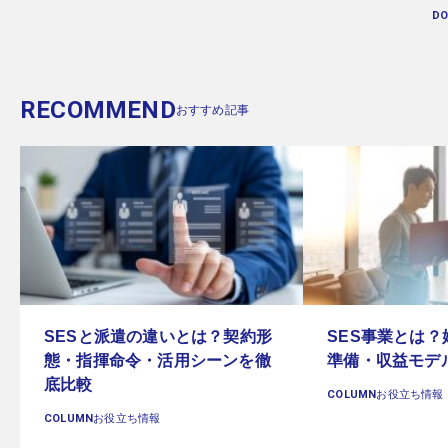
D
RECOMMEND
おすすめ記事
SESと派遣の違いとは？契約形
SES事業とは
態・指揮命令・活用シーンを徹
準備・収益モデ
底比較
COLUMN
お役立ち情報
COLUMN
お役立ち情報