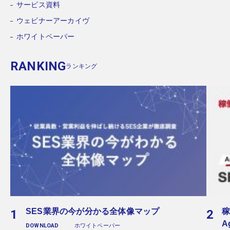
サービス資料
ウェビナーアーカイヴ
ホワイトペーパー
RANKING
ランキング
SES業界の今が分かる全体像マップ
稼
A
DOWNLOAD
ホワイトペーパー