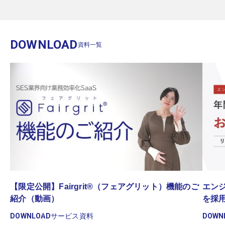
DOWNLOAD
資料一覧
゙
【限定公開】Fairgrit®（フェアグリット）機能のご
エンジ
紹介（動画）
を採
DOWNLOAD
サービス資料
DOWN