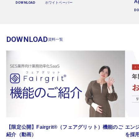
A
DOWNLOAD
ホワイトペーパー
D
DOWNLOAD
資料一覧
゙
【限定公開】Fairgrit®（フェアグリット）機能のご
エンジ
紹介（動画）
を採