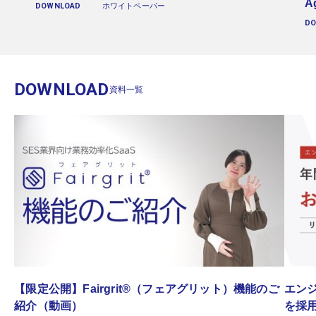
A
DOWNLOAD
ホワイトペーパー
D
DOWNLOAD
資料一覧
゙
【限定公開】Fairgrit®（フェアグリット）機能のご
エンジ
紹介（動画）
を採