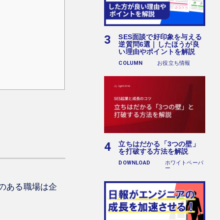
SES面談で好印象を与える
逆質問6選｜したほうが良
い理由やポイントを解説
COLUMN
お役立ち情報
立ちはだかる「3つの壁」
を打破する方法を解説
DOWNLOAD
ホワイトペーパ
ー
のある職場は企