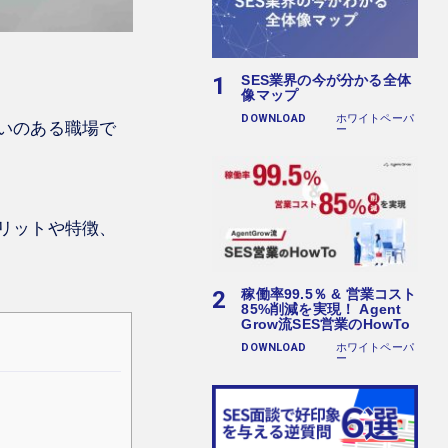
SES業界の今が分かる全体
像マップ
DOWNLOAD
ホワイトペーパ
いのある職場で
ー
リットや特徴、
稼働率99.5％ & 営業コスト
85%削減を実現！ Agent
Grow流SES営業のHowTo
DOWNLOAD
ホワイトペーパ
ー