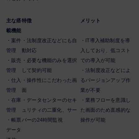
主な搭
特徴
メリット
載機能
・案件
・法制度改正などにも自
・IT導入補助制度を導
管理
動対応
入しており、低コスト
・販売
・必要な機能のみを選択
での導入が可能
管理
して契約可能
・法制度改正などによ
・仕入
・操作性にこだわった画
るバージョンアップ作
管理
面
業が不要
・在庫
・データセンターのセキ
・業務フローを意識し
管理
ュリティの二重化、サー
た画面のため直感的な
・帳票
バーの24時間監視
操作が可能
データ