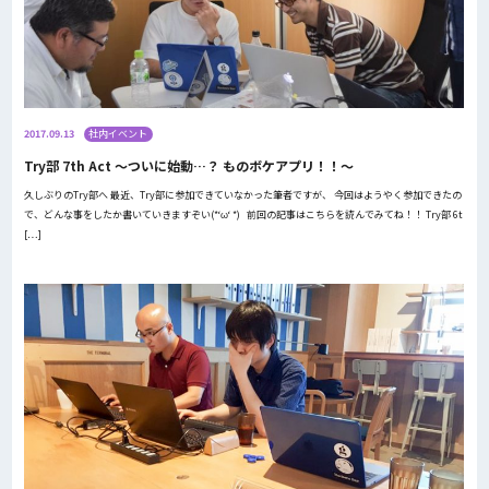
2017.09.13
社内イベント
Try部 7th Act ～ついに始動…？ ものボケアプリ！！～
久しぶりのTry部へ 最近、Try部に参加できていなかった筆者ですが、 今回はようやく参加できたの
で、どんな事をしたか書いていきますぞい(*‘ω‘ *) 前回の記事はこちらを読んでみてね！！ Try部 6t
[…]