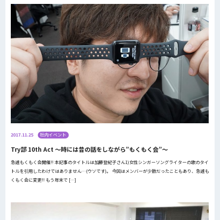
2017.11.25
社内イベント
Try部 10th Act 〜時には昔の話をしながら”もくもく会”〜
急遽もくもく会開催!! 本記事のタイトルは加藤登紀子さん1)女性シンガーソングライターの歌のタイ
トルを引用したわけではありません…(ウソです)。 今回はメンバーが少数だったこともあり、急遽も
くもく会に変更!! もう年末で […]