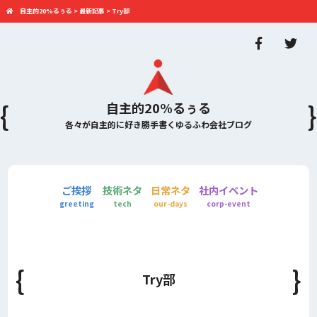
自主的20%るぅる
>
最新記事
>
Try部
自主的20%るぅる
各々が自主的に好き勝手書くゆるふわ会社ブログ
ご挨拶
技術ネタ
日常ネタ
社内イベント
greeting
tech
our-days
corp-event
Try部