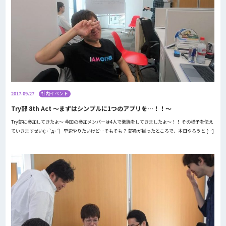
2017.09.27
社内イベント
Try部 8th Act ～まずはシンプルに1つのアプリを…！！～
Try部に参加してきたよ～ 今回の参加メンバーは4人で激論をしてきましたよ～！！ その様子を伝え
ていきますぜい(; ･`д･´) 早速やりたいけど…そもそも？ 部員が揃ったところで、本日やろうと […]