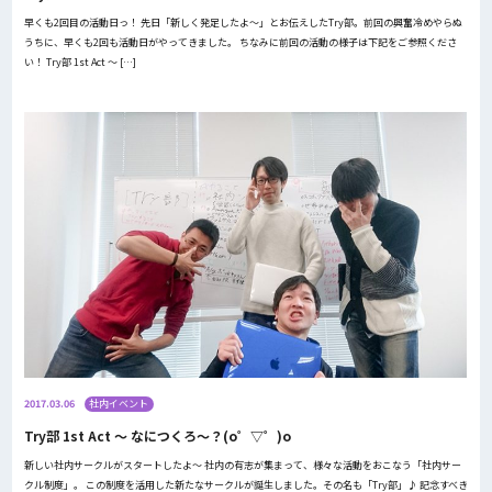
早くも2回目の活動日っ！ 先日「新しく発足したよ〜」とお伝えしたTry部。前回の興奮冷めやらぬ
うちに、早くも2回も活動日がやってきました。 ちなみに前回の活動の様子は下記をご参照くださ
い！ Try部 1st Act 〜 […]
2017.03.06
社内イベント
Try部 1st Act 〜 なにつくろ〜？(o゜▽゜)o
新しい社内サークルがスタートしたよ〜 社内の有志が集まって、様々な活動をおこなう「社内サー
クル制度」。 この制度を活用した新たなサークルが誕生しました。その名も「Try部」♪ 記念すべき