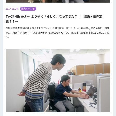
2017.05.24
社内イベント
Try部 4th Act 〜 ようやく「らしく」なってきた？！ 激論・要件定
義！！〜
四度目の正直 投稿が遅くなりましたが。。。 2017年5月13日（土）は、第4回Try部の活動日と相成
りましたψ(｀∇´)ψﾜｰｲ 過去の活動は下記をご覧ください。 Try部 | 検索結果: | 自主的20%るぅる
[…]