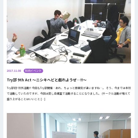
2017.11.08
社内イベント
Try部 9th Act 〜ニシキヘビと戯れようぜ…!!〜
Try部初! 社外活動!! 今回もTry部開催…あれ、ちょっと雰囲気が違いますね…。 そう、今までは本社
で活動していたのですが、今回は貸し会議室で活動することになりました。 (サークル活動が増えて
盛り上がることはいいこと […]