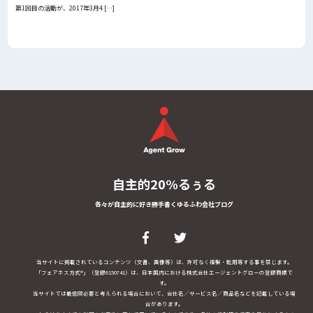
第1回目の活動が、2017年3月4 […]
自主的20%るぅる
各々が自主的に好き勝手書くゆるふわ会社ブログ
当サイトに掲載されているコンテンツ（文書、画像等）は、許可なく複製・転用等する事を禁じます。
「フェアネス方式®」（登録6150741）は、日本国内における株式会社エージェントグローの登録商標で
す。
当サイトでは最低限必要と考えられる場合において、会社名／サービス名／商品名などを記載している場
合があります。