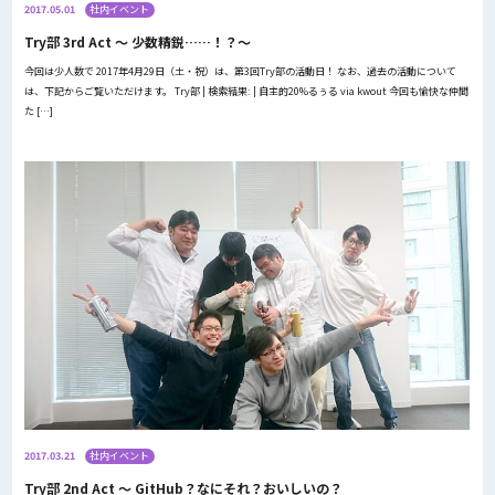
2017.05.01
社内イベント
Try部 3rd Act 〜 少数精鋭……！？〜
今回は少人数で 2017年4月29日（土・祝）は、第3回Try部の活動日！ なお、過去の活動について
は、下記からご覧いただけます。 Try部 | 検索結果: | 自主的20%るぅる via kwout 今回も愉快な仲間
た […]
2017.03.21
社内イベント
Try部 2nd Act 〜 GitHub？なにそれ？おいしいの？