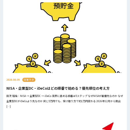
2026.08.05
日常ネタ
NISA・企業型DC・iDeCoはどの順番で始める？優先順位の考え方
目次 結論：NISA → 企業型DC → iDeCo 実際に進める順番は5ステップ なぜNISAが最優先なのか なぜ
企業型DCがiDeCoより先なのか 同じ5万円でも、受け取り方で約1万円変わる 2026年12月から拠出
[…]