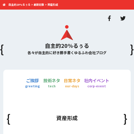
自主的20%るぅる
>
最新記事
>
資産形成
自主的20%るぅる
各々が自主的に好き勝手書くゆるふわ会社ブログ
ご挨拶
技術ネタ
日常ネタ
社内イベント
greeting
tech
our-days
corp-event
資産形成