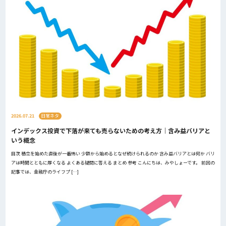
2026.07.21
日常ネタ
インデックス投資で下落が来ても売らないための考え方｜含み益バリアと
いう概念
目次 積立を始めた直後が一番怖い 少額から始めるとなぜ続けられるのか 含み益バリアとは何か バリ
アは時間とともに厚くなる よくある疑問に答える まとめ 参考 こんにちは、みやしょーです。 前回の
記事では、金融庁のライフプ […]