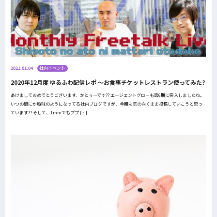
2021.01.04
社内イベント
2020年12月度 ゆるふわ配信レポ 〜お食事チケットレストラン使ってみた?
あけましておめでとうございます、かとぅーです?? エージェントグローも第6期に突入しましたね。
いつの間にか趣味のようになってる社内ブログですが、今期も気の向くまま投稿していこうと思っ
ています?? そして、1mmでもププ […]