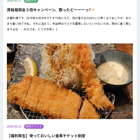
2020.09.17
技術ネタ
資格報奨金３倍キャンペーン、取ったどーーーっ?
お疲れ様です、2018年入社のM.Kです? 9月に入り、日が落ちるのはだいぶ早くなりましたが、まだ
まだ暑い日ですね。 それに加えて、外出時はマスクを着用しないといけないため、余計に暑く感じ
ますよね……みなさま、どうぞお体 […]
2020.08.13
社内イベント
【福利厚生】使っておいしい食事チケット制度