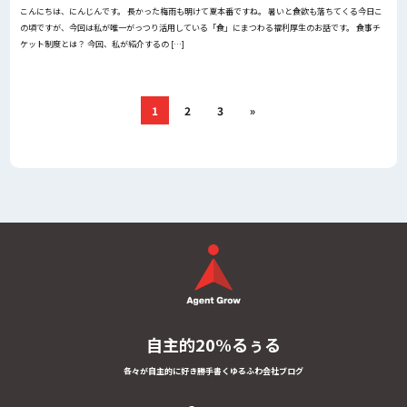
こんにちは、にんじんです。 長かった梅雨も明けて夏本番ですね。 暑いと食欲も落ちてくる今日こ
の頃ですが、今回は私が唯一がっつり活用している「食」にまつわる福利厚生のお話です。 食事チ
ケット制度とは？ 今回、私が紹介するの […]
1
2
3
»
自主的20%るぅる
各々が自主的に好き勝手書くゆるふわ会社ブログ