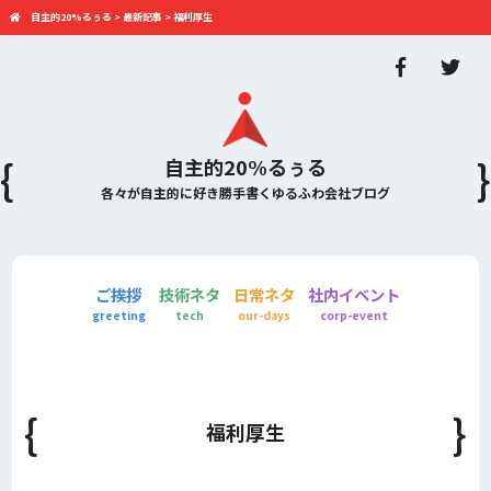
自主的20%るぅる
>
最新記事
>
福利厚生
自主的20%るぅる
各々が自主的に好き勝手書くゆるふわ会社ブログ
ご挨拶
技術ネタ
日常ネタ
社内イベント
greeting
tech
our-days
corp-event
福利厚生