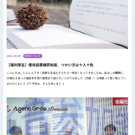
2021.03.09
社内イベント
【福利厚生】優良図書購買制度、つかい方は十人十色
こんにちは。にんじんです！自粛な生活もそろそろ一年近くなってきましたね。私はこの期間に、
20冊以上あった積読本を残り数冊まで減らすことができました（万歳！）1)頑張って買い控えてい
るだけともいう さて今日は、そんな本にま […]