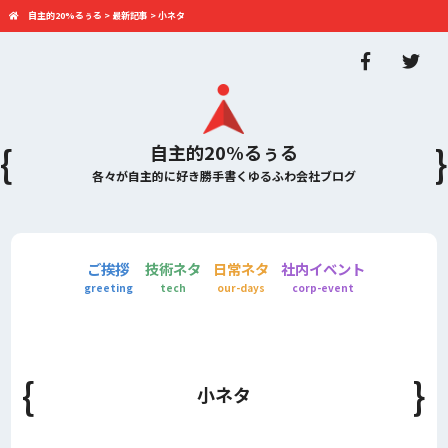
自主的20%るぅる
>
最新記事
>
小ネタ
自主的20%るぅる
各々が自主的に好き勝手書くゆるふわ会社ブログ
ご挨拶
技術ネタ
日常ネタ
社内イベント
greeting
tech
our-days
corp-event
小ネタ