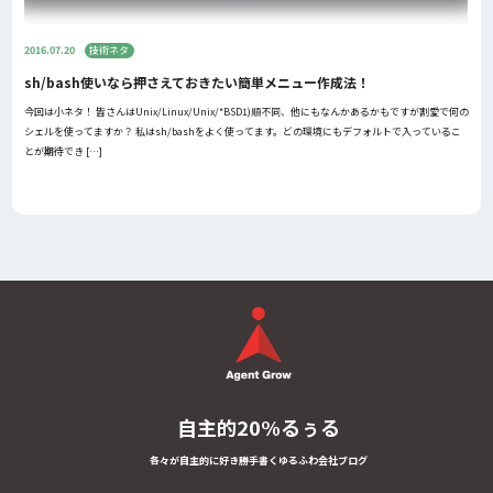
2016.07.20
技術ネタ
sh/bash使いなら押さえておきたい簡単メニュー作成法！
今回は小ネタ！ 皆さんはUnix/Linux/Unix/*BSD1)順不同、他にもなんかあるかもですが割愛で何の
シェルを使ってますか？ 私はsh/bashをよく使ってます。どの環境にもデフォルトで入っているこ
とが期待でき […]
自主的20%るぅる
各々が自主的に好き勝手書くゆるふわ会社ブログ