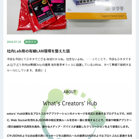
2016.07.31
技術ネタ
社内Lab用の有線LAN環境を整えた話
今日も今日とて小ネタでござる 休日だからね。仕方ないよね。 ……ってことで、今日も小ネタです
よ(≧∇≦*) 社内は無線Onlyの運用 当社東京オフィスに設置しているLANは、すべて無線で接続する
ルールにしています。 各自 […]