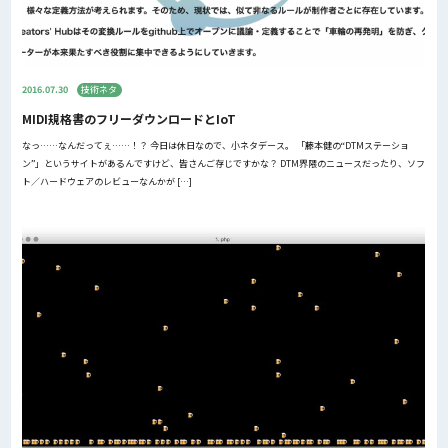
2016.07.30
技術ネタ
MIDI規格書のフリーダウンロードとIoT
なっ……なんだってぇ……！？ 今日は休日なので、小ネタデース。 「藤本健の“DTMステーショ
ン”」というサイトがあるんですけど、皆さんご存じですかな？ DTM界隈のニュースだったり、ソフ
ト／ハードウェアのレビューなんかが […]