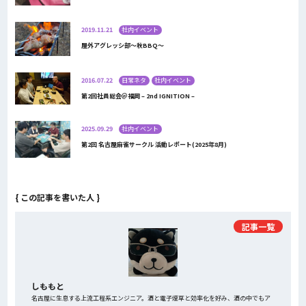
2019.11.21
社内イベント
屋外アグレッシ部～秋BBQ～
2016.07.22
日常ネタ
社内イベント
第2回社員総会＠福岡 – 2nd IGNITION –
2025.09.29
社内イベント
第2回 名古屋麻雀サークル 活動レポート(2025年8月)
{ この記事を書いた人 }
記事一覧
しももと
名古屋に生息する上流工程系エンジニア。酒と電子煙草と効率化を好み、酒の中でもア