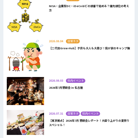
NISA・企業型DC・iDeCoはどの順番で始める？優先順位の考え
方
2026.08.04
日常ネタ
【二代目Grow-Hub】子供も大人も大喜び！我が家のキャンプ飯
2026.08.03
社内イベント
2026年7月懇親会 in 名古屋
2026.07.31
日常ネタ
社内イベント
【東京拠点】2026年7月 懇親会レポート！大盛り上がりの夏祭り
スペシャル！