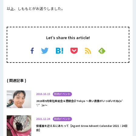
以上、しももとがお送りしました。
Let’s share this article!
{ 関連記事 }
2018.10.15
社内イベント
2018年9月度社員総会＆懇親会＠Tokyo 〜良い表情がいっぱいだね(o゜
▽゜)o〜
2021.12.24
社内イベント
保護猫を迎えるにあたって【Agent Grow Advent Calendar 2021：24日
目】