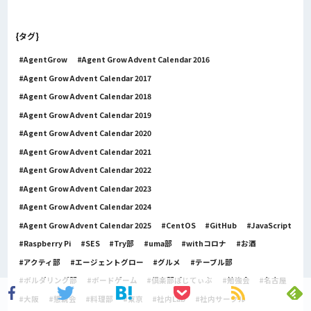
{タグ}
AgentGrow
Agent Grow Advent Calendar 2016
Agent Grow Advent Calendar 2017
Agent Grow Advent Calendar 2018
Agent Grow Advent Calendar 2019
Agent Grow Advent Calendar 2020
Agent Grow Advent Calendar 2021
Agent Grow Advent Calendar 2022
Agent Grow Advent Calendar 2023
Agent Grow Advent Calendar 2024
Agent Grow Advent Calendar 2025
CentOS
GitHub
JavaScript
Raspberry Pi
SES
Try部
uma部
withコロナ
お酒
アクティ部
エージェントグロー
グルメ
テーブル部
ボルダリング部
ボードゲーム
倶楽部ぽじてぃぶ
勉強会
名古屋
大阪
懇親会
料理部
東京
社内Lab
社内サークル