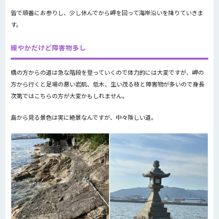
皆で順番にお参りし、少し休んでから岬を回って海岸沿いを降りていきま
す。
緩やかだけど障害物多し
橋の方からの道は急な階段を登っていくので体力的には大変ですが、岬の
方から行くと足場の悪い岩肌、低木、生い茂る枝と障害物が多いので身長
次第ではこちらの方が大変かもしれません。
島から見る景色は実に絶景なんですが、中々険しい道。