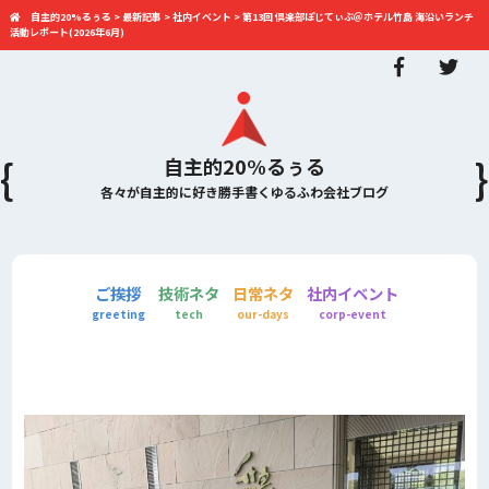
自主的20%るぅる
>
最新記事
>
社内イベント
>
第13回 倶楽部ぽじてぃぶ＠ホテル竹島 海沿いランチ
活動レポート(2026年6月)
自主的20%るぅる
各々が自主的に好き勝手書くゆるふわ会社ブログ
ご挨拶
技術ネタ
日常ネタ
社内イベント
greeting
tech
our-days
corp-event