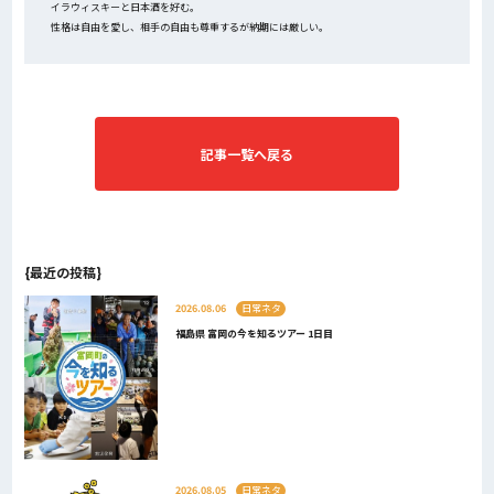
イラウィスキーと日本酒を好む。
性格は自由を愛し、相手の自由も尊重するが納期には厳しい。
記事一覧へ戻る
{最近の投稿}
2026.08.06
日常ネタ
福島県 富岡の今を知るツアー 1日目
2026.08.05
日常ネタ