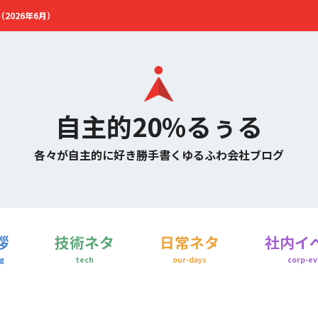
2026年6月）
自主的20%るぅる
各々が自主的に好き勝手書くゆるふわ会社ブログ
拶
技術ネタ
日常ネタ
社内イ
g
tech
our-days
corp-ev