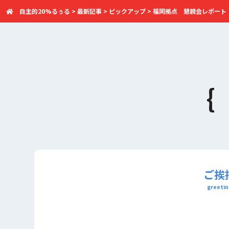
自主的20%るぅる
>
最新記事
>
ピックアップ
>
福岡拠点 懇親会レポート（
ご挨
greetin