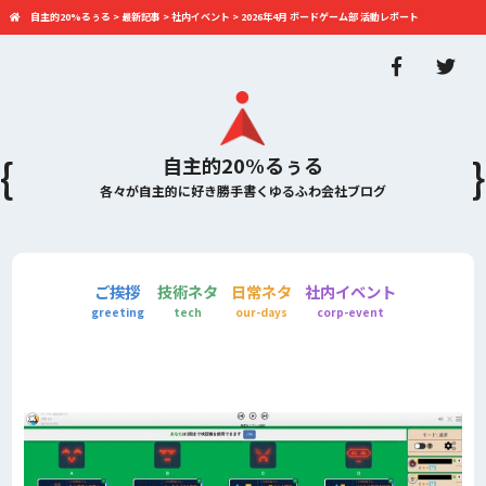
自主的20%るぅる
>
最新記事
>
社内イベント
>
2026年4月 ボードゲーム部 活動レポート
自主的20%るぅる
各々が自主的に好き勝手書くゆるふわ会社ブログ
ご挨拶
技術ネタ
日常ネタ
社内イベント
greeting
tech
our-days
corp-event