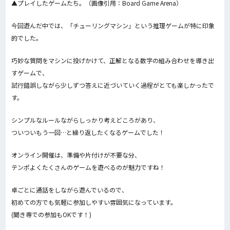
▲プレイしたゲームたち。（画像引用：Board Game Arena）
今回遊んだ中では、「チューリングマシン」という推理ゲームが特に印象
的でした。
巧妙な質問をマシンに投げかけて、正解となる数字の組み合わせを導き出
すゲームで、
試行錯誤しながら少しずつ答えに近づいていく過程がとても楽しかったで
す。
シンプルなルールながらしっかり考えどころがあり、
ついついもう一回…と繰り返したくなるゲームでした！
オンライン開催は、準備や片付けが不要な分、
テンポよくたくさんのゲームを遊べるのが魅力ですね！
卓ごとに通話をしながら遊んでいるので、
初めての方でも気軽に参加しやすい雰囲気になっています。
(聞き専での参加もOKです！)