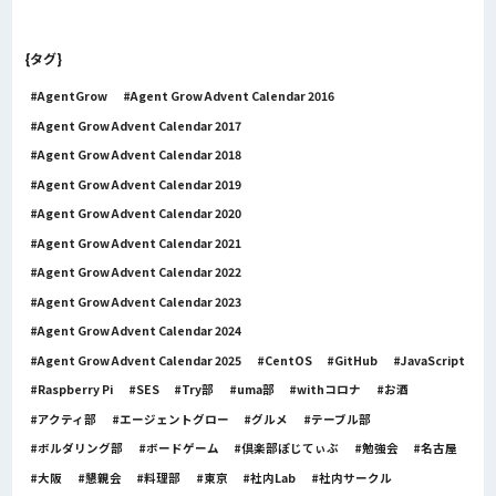
{タグ}
AgentGrow
Agent Grow Advent Calendar 2016
Agent Grow Advent Calendar 2017
Agent Grow Advent Calendar 2018
Agent Grow Advent Calendar 2019
Agent Grow Advent Calendar 2020
Agent Grow Advent Calendar 2021
Agent Grow Advent Calendar 2022
Agent Grow Advent Calendar 2023
Agent Grow Advent Calendar 2024
Agent Grow Advent Calendar 2025
CentOS
GitHub
JavaScript
Raspberry Pi
SES
Try部
uma部
withコロナ
お酒
アクティ部
エージェントグロー
グルメ
テーブル部
ボルダリング部
ボードゲーム
倶楽部ぽじてぃぶ
勉強会
名古屋
大阪
懇親会
料理部
東京
社内Lab
社内サークル