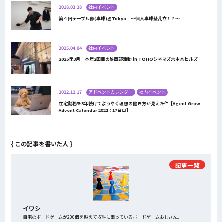
2018.03.28
社内イベント
第４回テーブル部(卓球)@Tokyo ～個人卓球塾乱立！？～
2025.04.04
社内イベント
2025年3月 本年2回目の映画部活動 in TOHOシネマズ六本木ヒルズ
2022.12.17
アドベントカレンダー
社内イベント
在宅勤務を3年続けてようやく理想の働き方が見えた件【Agent Grow
Advent Calendar 2022：17日目】
{ この記事を書いた人 }
記事一覧
イワシ
自宅のボードゲームが200個を越えて収納に困っているボードゲームおじさん。