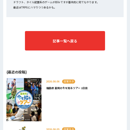
ドラフト、タイル配置系のゲームが好みですが基本的に何でもやります。
最近はTRPGにハマりつつあるかも。
記事一覧へ戻る
{最近の投稿}
2026.08.06
日常ネタ
福島県 富岡の今を知るツアー 1日目
2026.08.05
日常ネタ