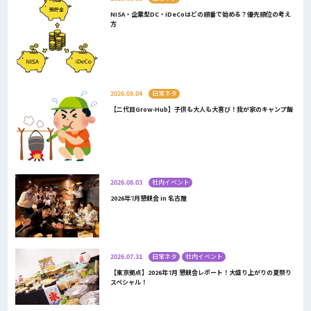
NISA・企業型DC・iDeCoはどの順番で始める？優先順位の考え
方
2026.08.04
日常ネタ
【二代目Grow-Hub】子供も大人も大喜び！我が家のキャンプ飯
2026.08.03
社内イベント
2026年7月懇親会 in 名古屋
2026.07.31
日常ネタ
社内イベント
【東京拠点】2026年7月 懇親会レポート！大盛り上がりの夏祭り
スペシャル！