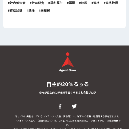
社内勉強会
社員総会
福利厚生
福岡
競馬
資格
資格取得
資格試験
趣味
麻雀部
自主的20%るぅる
各々が自主的に好き勝手書くゆるふわ会社ブログ
当サイトに掲載されているコンテンツ（文書、画像等）は、許可なく複製・転用等する事を禁じます。
「フェアネス方式®」（登録6150741）は、日本国内における株式会社エージェントグローの登録商標で
す。