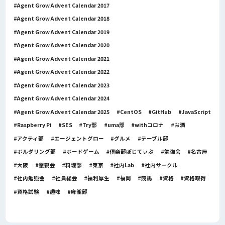
Agent Grow Advent Calendar 2017
Agent Grow Advent Calendar 2018
Agent Grow Advent Calendar 2019
Agent Grow Advent Calendar 2020
Agent Grow Advent Calendar 2021
Agent Grow Advent Calendar 2022
Agent Grow Advent Calendar 2023
Agent Grow Advent Calendar 2024
Agent Grow Advent Calendar 2025
CentOS
GitHub
JavaScript
Raspberry Pi
SES
Try部
uma部
withコロナ
お酒
アクティ部
エージェントグロー
グルメ
テーブル部
ボルダリング部
ボードゲーム
倶楽部ぽじてぃぶ
勉強会
名古屋
大阪
懇親会
料理部
東京
社内Lab
社内サークル
社内勉強会
社員総会
福利厚生
福岡
競馬
資格
資格取得
資格試験
趣味
麻雀部