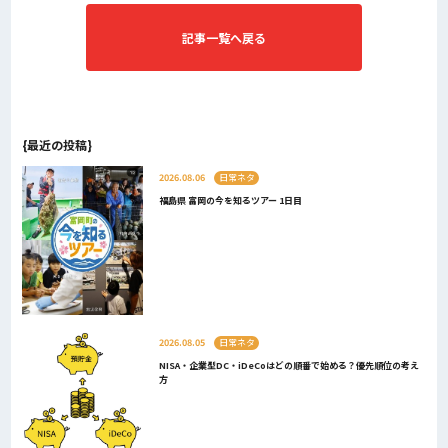
記事一覧へ戻る
{最近の投稿}
2026.08.06
日常ネタ
福島県 富岡の今を知るツアー 1日目
2026.08.05
日常ネタ
NISA・企業型DC・iDeCoはどの順番で始める？優先順位の考え
方