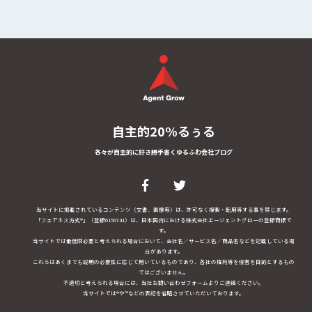
自主的20%るぅる
各々が自主的に好き勝手書くゆるふわ会社ブログ
当サイトに掲載されているコンテンツ（文書、画像等）は、許可なく複製・転用等する事を禁じます。
「フェアネス方式®」（登録6150741）は、日本国内における株式会社エージェントグローの登録商標で
す。
当サイトでは最低限必要と考えられる場合において、会社名／サービス名／商品名などを記載している場
合があります。
これらはあくまでも説明の必要性に応じて用いているものであり、各社の権利等を侵害を目的とするもの
ではございません。
不適切と考えられる場合には、当社お問い合わせフォームよりご連絡ください。
当サイトでは®や™などの表記を省略させていただいております。