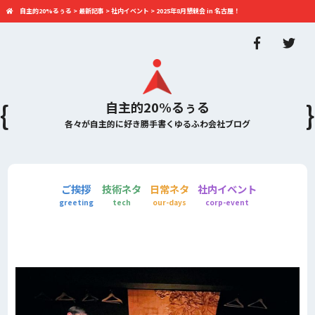
自主的20%るぅる
>
最新記事
>
社内イベント
>
2025年8月懇親会 in 名古屋！
自主的20%るぅる
各々が自主的に好き勝手書くゆるふわ会社ブログ
ご挨拶
技術ネタ
日常ネタ
社内イベント
greeting
tech
our-days
corp-event