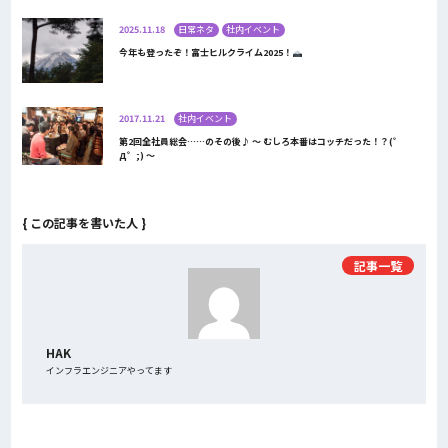
2025.11.18
日常ネタ
社内イベント
今年も登ったぞ！富士ヒルクライム2025！
2017.11.21
社内イベント
第2回全社員総会……のその後♪ 〜 むしろ本番はコッチだった！？(゜
Д゜;) 〜
{ この記事を書いた人 }
記事一覧
HAK
インフラエンジニアやってます