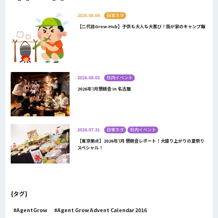
2026.08.04
日常ネタ
【二代目Grow-Hub】子供も大人も大喜び！我が家のキャンプ飯
2026.08.03
社内イベント
2026年7月懇親会 in 名古屋
2026.07.31
日常ネタ
社内イベント
【東京拠点】2026年7月 懇親会レポート！大盛り上がりの夏祭り
スペシャル！
{タグ}
AgentGrow
Agent Grow Advent Calendar 2016