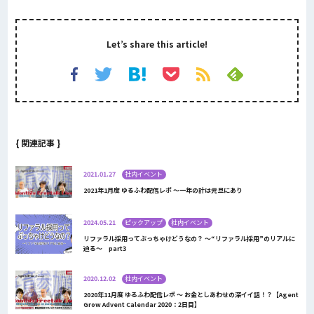
Let’s share this article!
{ 関連記事 }
2021.01.27
社内イベント
2021年1月度 ゆるふわ配信レポ 〜一年の計は元旦にあり
2024.05.21
ピックアップ
社内イベント
リファラル採用ってぶっちゃけどうなの？ ～“リファラル採用”のリアルに
迫る～ part3
2020.12.02
社内イベント
2020年11月度 ゆるふわ配信レポ ～ お金としあわせの深イイ話！？【Agent
Grow Advent Calendar 2020：2日目】