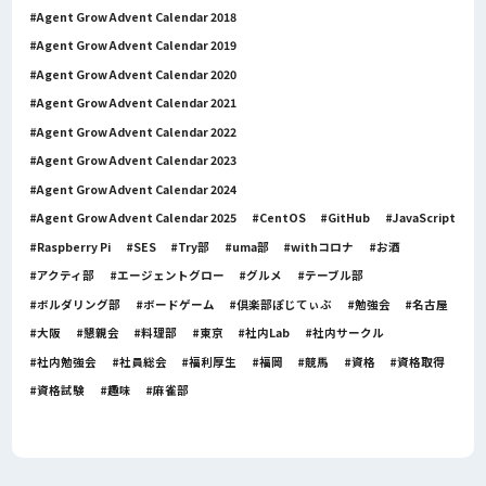
Agent Grow Advent Calendar 2018
Agent Grow Advent Calendar 2019
Agent Grow Advent Calendar 2020
Agent Grow Advent Calendar 2021
Agent Grow Advent Calendar 2022
Agent Grow Advent Calendar 2023
Agent Grow Advent Calendar 2024
Agent Grow Advent Calendar 2025
CentOS
GitHub
JavaScript
Raspberry Pi
SES
Try部
uma部
withコロナ
お酒
アクティ部
エージェントグロー
グルメ
テーブル部
ボルダリング部
ボードゲーム
倶楽部ぽじてぃぶ
勉強会
名古屋
大阪
懇親会
料理部
東京
社内Lab
社内サークル
社内勉強会
社員総会
福利厚生
福岡
競馬
資格
資格取得
資格試験
趣味
麻雀部