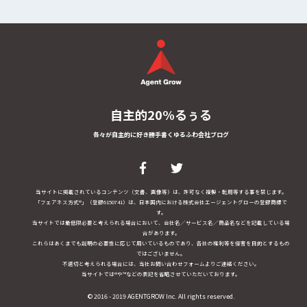
自主的20%るぅる
各々が自主的に好き勝手書くゆるふわ会社ブログ
当サイトに掲載されているコンテンツ（文書、画像等）は、許可なく複製・転用等する事を禁じます。
「フェアネス方式®」（登録6150741）は、日本国内における株式会社エージェントグローの登録商標で
す。
当サイトでは最低限必要と考えられる場合において、会社名／サービス名／商品名などを記載している場
合があります。
これらはあくまでも説明の必要性に応じて用いているものであり、各社の権利等を侵害を目的とするもの
ではございません。
不適切と考えられる場合には、当社お問い合わせフォームよりご連絡ください。
当サイトでは®や™などの表記を省略させていただいております。
© 2016 - 2019 AGENTGROW Inc. All rights reserved.