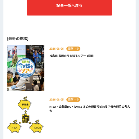
記事一覧へ戻る
{最近の投稿}
2026.08.06
日常ネタ
福島県 富岡の今を知るツアー 1日目
2026.08.05
日常ネタ
NISA・企業型DC・iDeCoはどの順番で始める？優先順位の考え
方