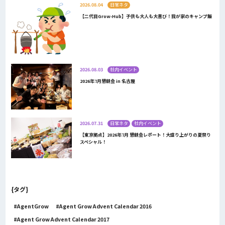
2026.08.04
日常ネタ
【二代目Grow-Hub】子供も大人も大喜び！我が家のキャンプ飯
2026.08.03
社内イベント
2026年7月懇親会 in 名古屋
2026.07.31
日常ネタ
社内イベント
【東京拠点】2026年7月 懇親会レポート！大盛り上がりの夏祭り
スペシャル！
{タグ}
AgentGrow
Agent Grow Advent Calendar 2016
Agent Grow Advent Calendar 2017