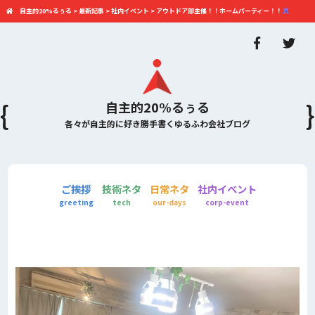
自主的20%るぅる
>
最新記事
>
社内イベント
>
アウトドア部主催！！ホームパーティー！！
自主的20%るぅる
各々が自主的に好き勝手書くゆるふわ会社ブログ
ご挨拶
技術ネタ
日常ネタ
社内イベント
greeting
tech
our-days
corp-event