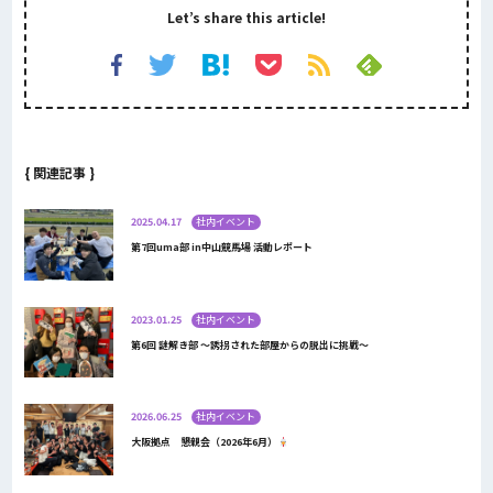
Let’s share this article!
{ 関連記事 }
2025.04.17
社内イベント
第7回uma部 in中山競馬場 活動レポート
2023.01.25
社内イベント
第6回 謎解き部 〜誘拐された部屋からの脱出に挑戦〜
2026.06.25
社内イベント
大阪拠点 懇親会（2026年6月）