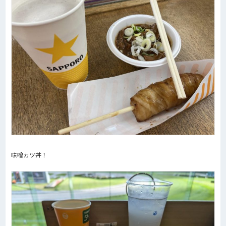
味噌カツ丼！