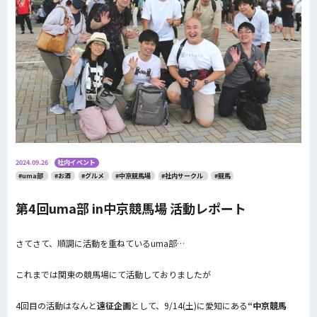
2024.09.26
社内イベント
#uma部
#お酒
#グルメ
#中京競馬場
#社内サークル
#競馬
第4回uma部 in中京競馬場 活動レポート
さてさて、順調に活動を重ねているuma部…
これまでは関東の競馬場にて活動しておりましたが
4回目の活動はなんと
遠征企画
として、9/14(土)に愛知にある
“中京競馬