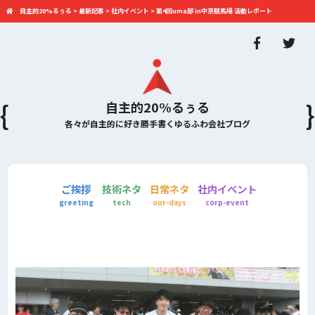
自主的20%るぅる
>
最新記事
>
社内イベント
>
第4回uma部 in中京競馬場 活動レポート
自主的20%るぅる
各々が自主的に好き勝手書くゆるふわ会社ブログ
ご挨拶
技術ネタ
日常ネタ
社内イベント
greeting
tech
our-days
corp-event