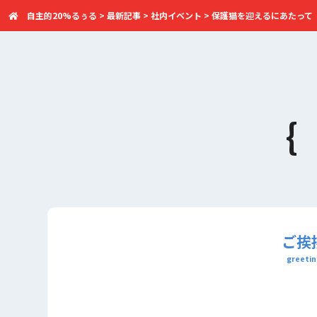
自主的20%るぅる
>
最新記事
>
社内イベント
>
保護猫を迎えるにあたって【Agen
ご挨
greetin