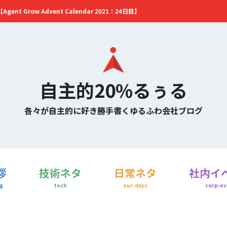
t Grow Advent Calendar 2021：24日目】
自主的20%るぅる
各々が自主的に好き勝手書くゆるふわ会社ブログ
拶
技術ネタ
日常ネタ
社内イ
g
tech
our-days
corp-ev