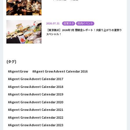
2026.07.31
日常ネタ
社内イベント
【東京拠点】2026年7月 懇親会レポート！大盛り上がりの夏祭り
スペシャル！
{タグ}
AgentGrow
Agent Grow Advent Calendar 2016
Agent Grow Advent Calendar 2017
Agent Grow Advent Calendar 2018
Agent Grow Advent Calendar 2019
Agent Grow Advent Calendar 2020
Agent Grow Advent Calendar 2021
Agent Grow Advent Calendar 2022
Agent Grow Advent Calendar 2023