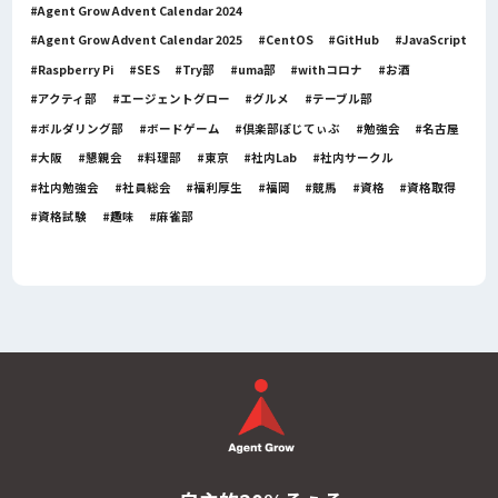
Agent Grow Advent Calendar 2024
Agent Grow Advent Calendar 2025
CentOS
GitHub
JavaScript
Raspberry Pi
SES
Try部
uma部
withコロナ
お酒
アクティ部
エージェントグロー
グルメ
テーブル部
ボルダリング部
ボードゲーム
倶楽部ぽじてぃぶ
勉強会
名古屋
大阪
懇親会
料理部
東京
社内Lab
社内サークル
社内勉強会
社員総会
福利厚生
福岡
競馬
資格
資格取得
資格試験
趣味
麻雀部