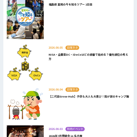
福島県 富岡の今を知るツアー 1日目
2026.08.05
日常ネタ
NISA・企業型DC・iDeCoはどの順番で始める？優先順位の考え
方
2026.08.04
日常ネタ
【二代目Grow-Hub】子供も大人も大喜び！我が家のキャンプ飯
2026.08.03
社内イベント
2026年7月懇親会 in 名古屋