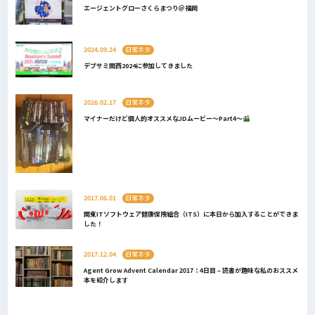
エージェントグローさくらまつり＠福岡
2024.09.24
日常ネタ
デブサミ関西2024に参加してきました
2026.02.17
日常ネタ
マイナーだけど個人的オススメなJDムービー～Part4～
2017.06.01
日常ネタ
関東ITソフトウェア健康保険組合（ITS）に本日から加入することができま
した！
2017.12.04
日常ネタ
Agent Grow Advent Calendar 2017：4日目 – 読書が趣味な私のおススメ
本を紹介します