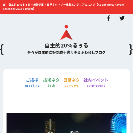
自主的20%るぅる
>
最新記事
>
日常ネタ
>
ノー残業エンジニアのススメ【Agent Grow Advent
Calendar 2018：19日目】
自主的20%るぅる
各々が自主的に好き勝手書くゆるふわ会社ブログ
ご挨拶
技術ネタ
日常ネタ
社内イベント
greeting
tech
our-days
corp-event