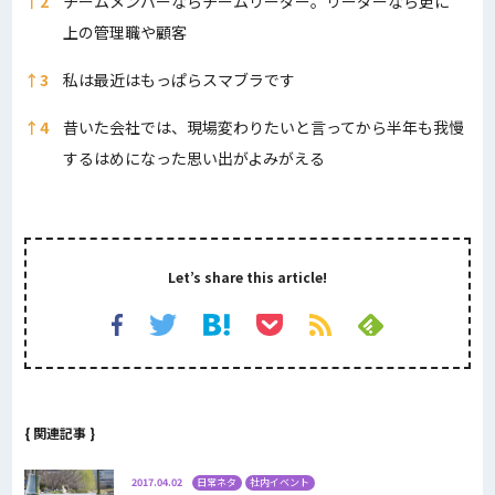
↑
2
チームメンバーならチームリーダー。リーダーなら更に
上の管理職や顧客
↑
3
私は最近はもっぱらスマブラです
↑
4
昔いた会社では、現場変わりたいと言ってから半年も我慢
するはめになった思い出がよみがえる
Let’s share this article!
{ 関連記事 }
2017.04.02
日常ネタ
社内イベント