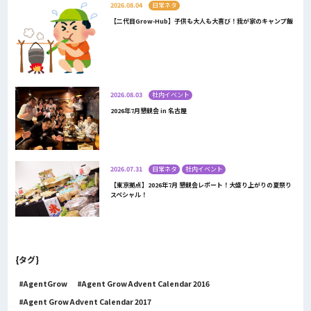
2026.08.04
日常ネタ
【二代目Grow-Hub】子供も大人も大喜び！我が家のキャンプ飯
2026.08.03
社内イベント
2026年7月懇親会 in 名古屋
2026.07.31
日常ネタ
社内イベント
【東京拠点】2026年7月 懇親会レポート！大盛り上がりの夏祭り
スペシャル！
{タグ}
AgentGrow
Agent Grow Advent Calendar 2016
Agent Grow Advent Calendar 2017