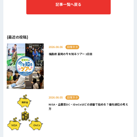
記事一覧へ戻る
{最近の投稿}
2026.08.06
日常ネタ
福島県 富岡の今を知るツアー 1日目
2026.08.05
日常ネタ
NISA・企業型DC・iDeCoはどの順番で始める？優先順位の考え
方