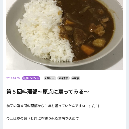
2018.08.09
社内イベント
#カレー
#料理部
#東京
第５回料理部～原点に戻ってみる～
前回の第４回料理部から１年も経っていたんですね ;´Д｀)
今回は夏の暑さと原点を振り返る意味を込めて