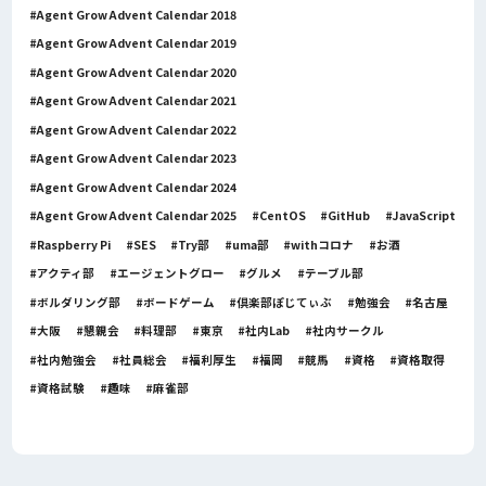
Agent Grow Advent Calendar 2018
Agent Grow Advent Calendar 2019
Agent Grow Advent Calendar 2020
Agent Grow Advent Calendar 2021
Agent Grow Advent Calendar 2022
Agent Grow Advent Calendar 2023
Agent Grow Advent Calendar 2024
Agent Grow Advent Calendar 2025
CentOS
GitHub
JavaScript
Raspberry Pi
SES
Try部
uma部
withコロナ
お酒
アクティ部
エージェントグロー
グルメ
テーブル部
ボルダリング部
ボードゲーム
倶楽部ぽじてぃぶ
勉強会
名古屋
大阪
懇親会
料理部
東京
社内Lab
社内サークル
社内勉強会
社員総会
福利厚生
福岡
競馬
資格
資格取得
資格試験
趣味
麻雀部