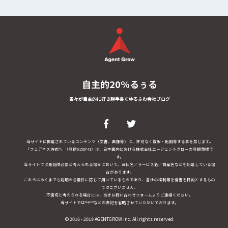
自主的20%るぅる
各々が自主的に好き勝手書くゆるふわ会社ブログ
当サイトに掲載されているコンテンツ（文書、画像等）は、許可なく複製・転用等する事を禁じます。
「フェアネス方式®」（登録6150741）は、日本国内における株式会社エージェントグローの登録商標で
す。
当サイトでは最低限必要と考えられる場合において、会社名／サービス名／商品名などを記載している場
合があります。
これらはあくまでも説明の必要性に応じて用いているものであり、各社の権利等を侵害を目的とするもの
ではございません。
不適切と考えられる場合には、当社お問い合わせフォームよりご連絡ください。
当サイトでは®や™などの表記を省略させていただいております。
© 2016 - 2019 AGENTGROW Inc. All rights reserved.