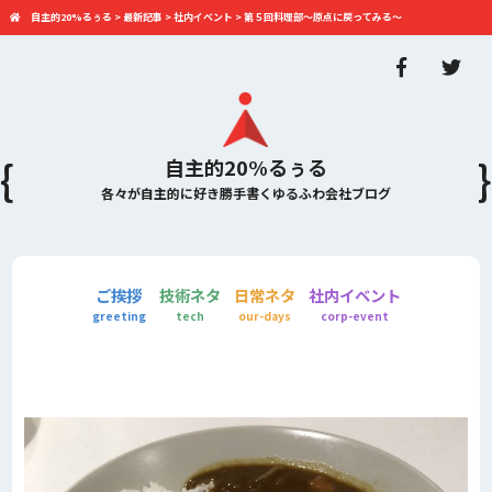
自主的20%るぅる
>
最新記事
>
社内イベント
>
第５回料理部～原点に戻ってみる～
自主的20%るぅる
各々が自主的に好き勝手書くゆるふわ会社ブログ
ご挨拶
技術ネタ
日常ネタ
社内イベント
greeting
tech
our-days
corp-event