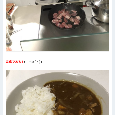
完成である！
(
｀・ω´・)+