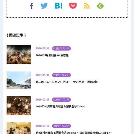
{ 関連記事 }
2026.05.25
社内イベント
2026年5月懇親会 in 名古屋
2017.05.31
社内イベント
第二回！エージェントグロー・サバゲ部 活動記録！
2019.02.28
社内イベント
2019年01月度社員総会＆懇親会＠Tokyo！
2018.04.16
社内イベント
第9回社員総会＆懇親会＠Osaka 〜初の金曜日開催に心躍る〜