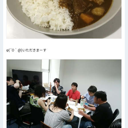
φ(´O｀@)いただきまーす