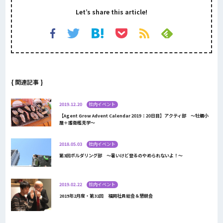
Let’s share this article!
{ 関連記事 }
2019.12.20
社内イベント
【Agent Grow Advent Calendar 2019：20日目】アクティ部 ～牡蠣小
屋＋護衛艦見学～
2018.05.03
社内イベント
第3回ボルダリング部 ～暑いけど登るのやめられないよ！～
2019.02.22
社内イベント
2019年2月度・第31回 福岡社員総会＆懇親会