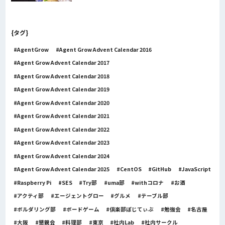
{タグ}
AgentGrow
Agent Grow Advent Calendar 2016
Agent Grow Advent Calendar 2017
Agent Grow Advent Calendar 2018
Agent Grow Advent Calendar 2019
Agent Grow Advent Calendar 2020
Agent Grow Advent Calendar 2021
Agent Grow Advent Calendar 2022
Agent Grow Advent Calendar 2023
Agent Grow Advent Calendar 2024
Agent Grow Advent Calendar 2025
CentOS
GitHub
JavaScript
Raspberry Pi
SES
Try部
uma部
withコロナ
お酒
アクティ部
エージェントグロー
グルメ
テーブル部
ボルダリング部
ボードゲーム
倶楽部ぽじてぃぶ
勉強会
名古屋
大阪
懇親会
料理部
東京
社内Lab
社内サークル