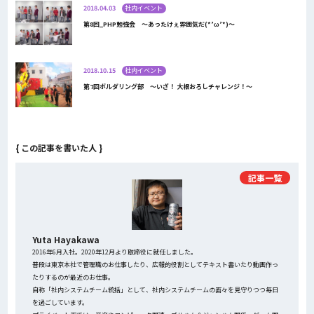
2018.04.03
社内イベント
第8回_PHP勉強会 ～あったけぇ雰囲気だ(*’ω’*)～
2018.10.15
社内イベント
第7回ボルダリング部 ～いざ！ 大根おろしチャレンジ！～
{ この記事を書いた人 }
記事一覧
Yuta Hayakawa
2016年6月入社。2020年12月より取締役に就任しました。
普段は東京本社で管理職のお仕事したり、広報的役割としてテキスト書いたり動画作っ
たりするのが最近のお仕事。
自称「社内システムチーム統括」として、社内システムチームの面々を見守りつつ毎日
を過ごしています。