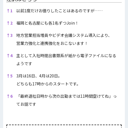
注訳はこちら
↑
1
以前1度だけお借りしたことはあるのですが……
↑
2
福岡と名古屋にも各1名ずつJoin！
↑
3
地方営業担当増員やビデオ会議システム導入により、
営業力強化と連携強化をおこないます！
↑
4
主として入社時提出書類系が紙から電子ファイルになる
ようです
↑
5
3月は16日、4月は20日。
どちらも17時からのスタートです。
↑
6
「最終退社日時から次の出勤までは11時間空けてね」っ
てお話です