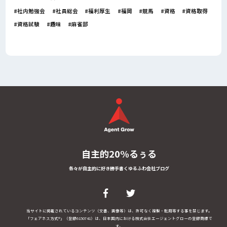
社内勉強会
社員総会
福利厚生
福岡
競馬
資格
資格取得
資格試験
趣味
麻雀部
自主的20%るぅる
各々が自主的に好き勝手書くゆるふわ会社ブログ
当サイトに掲載されているコンテンツ（文書、画像等）は、許可なく複製・転用等する事を禁じます。
「フェアネス方式®」（登録6150741）は、日本国内における株式会社エージェントグローの登録商標で
す。