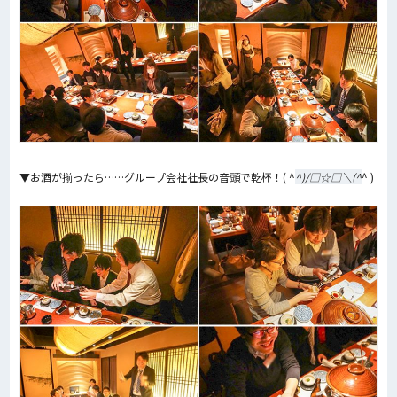
▼お酒が揃ったら……グループ会社社長の音頭で乾杯！( ^
^)/□☆□＼(^
^ )