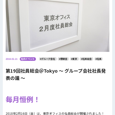
2018.02.21
社内イベント
#グループ会社
#懇親会
#東京
#社員総会
#社長
第19回社員総会＠Tokyo 〜 グループ会社社長発
表の議 〜
毎月恒例！
2018年2月16日（金）は、東京オフィスの社員総会が開催されました！