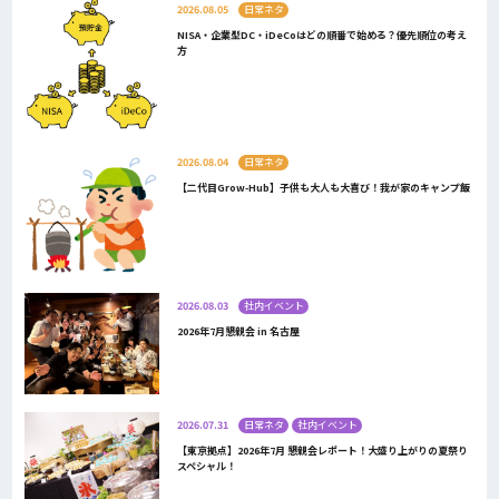
2026.08.05
日常ネタ
NISA・企業型DC・iDeCoはどの順番で始める？優先順位の考え
方
2026.08.04
日常ネタ
【二代目Grow-Hub】子供も大人も大喜び！我が家のキャンプ飯
2026.08.03
社内イベント
2026年7月懇親会 in 名古屋
2026.07.31
日常ネタ
社内イベント
【東京拠点】2026年7月 懇親会レポート！大盛り上がりの夏祭り
スペシャル！