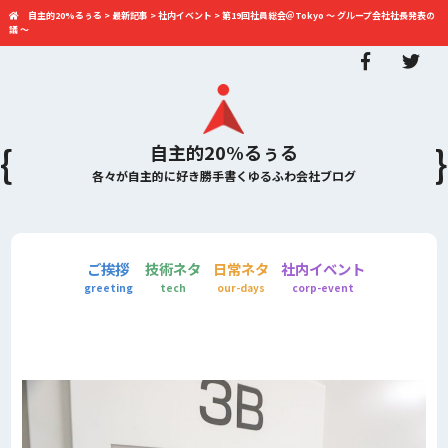
自主的20%るぅる
>
最新記事
>
社内イベント
>
第19回社員総会＠Tokyo 〜 グループ会社社長発表の
議 〜
自主的20%るぅる
各々が自主的に好き勝手書くゆるふわ会社ブログ
ご挨拶
技術ネタ
日常ネタ
社内イベント
greeting
tech
our-days
corp-event