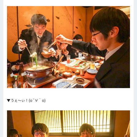
▼うぇ〜ぃ！(o´∀｀o)