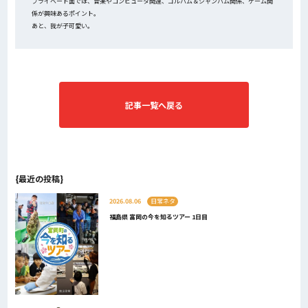
プライベート面では、音楽やコンピュータ関連、ゴルハム＆ジャンハム関係、ゲーム関
係が興味あるポイント。
あと、我が子可愛い。
記事一覧へ戻る
{最近の投稿}
2026.08.06
日常ネタ
福島県 富岡の今を知るツアー 1日目