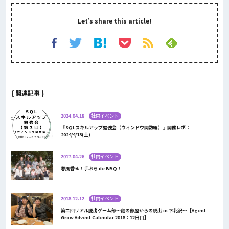
Let’s share this article!
{ 関連記事 }
2024.04.18
社内イベント
『SQLスキルアップ勉強会（ウィンドウ関数編）』開催レポ：
2024/4/13(土)
2017.04.26
社内イベント
春風香る！手ぶら de BBQ！
2018.12.12
社内イベント
第二回リアル脱出ゲーム部～謎の部屋からの脱出 in 下北沢～【Agent
Grow Advent Calendar 2018：12日目】