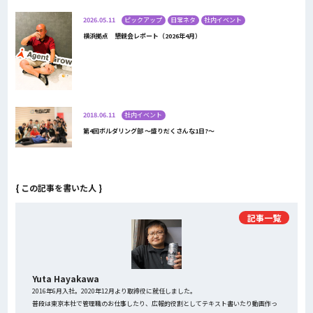
2026.05.11
ピックアップ
日常ネタ
社内イベント
横浜拠点 懇親会レポート（2026年4月）
2018.06.11
社内イベント
第4回ボルダリング部 〜盛りだくさんな1日?〜
{ この記事を書いた人 }
記事一覧
Yuta Hayakawa
2016年6月入社。2020年12月より取締役に就任しました。
普段は東京本社で管理職のお仕事したり、広報的役割としてテキスト書いたり動画作っ