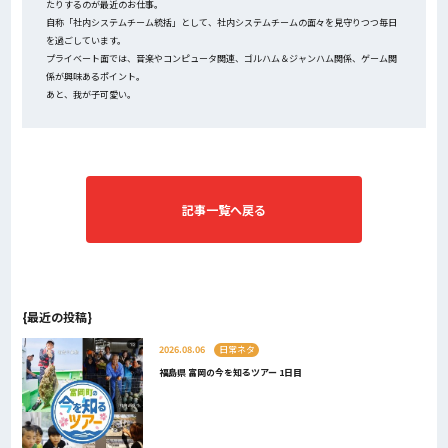
たりするのが最近のお仕事。
自称「社内システムチーム統括」として、社内システムチームの面々を見守りつつ毎日
を過ごしています。
プライベート面では、音楽やコンピュータ関連、ゴルハム＆ジャンハム関係、ゲーム関
係が興味あるポイント。
あと、我が子可愛い。
記事一覧へ戻る
{最近の投稿}
2026.08.06
日常ネタ
福島県 富岡の今を知るツアー 1日目