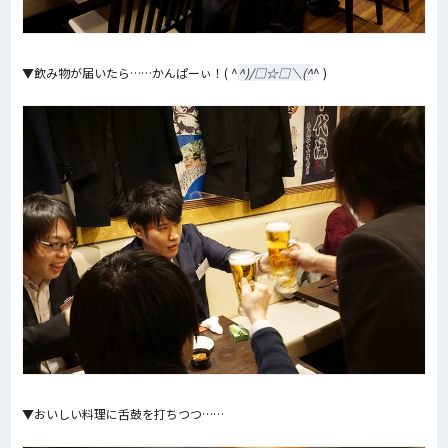
▼飲み物が届いたら……かんぱーぃ！( ^
^)/□☆□＼(^
^ )
▼おいしい料理に舌鼓を打ちつつ……