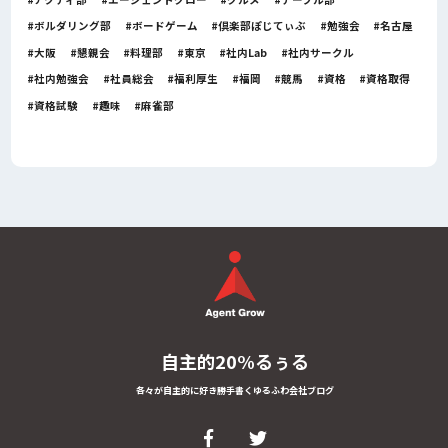
ボルダリング部
ボードゲーム
倶楽部ぽじてぃぶ
勉強会
名古屋
大阪
懇親会
料理部
東京
社内Lab
社内サークル
社内勉強会
社員総会
福利厚生
福岡
競馬
資格
資格取得
資格試験
趣味
麻雀部
自主的20%るぅる
各々が自主的に好き勝手書くゆるふわ会社ブログ