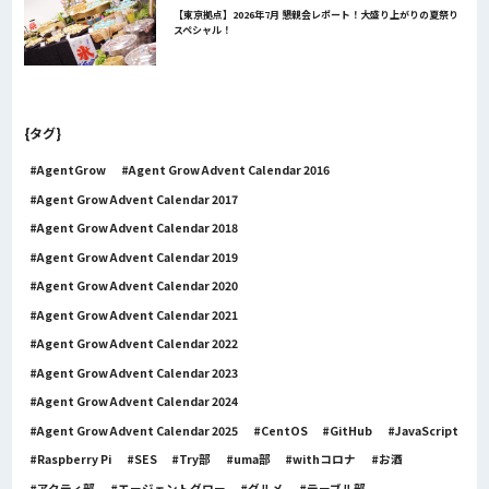
【東京拠点】2026年7月 懇親会レポート！大盛り上がりの夏祭り
スペシャル！
{タグ}
AgentGrow
Agent Grow Advent Calendar 2016
Agent Grow Advent Calendar 2017
Agent Grow Advent Calendar 2018
Agent Grow Advent Calendar 2019
Agent Grow Advent Calendar 2020
Agent Grow Advent Calendar 2021
Agent Grow Advent Calendar 2022
Agent Grow Advent Calendar 2023
Agent Grow Advent Calendar 2024
Agent Grow Advent Calendar 2025
CentOS
GitHub
JavaScript
Raspberry Pi
SES
Try部
uma部
withコロナ
お酒
アクティ部
エージェントグロー
グルメ
テーブル部