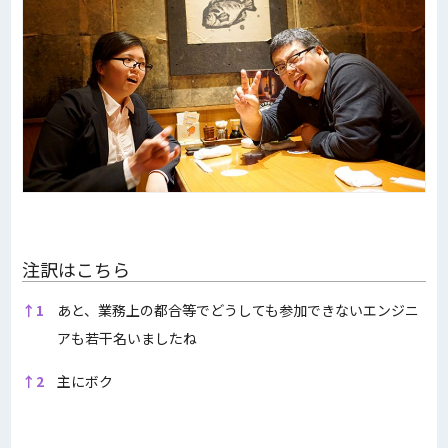
注訳はこちら
注訳はこちら
↑
1
あと、業務上の都合等でどうしても参加できないエンジニ
アも若干名いましたね
↑
2
主にボク