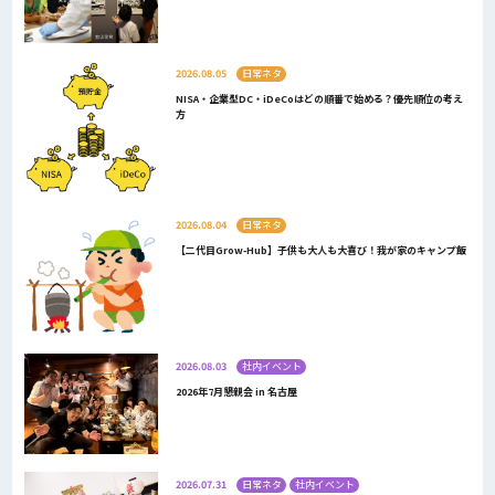
2026.08.05
日常ネタ
NISA・企業型DC・iDeCoはどの順番で始める？優先順位の考え
方
2026.08.04
日常ネタ
【二代目Grow-Hub】子供も大人も大喜び！我が家のキャンプ飯
2026.08.03
社内イベント
2026年7月懇親会 in 名古屋
2026.07.31
日常ネタ
社内イベント