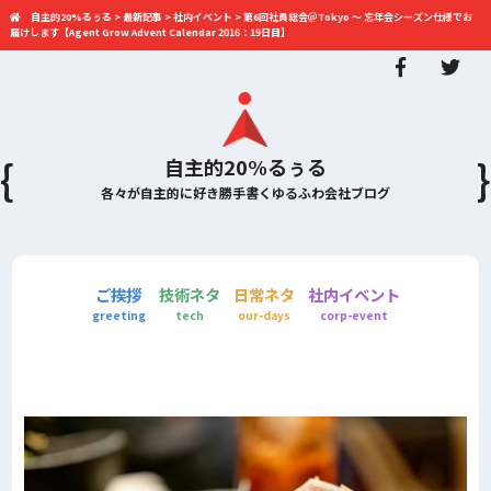
自主的20%るぅる
>
最新記事
>
社内イベント
>
第6回社員総会＠Tokyo 〜 忘年会シーズン仕様でお
届けします【Agent Grow Advent Calendar 2016：19日目】
自主的20%るぅる
各々が自主的に好き勝手書くゆるふわ会社ブログ
ご挨拶
技術ネタ
日常ネタ
社内イベント
greeting
tech
our-days
corp-event