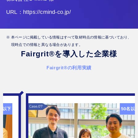
URL：https://cmind-co.jp/
本ページに掲載している情報はすべて取材時点の情報に基づいており、
現時点での情報と異なる場合があります。
Fairgrit
®
を導入した企業様
Fairgrit
®
の利用実績
0名以下
50名以