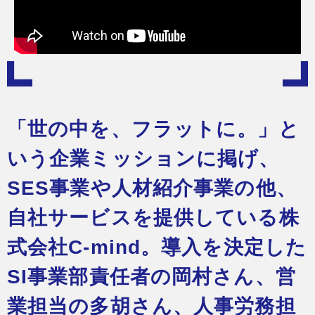
「世の中を、フラットに。」と
いう企業ミッションに掲げ、
SES事業や人材紹介事業の他、
自社サービスを提供している株
式会社C-mind。導入を決定した
SI事業部責任者の岡村さん、営
業担当の多胡さん、人事労務担