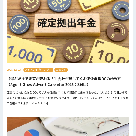
2025.12.03
アドベントカレンダー
日常ネタ
【選ぶだけで未来が変わる！】会社が出してくれる企業型DCの始め方
【Agent Grow Advent Calendar 2025：3日目】
目次 はじめに 企業型DCってどんな仕組み？ なぜ初期設定のままはもったいないのか？ 今日からで
きる！企業型DCの実践3ステップ 封筒を見つけよう！ 初回ログインしてみよう！ とりあえず１つ商
品を選んでみよう！ たった１ […]