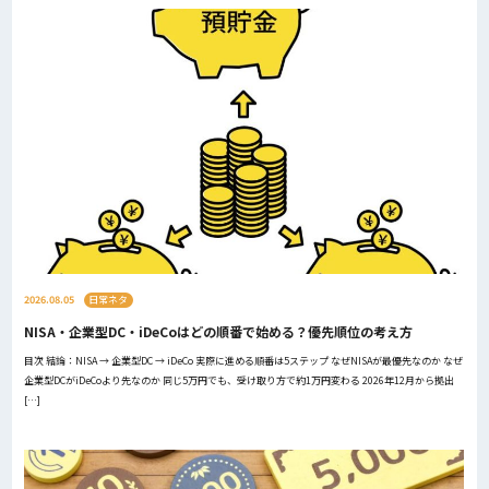
2026.08.05
日常ネタ
NISA・企業型DC・iDeCoはどの順番で始める？優先順位の考え方
目次 結論：NISA → 企業型DC → iDeCo 実際に進める順番は5ステップ なぜNISAが最優先なのか なぜ
企業型DCがiDeCoより先なのか 同じ5万円でも、受け取り方で約1万円変わる 2026年12月から拠出
[…]