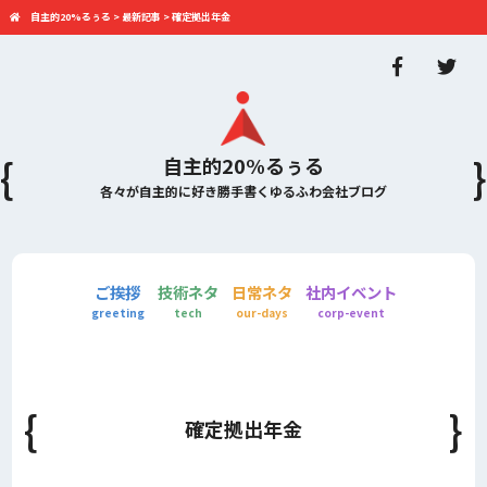
自主的20%るぅる
>
最新記事
>
確定拠出年金
自主的20%るぅる
各々が自主的に好き勝手書くゆるふわ会社ブログ
ご挨拶
技術ネタ
日常ネタ
社内イベント
greeting
tech
our-days
corp-event
確定拠出年金