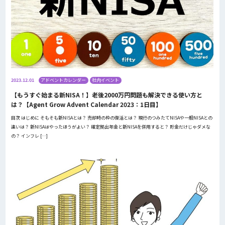
2023.12.01
アドベントカレンダー
社内イベント
【もうすぐ始まる新NISA！】老後2000万円問題も解決できる使い方と
は？【Agent Grow Advent Calendar 2023：1日目】
目次 はじめに そもそも新NISAとは？ 売却時の枠の復活とは？ 現行のつみたてNISAや一般NISAとの
違いは？ 新NISAはやったほうがよい？ 確定拠出年金と新NISAを併用すると？ 貯金だけじゃダメな
の？ インフレ […]