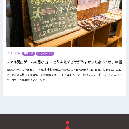
2016.11.29
日常ネタ
社内イベント
リアル脱出ゲームの思ひ出 〜 とりあえずピザがうまかったよってオチの話
秘密のベールに包まれて…… 第1期全社員総会／懇親会の翌日の2016年11月16日、とあるビルのエ
ントランスに集まった面々。 その目的とは……！？ エレベーターを背にして、ポーズをキメるシャ
ッチョサンと営業統括マネージャ […]