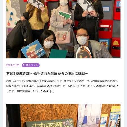
2023.01.25
社内イベント
第6回 謎解き部 〜誘拐された部屋からの脱出に挑戦〜
お久しぶりです。謎解き部部長のゆみねこ。です? オフラインでのサークル活動が解禁されたので、
謎解き部としては初めて、実店舗でのリアル脱出ゲームに行ってきました！ その内容をご報告いた
します！ 初の実店舗！！ 行ったのは1 […]