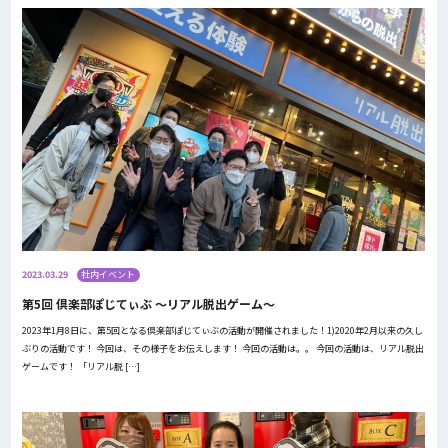
2023.03.29
社内イベント
第5回 倶楽部ぽじてぃぶ ～リアル脱出ゲーム～
2023年1月8日に、第5回となる倶楽部ぽじてぃぶの活動が開催されました！1)2020年2月以来の久し
ぶりの活動です！ 今回は、その様子をお伝えします！ 今回の活動は。。 今回の活動は、リアル脱出
ゲームです！ 「リアル脱 […]