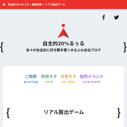
自主的20%るぅる
>
最新記事
>
リアル脱出ゲーム
自主的20%るぅる
各々が自主的に好き勝手書くゆるふわ会社ブログ
ご挨拶
技術ネタ
日常ネタ
社内イベント
greeting
tech
our-days
corp-event
リアル脱出ゲーム