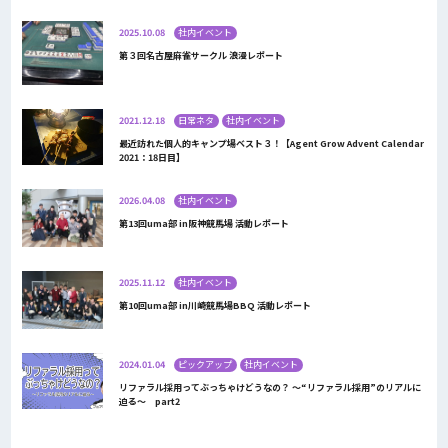
2025.10.08
社内イベント
第３回名古屋麻雀サークル 浪漫レポート
2021.12.18
日常ネタ
社内イベント
最近訪れた個人的キャンプ場ベスト３！【Agent Grow Advent Calendar
2021：18日目】
2026.04.08
社内イベント
第13回uma部 in阪神競馬場 活動レポート
2025.11.12
社内イベント
第10回uma部 in川崎競馬場BBQ 活動レポート
2024.01.04
ピックアップ
社内イベント
リファラル採用ってぶっちゃけどうなの？ ～“リファラル採用”のリアルに
迫る～ part2