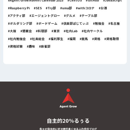
Agent Grow Advent Calendar 2025
CentOS
GitHub
JavaScript
Raspberry Pi
SES
Try部
uma部
withコロナ
お酒
アクティ部
エージェントグロー
グルメ
テーブル部
ボルダリング部
ボードゲーム
倶楽部ぽじてぃぶ
勉強会
名古屋
大阪
懇親会
料理部
東京
社内Lab
社内サークル
社内勉強会
社員総会
福利厚生
福岡
競馬
資格
資格取得
資格試験
趣味
麻雀部
自主的20%るぅる
各々が自主的に好き勝手書くゆるふわ会社ブログ