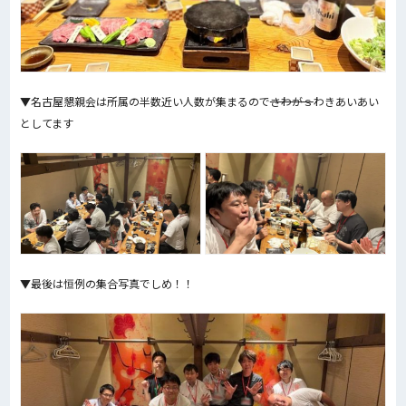
▼名古屋懇親会は所属の半数近い人数が集まるので
さわがｓ
わきあいあい
としてます
▼最後は恒例の集合写真でしめ！！