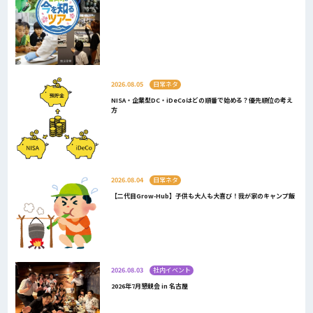
2026.08.05
日常ネタ
NISA・企業型DC・iDeCoはどの順番で始める？優先順位の考え
方
2026.08.04
日常ネタ
【二代目Grow-Hub】子供も大人も大喜び！我が家のキャンプ飯
2026.08.03
社内イベント
2026年7月懇親会 in 名古屋