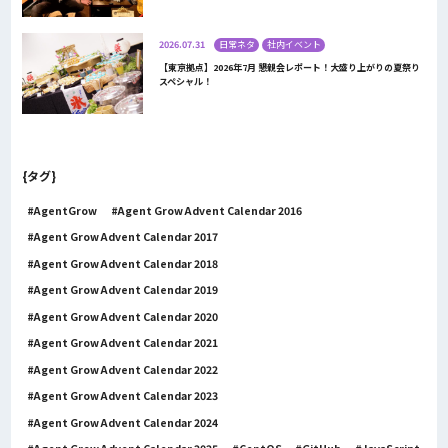
2026.07.31
日常ネタ
社内イベント
【東京拠点】2026年7月 懇親会レポート！大盛り上がりの夏祭り
スペシャル！
{タグ}
AgentGrow
Agent Grow Advent Calendar 2016
Agent Grow Advent Calendar 2017
Agent Grow Advent Calendar 2018
Agent Grow Advent Calendar 2019
Agent Grow Advent Calendar 2020
Agent Grow Advent Calendar 2021
Agent Grow Advent Calendar 2022
Agent Grow Advent Calendar 2023
Agent Grow Advent Calendar 2024