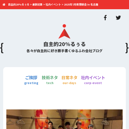
自主的20%るぅる
>
最新記事
>
社内イベント
>
2025年7月度懇親会 in 名古屋
自主的20%るぅる
各々が自主的に好き勝手書くゆるふわ会社ブログ
ご挨拶
技術ネタ
日常ネタ
社内イベント
greeting
tech
our-days
corp-event