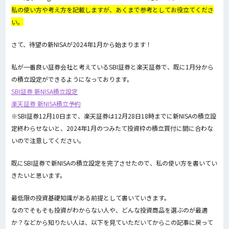
私の使い方や考え方を記載しますが、あくまで参考としてお役立てくださ
い。
さて、待望の新NISAが2024年1月から始まります！
私が一番良い証券会社と考えているSBI証券と楽天証券で、既に1月分から
の積立設定ができるようになっております。
SBI証券 新NISA積立設定
楽天証券 新NISA積立予約
※SBI証券12月10日まで、楽天証券は12月28日18時までに新NISAの積立設
定終わらせないと、2024年1月のつみたて投資枠の積立買付に間に合わな
いので注意してください。
既にSBI証券で新NISAの積立設定を完了させたので、私の使い方を書いてい
きたいと思います。
最低限の投資基礎知識がある前提として書いていきます。
なのでそもそも投資がわからない人や、どんな投資商品を選ぶのが最適
か？などから知りたい人は、以下を見ていただいてからこの記事に戻って