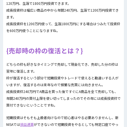
120万円、生涯で1800万円投資できます。
成長投資枠は幅広い商品の中から年間240万円、生涯で1200万円投資でき
ます。
成長投資枠を1200万円使って、生涯1800万円にする場合はつみたて投資枠
を600万円使うことになりますね。
売却時の枠の復活とは？
どちらの枠も好きなタイミングで売却して現金化でき、売却した分の枠は
翌年に復活します。
枠が復活するという部分で短期投資やトレードで使えると勘違いする人が
いますが、復活するのは来年なので頻繁な売買には向きません。
成長投資枠240万円でA商品を買った後ですぐにA商品を全て売却しても、
年間240万円の買付上限を使い切ってしまったのでその年には成長投資枠で
買付できないということですね。
短期投資はそもそも上級者向けなので初心者はやる必要ありませんし、新
NISAでは
損益通算
ができないので短期投資をやるとしても特定口座でやっ