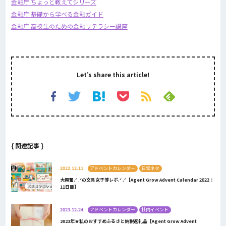
金融庁 ちょっと教えてシリーズ
金融庁 基礎から学べる金融ガイド
金融庁 高校生のための金融リテラシー講座
Let’s share this article!
{ 関連記事 }
2022.12.11
アドベントカレンダー
日常ネタ
大興奮.ᐟ .ᐟの文具女子博レポ.ᐟ .ᐟ【Agent Grow Advent Calendar 2022：
11日目】
2023.12.24
アドベントカレンダー
社内イベント
2023年★私のおすすめふるさと納税返礼品【Agent Grow Advent