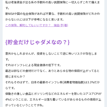
私は老後資金が出る系の手数料の高い民間保険に一切入らずこれで備えま
す。
新NISAや国の社会保険があれば不要な、手数料の高い民間保険がどれかわ
からない人には以下が参考になると思います。
この保険、解約してもいいですか？ 後田-亨(著)
貯金だけじゃダメなの？
意外かもしれませんが、投資をしないことで逆に怖いリスクが存在しま
す。
それはインフレによる現金価値の低下です。
最近は卵などの食材だけでなく、ありとあらゆる物の値段が上がってると
感じませんか？
それもそのはずで、日本の最新のインフレ率(消費者物価指数)は3.3%だか
らです。
値動きの激しい食品とガソリン代などのエネルギーを除いたコアコアCPIが
4%ということは、エネルギーは落ち着いているがあらゆるものの値段が上
がっているということですね。