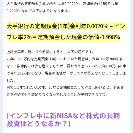
大手銀行の定期預金(1年)の金利は年0.0020％、定期預金(10年)でも年
0.2000％なので以下のようになります。
大手銀行の定期預金(1年)金利年0.0020％ – イン
フレ率2% = 定期預金した現金の価値-1.998%
上記を実際に起こりうる話にすると、以下の通りです。
去年に100万円を定期預金(1年)にいれていた場合は、今年100万2000円に
なって数字的には少し増えましたが、買おうと思っていた去年100万円の車
は今年102万円になり、現金の価値が下がって車が買えなくなってしまいま
した。
例では1年でしたが10年、20年と定期預金だけで貯金し続けると、老後資
金を貯めても全然足りなくなってしまうことが予想できますね。
インフレ中に新NISAなど株式の長期
投資はどうなるか？