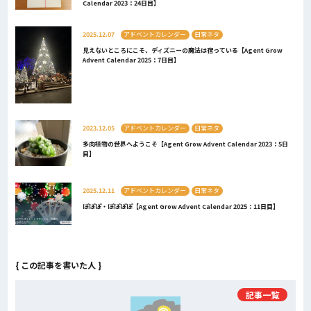
Calendar 2023：24日目】
2025.12.07
アドベントカレンダー
日常ネタ
見えないところにこそ、ディズニーの魔法は宿っている【Agent Grow
Advent Calendar 2025：7日目】
2023.12.05
アドベントカレンダー
日常ネタ
多肉植物の世界へようこそ【Agent Grow Advent Calendar 2023：5日
目】
2025.12.11
アドベントカレンダー
日常ネタ
ぽぽぽ・ぽぽぽぽ【Agent Grow Advent Calendar 2025：11日目】
{ この記事を書いた人 }
記事一覧