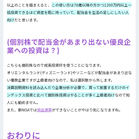
以上のことを踏まえると、
この使い方は70歳以降の方かつ1200万円以上一
括投資できるほど資産を既に持っていて、配当金を生活の足しにしたい人
向け
だと思います。
個別株で配当金があまり出ない優良企
業への投資は？
こちらも個別株なので成長投資枠を使うことになります。
オリエンタルランド(ディズニーランド)やソニーなどが配当金があまり出な
い優良企業ですが上級者向けなので、私は選択肢から外します。
決算説明資料を読み込んだり企業分析が必要で、買って放置するだけのイ
ンデックス投資と比べて個別株投資はやることが多く上級者向け
なので知
人にも勧めません。
また、新NISAでは
損益通算
ができないことがやはり気になりますね。
おわりに