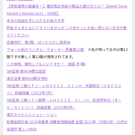
【資産運用の超基本！】確定拠出年金の商品の選び方とは？【Agent Grow
Advent Calendar 2022：4日目】
本当の自由を手に入れるお金の大学
貯金すらまともにできていませんが この先ずっとお金に困らない方法を教
えてください!
全面改訂 第3版 ほったらかし投資術
ウォール街のランダム・ウォーカー 原著第12版
※私が持ってるのは第12
版ですが新しく第13版が発売されてます。
この保険、解約してもいいですか？ 後田-亨(著)
SBI証券 新NISA積立設定
楽天証券 新NISA積立予約
SBI証券 三菱ＵＦＪ－ｅＭＡＸＩＳ Ｓｌｉｍ 米国株式（Ｓ＆Ｐ５０
０） 目論見書（2023年7月）
SBI証券 三菱ＵＦＪ国際－ｅＭＡＸＩＳ Ｓｌｉｍ 全世界株式（オー
ル・カントリー） 目論見書（2023年9月）
楽天かんたんシミュレーション
総務省統計局 2020年基準 消費者物価指数 全国 2023年（令和5年）10月分
金融庁 新しいNISA