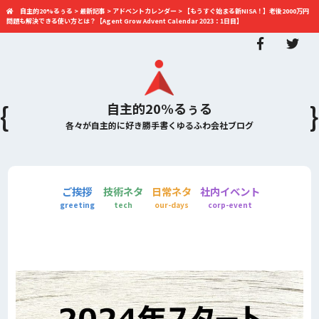
自主的20%るぅる
>
最新記事
>
アドベントカレンダー
>
【もうすぐ始まる新NISA！】老後2000万円
問題も解決できる使い方とは？【Agent Grow Advent Calendar 2023：1日目】
自主的20%るぅる
各々が自主的に好き勝手書くゆるふわ会社ブログ
ご挨拶
技術ネタ
日常ネタ
社内イベント
greeting
tech
our-days
corp-event