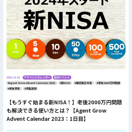
2023.12.01
アドベントカレンダー
社内イベント
#Agent Grow Advent Calendar 2023
#新NISA
#確定拠出年金
#老後2000万円問題
#老後資金
#資産運用
【もうすぐ始まる新NISA！】老後2000万円問題
も解決できる使い方とは？【Agent Grow
Advent Calendar 2023：1日目】