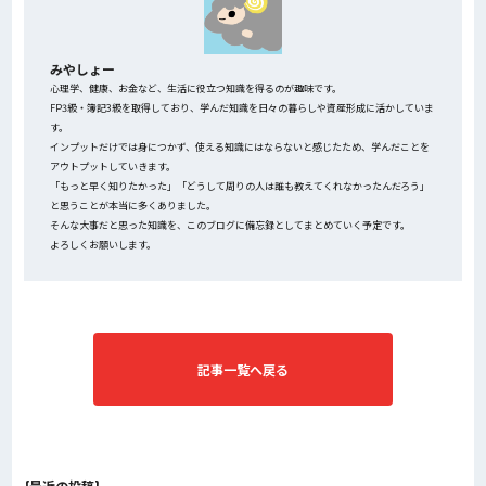
みやしょー
心理学、健康、お金など、生活に役立つ知識を得るのが趣味です。
FP3級・簿記3級を取得しており、学んだ知識を日々の暮らしや資産形成に活かしていま
す。
インプットだけでは身につかず、使える知識にはならないと感じたため、学んだことを
アウトプットしていきます。
「もっと早く知りたかった」「どうして周りの人は誰も教えてくれなかったんだろう」
と思うことが本当に多くありました。
そんな大事だと思った知識を、このブログに備忘録としてまとめていく予定です。
よろしくお願いします。
記事一覧へ戻る
{最近の投稿}