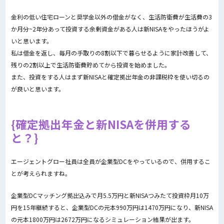
金利の低い住宅ローンと奨学金以外の借金がなく、生活防衛費が生活費の3
か月分~2年分あって投資する余剰資金がある人は新NISAをやったほうがよ
いと思います。
私は借金を返し、毎月の手取りの8割以下で暮らせるように家計改善して、
残りの2割以上で生活防衛費貯めてから投資を始めました。
また、投資をする人はまず新NISAと確定拠出年金の非課税枠を使い切るの
が良いと思います。
確定拠出年金と新NISAを併用する
と？
エージェントグロー社員は全員が企業型DCをやっているので、併用するこ
とが考えられますね。
企業型DCマッチング拠出込みで月5.5万円と新NISAつみたて投資枠月10万
円を15年継続すると、企業型DCの元本990万円は1470万円になり、新NISA
の元本1800万円は2672万円になるシミュレーション結果が出ます。