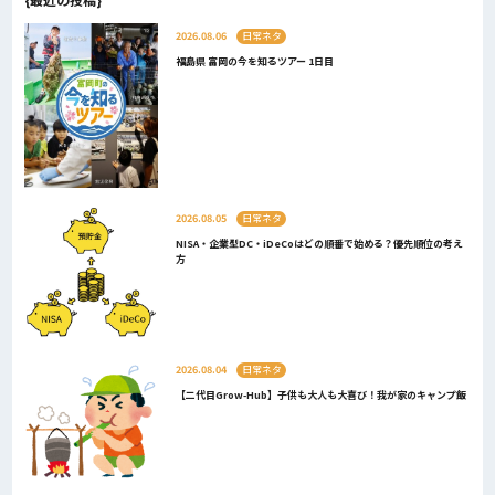
2026.08.06
日常ネタ
福島県 富岡の今を知るツアー 1日目
2026.08.05
日常ネタ
NISA・企業型DC・iDeCoはどの順番で始める？優先順位の考え
方
2026.08.04
日常ネタ
【二代目Grow-Hub】子供も大人も大喜び！我が家のキャンプ飯