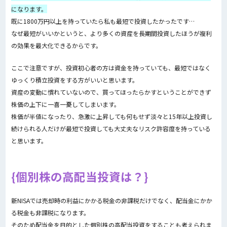
になります。
既に1800万円以上を持っていたら私も最短で投資したかったです…
なぜ最短がいいかというと、より多くの資産を長期間投資したほうが複利
の効果を最大化できるからです。
ここで注意ですが、投資初心者の方は資金を持っていても、最短ではなく
ゆっくり積立投資をする方がいいと思います。
資産の変動に慣れていないので、買ってほったらかすということができず
株価の上下に一喜一憂してしまいます。
株価が半値になったり、急激に上昇しても何もせず淡々と15年以上投資し
続けられる人だけが最短で投資しても大丈夫なリスク許容度を持っている
と思います。
個別株の高配当投資は？
新NISAでは売却時の利益にかかる税金の非課税だけでなく、配当金にかか
る税金も非課税になります。
そのため配当金を目的とした個別株の高配当投資をすることも考えられま