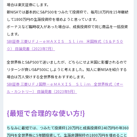
場合は楽天証券にします。
新NISAでは基本的にS&P500をつみたて投資枠で、毎月10万円を15年継続
して1800万円の生涯投資枠を埋めようと思っています。
ボーナスなど臨時収入があった場合は、成長投資枠で同じ商品を一括投資
します。
SBI証券 三菱ＵＦＪ－ｅＭＡＸＩＳ Ｓｌｉｍ 米国株式（Ｓ＆Ｐ５０
０） 目論見書（2023年7月）
全世界株とS&P500で迷いましたが、どちらにせよ米国に影響されるので
リターンが良いS&P500にしようと考えました。知人に新NISAを紹介する
場合は万人受けする全世界株をおすすめします。
SBI証券 三菱ＵＦＪ国際－ｅＭＡＸＩＳ Ｓｌｉｍ 全世界株式（オー
ル・カントリー） 目論見書（2023年9月）
最短で合理的な使い方!
ちなみに最短では、つみたて投資枠120万円と成長投資枠240万円の年360
万円を全世界株に5年間投資して、生涯非課税枠の1800万円を埋めること