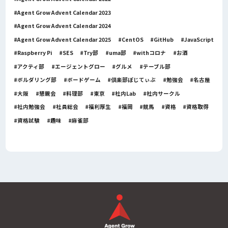
Agent Grow Advent Calendar 2023
Agent Grow Advent Calendar 2024
Agent Grow Advent Calendar 2025
CentOS
GitHub
JavaScript
Raspberry Pi
SES
Try部
uma部
withコロナ
お酒
アクティ部
エージェントグロー
グルメ
テーブル部
ボルダリング部
ボードゲーム
倶楽部ぽじてぃぶ
勉強会
名古屋
大阪
懇親会
料理部
東京
社内Lab
社内サークル
社内勉強会
社員総会
福利厚生
福岡
競馬
資格
資格取得
資格試験
趣味
麻雀部