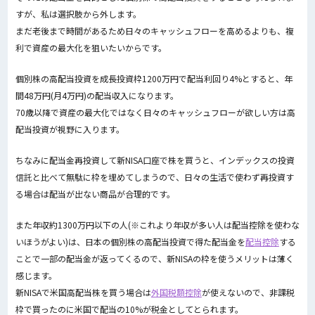
すが、私は選択肢から外します。
まだ老後まで時間があるため日々のキャッシュフローを高めるよりも、複
利で資産の最大化を狙いたいからです。
個別株の高配当投資を成長投資枠1200万円で配当利回り4%とすると、年
間48万円(月4万円)の配当収入になります。
70歳以降で資産の最大化ではなく日々のキャッシュフローが欲しい方は高
配当投資が視野に入ります。
ちなみに配当金再投資して新NISA口座で株を買うと、インデックスの投資
信託と比べて無駄に枠を埋めてしまうので、日々の生活で使わず再投資す
る場合は配当が出ない商品が合理的です。
また年収約1300万円以下の人(※これより年収が多い人は配当控除を使わな
いほうがよい)は、日本の個別株の高配当投資で得た配当金を
配当控除
する
ことで一部の配当金が返ってくるので、新NISAの枠を使うメリットは薄く
感じます。
新NISAで米国高配当株を買う場合は
外国税額控除
が使えないので、非課税
枠で買ったのに米国で配当の10%が税金としてとられます。