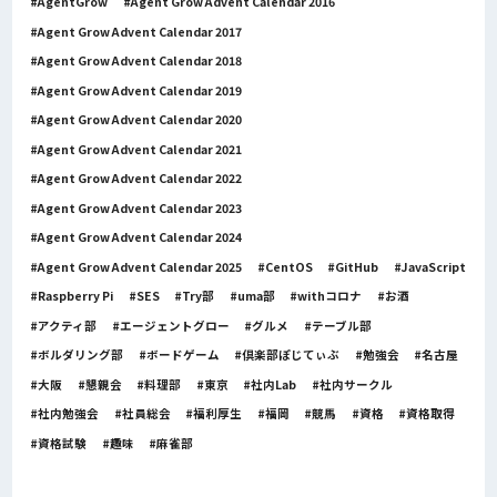
AgentGrow
Agent Grow Advent Calendar 2016
Agent Grow Advent Calendar 2017
Agent Grow Advent Calendar 2018
Agent Grow Advent Calendar 2019
Agent Grow Advent Calendar 2020
Agent Grow Advent Calendar 2021
Agent Grow Advent Calendar 2022
Agent Grow Advent Calendar 2023
Agent Grow Advent Calendar 2024
Agent Grow Advent Calendar 2025
CentOS
GitHub
JavaScript
Raspberry Pi
SES
Try部
uma部
withコロナ
お酒
アクティ部
エージェントグロー
グルメ
テーブル部
ボルダリング部
ボードゲーム
倶楽部ぽじてぃぶ
勉強会
名古屋
大阪
懇親会
料理部
東京
社内Lab
社内サークル
社内勉強会
社員総会
福利厚生
福岡
競馬
資格
資格取得
資格試験
趣味
麻雀部