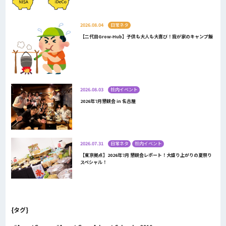
2026.08.04
日常ネタ
【二代目Grow-Hub】子供も大人も大喜び！我が家のキャンプ飯
2026.08.03
社内イベント
2026年7月懇親会 in 名古屋
2026.07.31
日常ネタ
社内イベント
【東京拠点】2026年7月 懇親会レポート！大盛り上がりの夏祭り
スペシャル！
{タグ}