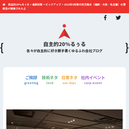
自主的20%るぅる
>
最新記事
>
ピックアップ
>
2023年9月度の地方拠点（福岡・大阪・名古屋）の懇
親会が開催されたよ
自主的20%るぅる
各々が自主的に好き勝手書くゆるふわ会社ブログ
ご挨拶
技術ネタ
日常ネタ
社内イベント
greeting
tech
our-days
corp-event