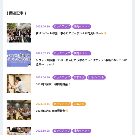
{ 関連記事 }
2025.04.10
ピックアップ
社内イベント
新メンバーも参加！春のビアガーデン＆お花見レポート
2025.02.25
ピックアップ
社内イベント
リファラル採用ってぶっちゃけどうなの？ ～“リファラル採用”のリアルに
迫る～ part4
2025.06.30
ピックアップ
日常ネタ
社内イベント
2025年6月度 福岡懇親会！
2024.08.15
ピックアップ
日常ネタ
2024年7月の大阪懇親会
2023.10.25
ピックアップ
社内イベント