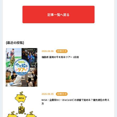
記事一覧へ戻る
{最近の投稿}
2026.08.06
日常ネタ
福島県 富岡の今を知るツアー 1日目
2026.08.05
日常ネタ
NISA・企業型DC・iDeCoはどの順番で始める？優先順位の考え
方