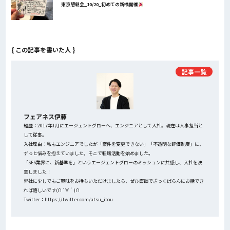
東京懇親会_10/20_初めての新橋開催
{ この記事を書いた人 }
記事一覧
フェアネス伊藤
経歴：2017年1月にエージェントグローへ、エンジニアとして入社。現在は人事担当と
して従事。
入社理由：私もエンジニアでしたが「案件を変更できない」「不透明な評価制度」に、
ずっと悩みを抱えていました。そこで転職活動を始めました。
「SES業界に、新基準を」というエージェントグローのミッションに共感し、入社を決
意しました！
弊社に少しでもご興味をお持ちいただけましたら、ぜひ面談でざっくばらんにお話でき
れば嬉しいです(∩´∀｀)∩
Twitter：https://twitter.com/atsu_itou