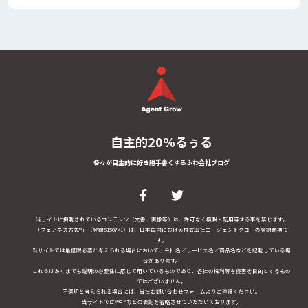
自主的20%るぅる
各々が自主的に好き勝手書くゆるふわ会社ブログ
当サイトに掲載されているコンテンツ（文書、画像等）は、許可なく複製・転用等する事を禁じます。
「フェアネス方式®」（登録6150741）は、日本国内における株式会社エージェントグローの登録商標で
す。
当サイトでは最低限必要と考えられる場合において、会社名／サービス名／商品名などを記載している場
合があります。
これらはあくまでも説明の必要性に応じて用いているものであり、各社の権利等を侵害を目的とするもの
ではございません。
不適切と考えられる場合には、当社お問い合わせフォームよりご連絡ください。
当サイトでは®や™などの表記を省略させていただいております。