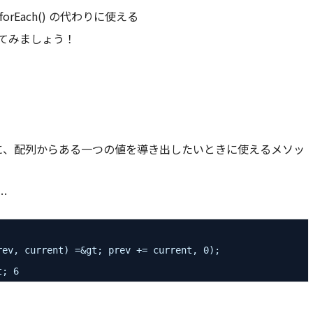
, forEach() の代わりに使える
てみましょう！
ように、配列からある一つの値を導き出したいときに使えるメソッ
…
rev, current) =&gt; prev += current, 0);
t; 6