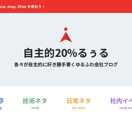
ce, map, filter を使おう！
自主的20%るぅる
各々が自主的に好き勝手書くゆるふわ会社ブログ
拶
技術ネタ
日常ネタ
社内イ
g
tech
our-days
corp-ev