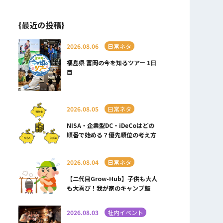
{最近の投稿}
2026.08.06
日常ネタ
福島県 富岡の今を知るツアー 1日
目
2026.08.05
日常ネタ
NISA・企業型DC・iDeCoはどの
順番で始める？優先順位の考え方
2026.08.04
日常ネタ
【二代目Grow-Hub】子供も大人
も大喜び！我が家のキャンプ飯
2026.08.03
社内イベント