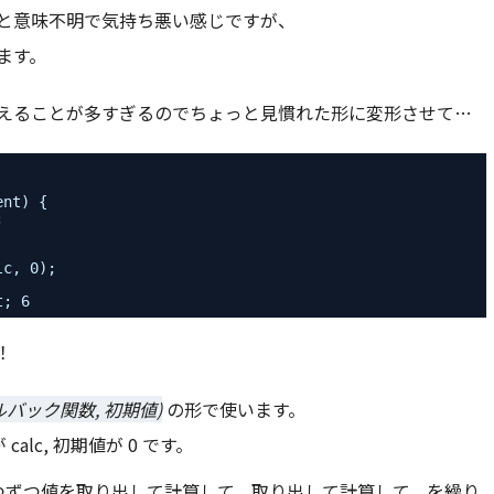
と意味不明で気持ち悪い感じですが、
ます。
えることが多すぎるのでちょっと見慣れた形に変形させて…
ent) {
;
lc, 0);
t; 6
！
ールバック関数, 初期値)
の形で使います。
lc, 初期値が 0 です。
ら一つずつ値を取り出して計算して、取り出して計算して、を繰り