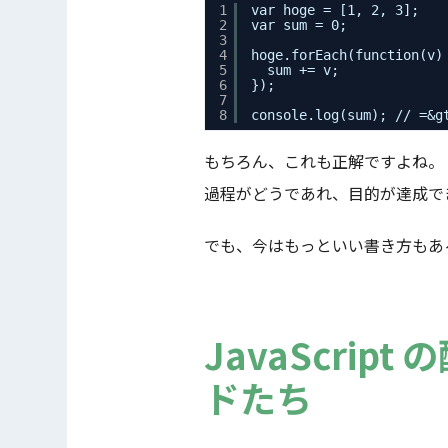
1
var hoge = [1, 2, 3];
2
var sum = 0;
3
4
hoge.forEach(function(v)
5
sum += v;
6
});
7
8
console.log(sum); // =&g
もちろん、これも正解ですよね。
過程がどうであれ、目的が達成で
でも、今はもっといい書き方もあ
JavaScri
ドたち