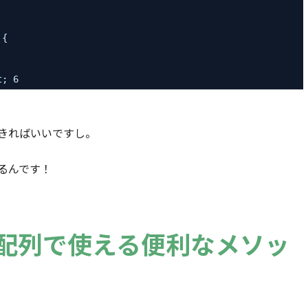
 {
t; 6
きればいいですし。
るんです！
pt の配列で使える便利なメソッ