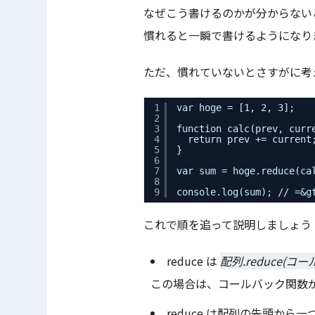
なぜこう書けるのかが分からない
慣れると一瞬で書けるようになり
ただ、慣れていないとさすがに考
1
var hoge = [1, 2, 3];
2
3
function calc(prev, curr
4
return prev += current
5
}
6
7
var sum = hoge.reduce(ca
8
9
console.log(sum); // =&g
これで順を追って説明しましょう
reduce は
配列.reduce(コ
この場合は、コールバック関数が ca
reduce は配列の先頭か