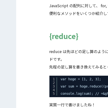
JavaScript の配列に対して、 for
便利なメソッドをいくつか紹介し
reduce
reduce は先ほどの足し算の
ドです。
先程の足し算を書き換えてみると
1
var hoge = [1, 2, 3];
2
3
var sum = hoge.reduce((p
4
5
console.log(sum); // =&g
実質一行で書けましたね！