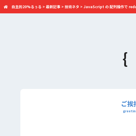
自主的20%るぅる
>
最新記事
>
技術ネタ
>
JavaScript の 配列操作で redu
ご挨
greetin