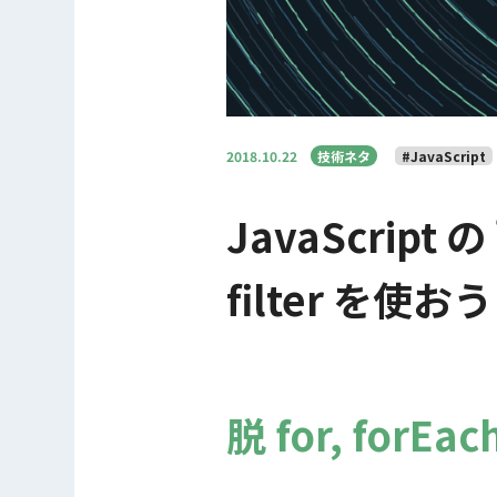
2018.10.22
技術ネタ
#JavaScript
JavaScript 
filter を使お
脱 for, forEac