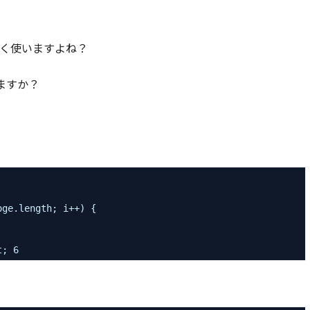
、よく使いますよね？
ますか？
oge.length; i++) {
t; 6