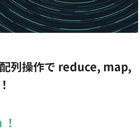
の 配列操作で reduce, map,
う！
h ！