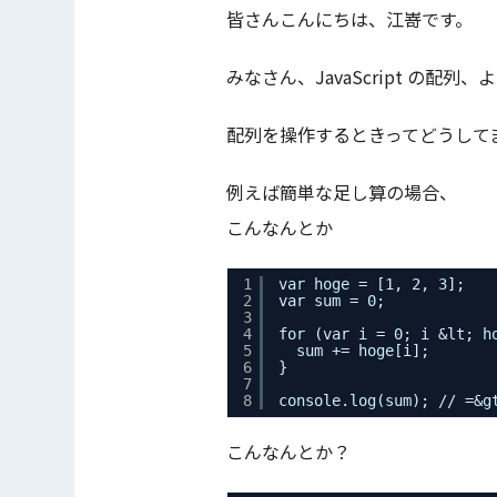
皆さんこんにちは、江嵜です。
みなさん、JavaScript の配列
配列を操作するときってどうして
例えば簡単な足し算の場合、
こんなんとか
1
var hoge = [1, 2, 3];
2
var sum = 0;
3
4
for (var i = 0; i &lt; h
5
sum += hoge[i];
6
}
7
8
console.log(sum); // =&g
こんなんとか？