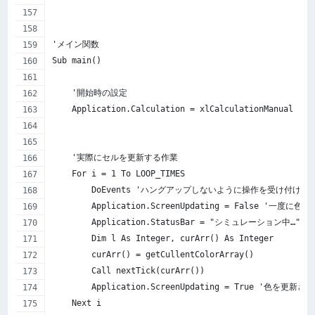
'メイン関数
Sub main()
    '開始時の設定
    Application.Calculation = xlCalculationManual
    '実際にセルを更新する作業
    For i = 1 To LOOP_TIMES
        DoEvents 'ハングアップしないように操作を受け付ける
        Application.ScreenUpdating = False 
        Application.StatusBar = "シミュレーション中…" & i
        Dim l As Integer, curArr() As Integer
        curArr() = getCullentColorArray()
        Call nextTick(curArr())
        Application.ScreenUpdating = True '色
    Next i