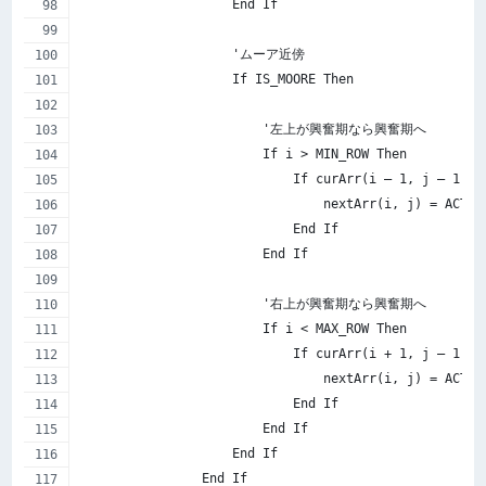
                    End If
                    'ムーア近傍
                    If IS_MOORE Then
                        '左上が興奮期なら興奮期へ
                        If i > MIN_ROW Then
                            If curArr(i – 1, j – 1) =
                                nextArr(i, j) = ACTIV
                            End If
                        End If
                        '右上が興奮期なら興奮期へ
                        If i < MAX_ROW Then
                            If curArr(i + 1, j – 1) =
                                nextArr(i, j) = ACTIV
                            End If
                        End If
                    End If
                End If