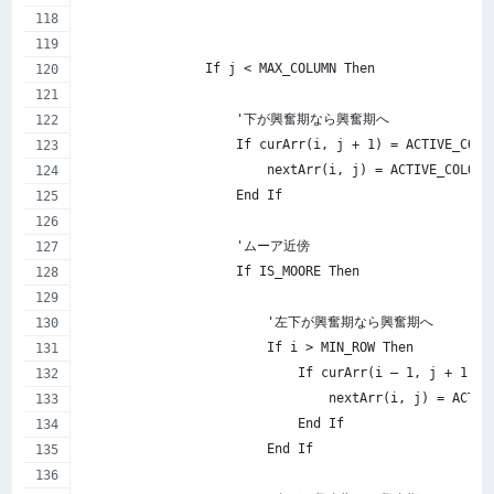
                If j < MAX_COLUMN Then
                    '下が興奮期なら興奮期へ
                    If curArr(i, j + 1) = ACTIVE_COLO
                        nextArr(i, j) = ACTIVE_COLOR
                    End If
                    'ムーア近傍
                    If IS_MOORE Then
                        '左下が興奮期なら興奮期へ
                        If i > MIN_ROW Then
                            If curArr(i – 1, j + 1) =
                                nextArr(i, j) = ACTIV
                            End If
                        End If