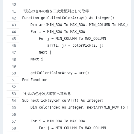
'現在のセルの色を二次元配列として取得
Function getCullentColorArray() As Integer()
    Dim arr(MIN_ROW To MAX_ROW, MIN_COLUMN To MAX_COL
    For i = MIN_ROW To MAX_ROW
        For j = MIN_COLUMN To MAX_COLUMN
            arr(i, j) = colorPick(i, j)
        Next j
    Next i
    getCullentColorArray = arr()
End Function
'セルの色を次の時間へ進める
Sub nextTick(ByRef curArr() As Integer)
    Dim colorIndex As Integer, nextArr(MIN_ROW To MAX
    For i = MIN_ROW To MAX_ROW
        For j = MIN_COLUMN To MAX_COLUMN