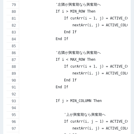
                '左隣が興奮期なら興奮期へ
                If i > MIN_ROW Then
                    If curArr(i – 1, j) = ACTIVE_COLO
                        nextArr(i, j) = ACTIVE_COLOR
                    End If
                End If
                '右隣が興奮期なら興奮期へ
                If i < MAX_ROW Then
                    If curArr(i + 1, j) = ACTIVE_COLO
                        nextArr(i, j) = ACTIVE_COLOR
                    End If
                End If
                If j > MIN_COLUMN Then
                    '上が興奮期なら興奮期へ
                    If curArr(i, j – 1) = ACTIVE_COLO
                        nextArr(i, j) = ACTIVE_COLOR