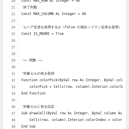
Const MAX_ROW As Integer = 40
'終了列数
Const MAX_COLUMN As Integer = 40
'ムーア近傍を使用するか（False の場合ノイマン近傍を使用）
Const IS_MOORE = True
'—– 関数 —–
'対象セルの色を取得
Function colorPick(ByVal row As Integer, ByVal column
    colorPick = Cells(row, column).Interior.colorInde
End Function
'対象セルに色を設定
Sub drawCell(ByVal row As Integer, ByVal column As In
    Cells(row, column).Interior.colorIndex = color
End Sub