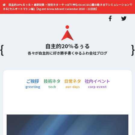
自主的20%るぅる
>
最新記事
>
技術ネタ
>
やっぱり神な Excel は心臓の動きまでシミュレーションで
きる(セルオートマトン編)【Agent Grow Advent Calendar 2018：21日目】
自主的20%るぅる
各々が自主的に好き勝手書くゆるふわ会社ブログ
ご挨拶
技術ネタ
日常ネタ
社内イベント
greeting
tech
our-days
corp-event