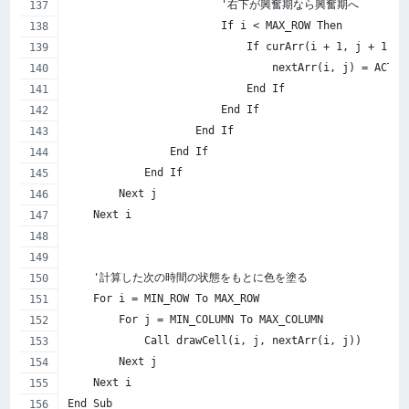
                        '右下が興奮期なら興奮期へ
                        If i < MAX_ROW Then
                            If curArr(i + 1, j + 1) =
                                nextArr(i, j) = ACTIV
                            End If
                        End If
                    End If
                End If
            End If
        Next j
    Next i
    '計算した次の時間の状態をもとに色を塗る
    For i = MIN_ROW To MAX_ROW
        For j = MIN_COLUMN To MAX_COLUMN
            Call drawCell(i, j, nextArr(i, j))
        Next j
    Next i
End Sub