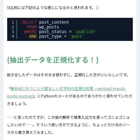
SQL的には下記のような感じになるかと思われます。
1)
1
SELECT
post_content
2
FROM
wp_posts
3
WHERE
post_status = 
'publish'
4
AND
post_type = 
'post'
抽出データを正規化する！
抜き出したデータはそのまま使わずに、正規化した方がいいらしいです。
「
解析前に行うことが望ましい文字列の正規化処理 – neologd/mecab-
ipadic-neologd
」にPythonのコードがあるのでありがたく使わせていただ
きましょう。
……と思ったのですが、この後の解析で標準入出力を使ってゴニョゴニョ
したいので……。そういう使い方ができるように、ちょっとだけ元のソー
スから書き換えてみました。