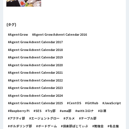
{タグ}
AgentGrow
Agent Grow Advent Calendar 2016
Agent Grow Advent Calendar 2017
Agent Grow Advent Calendar 2018
Agent Grow Advent Calendar 2019
Agent Grow Advent Calendar 2020
Agent Grow Advent Calendar 2021
Agent Grow Advent Calendar 2022
Agent Grow Advent Calendar 2023
Agent Grow Advent Calendar 2024
Agent Grow Advent Calendar 2025
CentOS
GitHub
JavaScript
Raspberry Pi
SES
Try部
uma部
withコロナ
お酒
アクティ部
エージェントグロー
グルメ
テーブル部
ボルダリング部
ボードゲーム
倶楽部ぽじてぃぶ
勉強会
名古屋