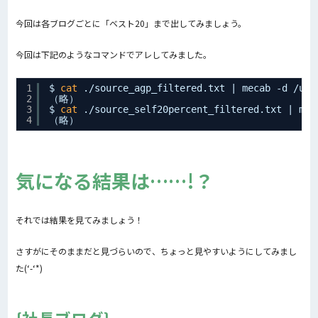
今回は各ブログごとに「ベスト20」まで出してみましょう。
今回は下記のようなコマンドでアレしてみました。
1
$ 
cat
.
/source_agp_filtered
.txt | mecab -d 
/usr
2
（略）
3
$ 
cat
.
/source_self20percent_filtered
.txt | mec
4
（略）
気になる結果は……!？
それでは結果を見てみましょう！
さすがにそのままだと見づらいので、ちょっと見やすいようにしてみまし
た(‘-‘*)