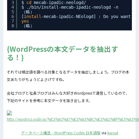
3
$ 
cd
mecab-ipadic-neologd/
4
$ .
/bin/install-mecab-ipadic-neologd
-n
5
（略）
6
[
install
-mecab-ipadic-NEologd] : Do you want to
7
yes
8
（略）
WordPressの本文データを抽出す
る！
それでは頻出語を調べる対象となるデータを抽出しましょう。ブログの本
文あたりがちょうどよさげですね。
会社ブログと社長ブログはみんな大好きWordpressで運営しているので、
下記のサイトを参考に本文データを抜き出します。
データベース構造 – WordPress Codex 日本語版
via
kwout