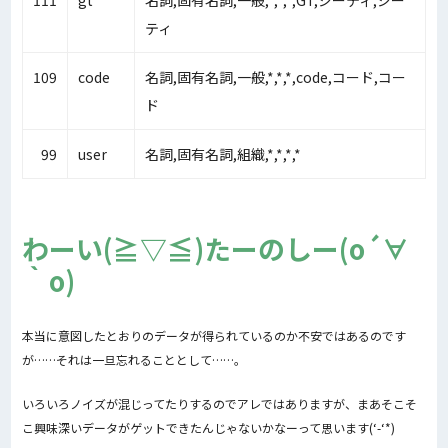
111
gt
名詞,固有名詞,一般,*,*,*,GT,ジーティ,ジー
ティ
109
code
名詞,固有名詞,一般,*,*,*,code,コード,コー
ド
99
user
名詞,固有名詞,組織,*,*,*,*
わーい(≧▽≦)たーのしー(o´∀
｀o)
本当に意図したとおりのデータが得られているのか不安ではあるのです
が……それは一旦忘れることとして……。
いろいろノイズが混じってたりするのでアレではありますが、まあそこそ
こ興味深いデータがゲットできたんじゃないかなーって思います(‘-‘*)