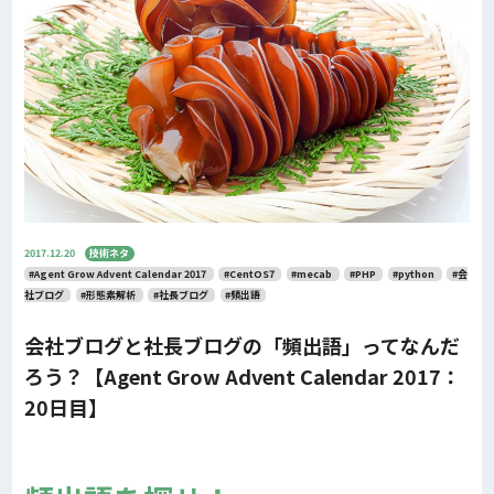
2017.12.20
技術ネタ
#Agent Grow Advent Calendar 2017
#CentOS7
#mecab
#PHP
#python
#会
社ブログ
#形態素解析
#社長ブログ
#頻出語
会社ブログと社長ブログの「頻出語」ってなんだ
ろう？【Agent Grow Advent Calendar 2017：
20日目】