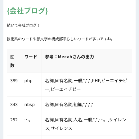
会社ブログ
続いて会社ブログ！
技術系のワードや顔文字の構成部品らしいワードが多いですね。
回
ワード
参考：Mecabさんの出力
数
389
php
名詞,固有名詞,一般,*,*,*,PHP,ピーエイチピ
ー,ピーエイチピー
343
nbsp
名詞,固有名詞,組織,*,*,*,*
252
…。
名詞,固有名詞,人名,一般,*,*,…。,サイレン
ス,サイレンス