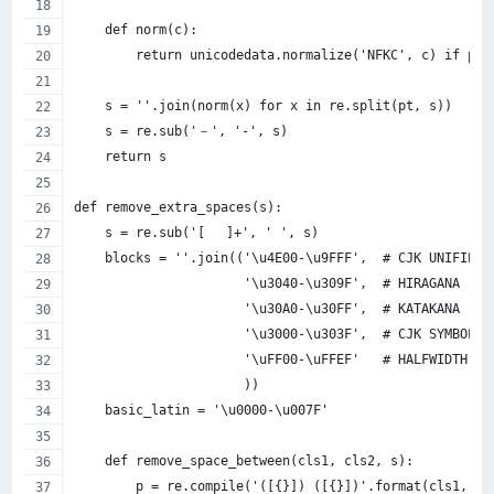
    def norm(c):
        return unicodedata.normalize('NFKC', c) if pt.
    s = ''.join(norm(x) for x in re.split(pt, s))
    s = re.sub('－', '-', s)
    return s
def remove_extra_spaces(s):
    s = re.sub('[ 　]+', ' ', s)
    blocks = ''.join(('\u4E00-\u9FFF',  # CJK UNIFIED 
                      '\u3040-\u309F',  # HIRAGANA
                      '\u30A0-\u30FF',  # KATAKANA
                      '\u3000-\u303F',  # CJK SYMBOLS 
                      '\uFF00-\uFFEF'   # HALFWIDTH AN
                      ))
    basic_latin = '\u0000-\u007F'
    def remove_space_between(cls1, cls2, s):
        p = re.compile('([{}]) ([{}])'.format(cls1, cl