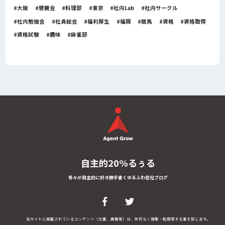
大阪
懇親会
料理部
東京
社内Lab
社内サークル
社内勉強会
社員総会
福利厚生
福岡
競馬
資格
資格取得
資格試験
趣味
麻雀部
自主的20%るぅる
各々が自主的に好き勝手書くゆるふわ会社ブログ
当サイトに掲載されているコンテンツ（文書、画像等）は、許可なく複製・転用等する事を禁じます。