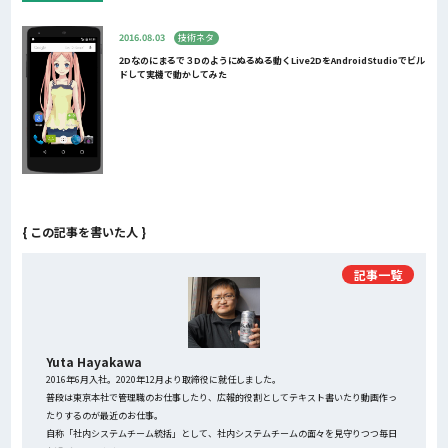
2016.08.03
技術ネタ
2Dなのにまるで３Dのようにぬるぬる動くLive2DをAndroidStudioでビル
ドして実機で動かしてみた
{ この記事を書いた人 }
記事一覧
Yuta Hayakawa
2016年6月入社。2020年12月より取締役に就任しました。
普段は東京本社で管理職のお仕事したり、広報的役割としてテキスト書いたり動画作っ
たりするのが最近のお仕事。
自称「社内システムチーム統括」として、社内システムチームの面々を見守りつつ毎日