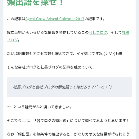
頻出語を探せ！
この記事は
Agent Grow Advent Calendar 2017
の記事です。
設立当初からいろいろな情報を発信しているこの
会社ブログ
、そして
社長
ブログ
。
だいぶ記事数もアクセス数も増えてきて、イイ感じですΣd(ゝ∀･)ﾈｯ!!!
そんな会社ブログと社長ブログの記事を眺めていて、
社長ブログと会社ブログの頻出語って何だろう？(´・ω・`)
……という疑問がふと湧いてきました。
そこで今回は、「各ブログの頻出後」について調べてみようと思います！
なお「頻出語」を無条件で抽出すると、かなりカオスな結果が得られそう