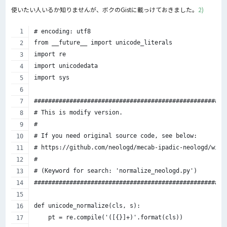
使いたい人いるか知りませんが、ボクのGistに載っけておきました。
2)
# encoding: utf8
from __future__ import unicode_literals
import re
import unicodedata
import sys
######################################################
# This is modify version.
#
# If you need original source code, see below:
# https://github.com/neologd/mecab-ipadic-neologd/wiki
#
# (Keyword for search: 'normalize_neologd.py')
######################################################
def unicode_normalize(cls, s):
    pt = re.compile('([{}]+)'.format(cls))