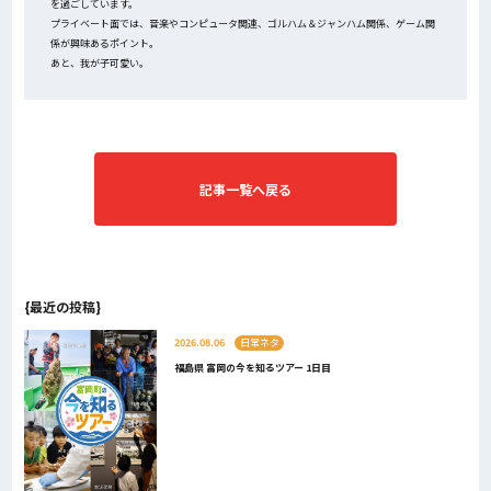
を過ごしています。
プライベート面では、音楽やコンピュータ関連、ゴルハム＆ジャンハム関係、ゲーム関
係が興味あるポイント。
あと、我が子可愛い。
記事一覧へ戻る
{最近の投稿}
2026.08.06
日常ネタ
福島県 富岡の今を知るツアー 1日目