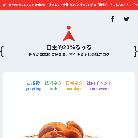
自主的20%るぅる
>
最新記事
>
技術ネタ
>
会社ブログと社長ブログの「頻出語」ってなんだろう？【Agent Gro
自主的20%るぅる
各々が自主的に好き勝手書くゆるふわ会社ブログ
ご挨拶
技術ネタ
日常ネタ
社内イベント
greeting
tech
our-days
corp-event