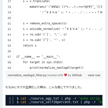
    s = s.translate(
        maketrans('!"#$%&\'()*+,-./:;<=>?@[¥]^_`{|}~｡､･
              '！”＃＄％＆’（）＊＋，－．／：；＜＝＞？＠
    s = remove_extra_spaces(s)
    s = unicode_normalize('！”＃＄％＆’（）＊＋，－．
    s = re.sub('[’]', '\'', s)
    s = re.sub('[”]', '"', s)
    return s
if __name__ == "__main__":
    for target in sys.stdin:
        print(normalize_neologd(target))
normalize_neologd_filter.py
hosted with
by
GitHub
view raw
ちなみにボクが正規化した時は、こんな感じでやりました。
1
$ 
cat
.
/source_agp
.txt | php -r 
'echo strip_tag
2
$ 
cat
.
/source_self20percent
.txt | php -r 
'echo