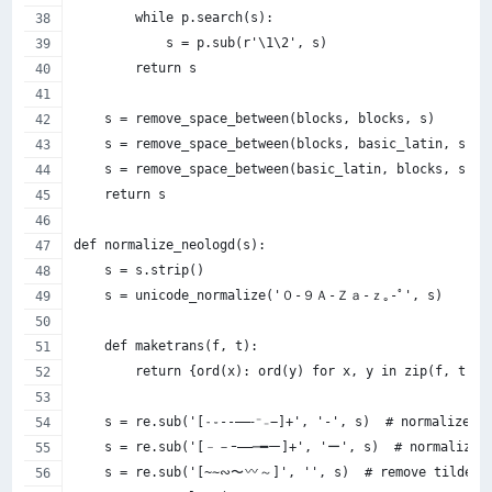
        while p.search(s):
            s = p.sub(r'\1\2', s)
        return s
    s = remove_space_between(blocks, blocks, s)
    s = remove_space_between(blocks, basic_latin, s)
    s = remove_space_between(basic_latin, blocks, s)
    return s
def normalize_neologd(s):
    s = s.strip()
    s = unicode_normalize('０-９Ａ-Ｚａ-ｚ｡-ﾟ', s)
    def maketrans(f, t):
        return {ord(x): ord(y) for x, y in zip(f, t)}
    s = re.sub('[˗֊‐‑‒–⁃⁻₋−]+', '-', s)  # normalize h
    s = re.sub('[﹣－ｰ—―─━ー]+', 'ー', s)  # normalize c
    s = re.sub('[~∼∾〜
～]', '', s)  # remove tildes