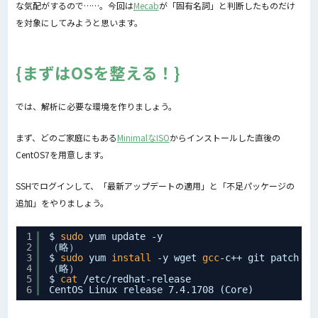
な気配がするので……。今回は
Mecab
が「固有名詞」と判断したものだけ
を対象にしてみようと思います。
まずはOSを整える！
では、解析に必要な環境を作りましょう。
まず、どのご家庭にもある
MinimalなISO
からインストールした直後の
CentOS7を用意します。
SSHでログインして、「最新アップデートの適用」と「不足パッケージの
追加」をやりましょう。
1
$ 
sudo
yum update -y
2
（略）
3
$ 
sudo
yum 
install
-y wget 
gcc
-c++ git patch ph
4
（略）
5
$ 
cat
/etc/redhat-release
6
CentOS Linux release 7.4.1708 (Core)