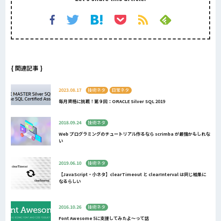
{ 関連記事 }
2023.08.17
技術ネタ
日常ネタ
毎月資格に挑戦！第９回：ORACLE Silver SQL 2019
2018.09.24
技術ネタ
Web プログラミングのチュートリアル作るなら scrimba が最強かもしれな
い
2019.06.10
技術ネタ
【JavaScript・小ネタ】clearTimeout と clearInterval は同じ結果に
なるらしい
2016.10.26
技術ネタ
Font Awesome 5に支援してみたよ〜って話