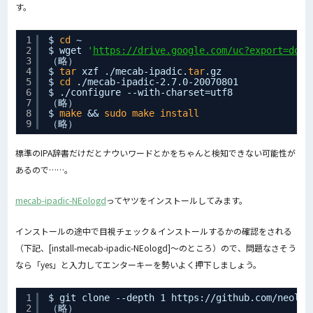
す。
1
$ 
cd
~
2
$ wget 
'
https://drive.google.com/uc?export=down
3
（略）
4
$ 
tar
xzf .
/mecab-ipadic
.
tar
.gz
5
$ 
cd
.
/mecab-ipadic-2
.7.0-20070801
6
$ .
/configure
--with-charset=utf8
7
（略）
8
$ 
make
&& 
sudo
make
install
9
（略）
標準のIPA辞書だけだとナウいワードとかをちゃんと検知できない可能性が
あるので……。
mecab-ipadic-NEologd
ってヤツをインストールしてみます。
インストールの途中で目視チェック＆インストールするかの確認をされる
（下記、[install-mecab-ipadic-NEologd]〜のところ）ので、問題なさそう
なら「yes」と入力してエンターキーを勢いよく押下しましょう。
1
$ git clone --depth 1 https:
//github
.com
/neolog
2
（略）