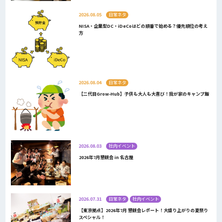
2026.08.05
日常ネタ
NISA・企業型DC・iDeCoはどの順番で始める？優先順位の考え
方
2026.08.04
日常ネタ
【二代目Grow-Hub】子供も大人も大喜び！我が家のキャンプ飯
2026.08.03
社内イベント
2026年7月懇親会 in 名古屋
2026.07.31
日常ネタ
社内イベント
【東京拠点】2026年7月 懇親会レポート！大盛り上がりの夏祭り
スペシャル！