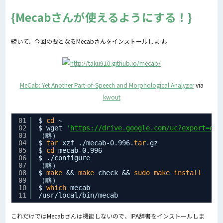
Mecabさんが使えるようにする！
続いて、今回の要となるMecabさんをインストールします。
MeCab: Yet Another Part-of-Speech and Morphological Analyzer
via
kwout
01
$ 
cd
~
02
$ wget 
'
https://drive.google.com/uc?export=dow
03
（略）
04
$ 
tar
xzf .
/mecab-0
.996.
tar
.gz
05
$ 
cd
mecab-0.996
06
$ .
/configure
07
（略）
08
$ 
make
&& 
make
check && 
sudo
make
install
09
（略）
10
$ 
which
mecab
11
/usr/local/bin/mecab
これだけではMecabさんは機能しないので、IPA辞書をインストールしま