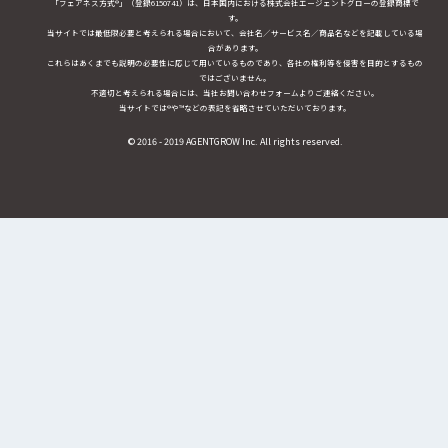
「フェアネス方式®」（登録6150741）は、日本国内における株式会社エージェントグローの登録商標で
す。
当サイトでは最低限必要と考えられる場合において、会社名／サービス名／商品名などを記載している場
合があります。
これらはあくまでも説明の必要性に応じて用いているものであり、各社の権利等を侵害を目的とするもの
ではございません。
不適切と考えられる場合には、当社お問い合わせフォームよりご連絡ください。
当サイトでは®や™などの表記を省略させていただいております。
© 2016 - 2019 AGENTGROW Inc. All rights reserved.