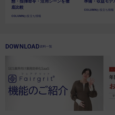
態・指揮命令・活用シーンを徹
準備・収益モデ
底比較
COLUMN
お役立ち情報
COLUMN
お役立ち情報
DOWNLOAD
資料一覧