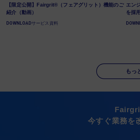
゙
【限定公開】Fairgrit®（フェアグリット）機能のご
エンジ
紹介（動画）
を採
DOWNLOAD
サービス資料
DOWN
もっ
Fairg
今すぐ業務を