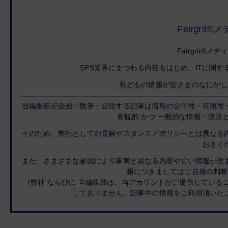
Fairgrit
Fairgrit®
SES業界にまつわる内容をはじめ、ITに関
私どもの情報が皆さまのなにがし
当編集部が企画・執筆・公開する記事は情報の公平性・有用性
客観的 かつ 一般的な情報・状況
そのため、弊社としての見解やスタンス／ポリシーとは異なる
おきく
また、さまざまな要因により事実と異なる内容や古い情報が含
報につきましてはご自身の判断
（弊社 ならびに 当編集部は、当アカウントがご提供している
しておりません。記事中の情報をご利用頂いた