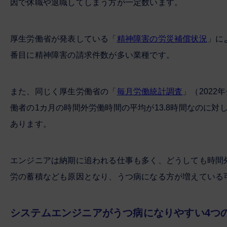
因で休職や退職してしまう方が一定数います。
厚生労働省が発表している「
精神障害の労災補償状況
」に
番目に精神障害の請求件数が多い業種です。
また、同じく厚生労働省の「
毎月労働統計調査
」（202
働者の1カ月の時間外労働時間の平均が13.8時間なのに対
あります。
エンジニアは納期に追われる仕事も多く、どうしても時間
労の蓄積なども原因となり、うつ病になる方が増えている
システムエンジニアがうつ病になりやすい4つ