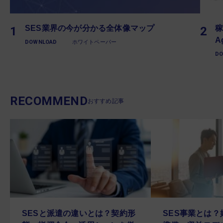
SES業界の今が分かる全体像マップ
稼
A
DOWNLOAD
ホワイトペーパー
D
RECOMMEND
おすすめ記事
SESと派遣の違いとは？契約形
SES事業とは