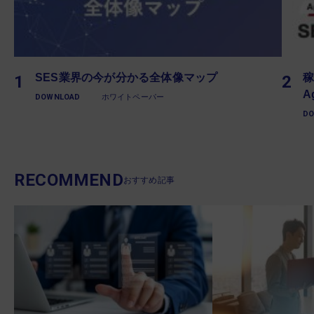
SES業界の今が分かる全体像マップ
稼
A
DOWNLOAD
ホワイトペーパー
D
RECOMMEND
おすすめ記事