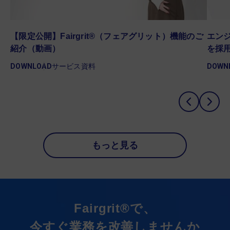
゙
【限定公開】Fairgrit®（フェアグリット）機能のご
エンジ
紹介（動画）
を採
DOWNLOAD
サービス資料
DOWN
もっと見る
Fairgrit®で、
今すぐ業務を改善しませんか