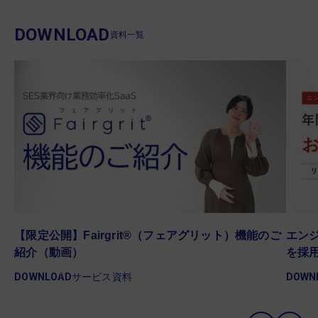
DOWNLOAD
資料一覧
゙
【限定公開】Fairgrit®（フェアグリット）機能のご
エンジ
紹介（動画）
を採
DOWNLOAD
サービス資料
DOWN