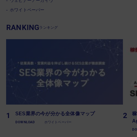
ウェビナーアーカイヴ
ホワイトペーパー
RANKING
ランキング
SES業界の今が分かる全体像マップ
稼
A
DOWNLOAD
ホワイトペーパー
D