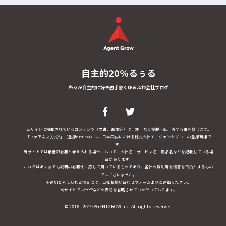
自主的20%るぅる
各々が自主的に好き勝手書くゆるふわ会社ブログ
当サイトに掲載されているコンテンツ（文書、画像等）は、許可なく複製・転用等する事を禁じます。
「フェアネス方式®」（登録6150741）は、日本国内における株式会社エージェントグローの登録商標で
す。
当サイトでは最低限必要と考えられる場合において、会社名／サービス名／商品名などを記載している場
合があります。
これらはあくまでも説明の必要性に応じて用いているものであり、各社の権利等を侵害を目的とするもの
ではございません。
不適切と考えられる場合には、当社お問い合わせフォームよりご連絡ください。
当サイトでは®や™などの表記を省略させていただいております。
© 2016 - 2019 AGENTGROW Inc. All rights reserved.