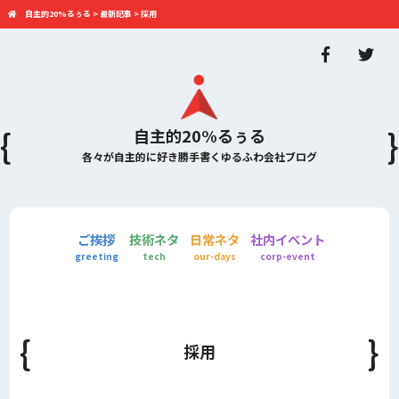
自主的20%るぅる
>
最新記事
>
採用
自主的20%るぅる
各々が自主的に好き勝手書くゆるふわ会社ブログ
ご挨拶
技術ネタ
日常ネタ
社内イベント
greeting
tech
our-days
corp-event
採用