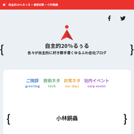
自主的20%るぅる
>
最新記事
>
小林銅蟲
自主的20%るぅる
各々が自主的に好き勝手書くゆるふわ会社ブログ
ご挨拶
技術ネタ
日常ネタ
社内イベント
greeting
tech
our-days
corp-event
小林銅蟲