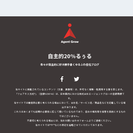
自主的20%るぅる
各々が自主的に好き勝手書くゆるふわ会社ブログ
当サイトに掲載されているコンテンツ（文書、画像等）は、許可なく複製・転用等する事を禁じます。
「フェアネス方式®」（登録6150741）は、日本国内における株式会社エージェントグローの登録商標で
す。
当サイトでは最低限必要と考えられる場合において、会社名／サービス名／商品名などを記載している場
合があります。
これらはあくまでも説明の必要性に応じて用いているものであり、各社の権利等を侵害を目的とするもの
ではございません。
不適切と考えられる場合には、当社お問い合わせフォームよりご連絡ください。
当サイトでは®や™などの表記を省略させていただいております。