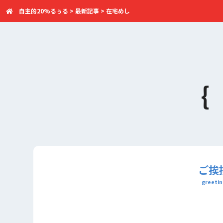
自主的20%るぅる
>
最新記事
>
在宅めし
ご挨
greetin