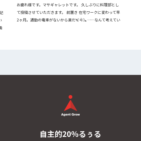
お疲れ様です。マサギャレットです。 久しぶりに料理部とし
て投稿させていただきます。 前置き 在宅ワークに変わって早
の記
2ヶ月。通勤の電車がないから楽だ٩( ᐛ )و ……なんて考えてい
い
ましたが、ここで１つの問題が……。 昼飯 […]
画
自主的20%るぅる