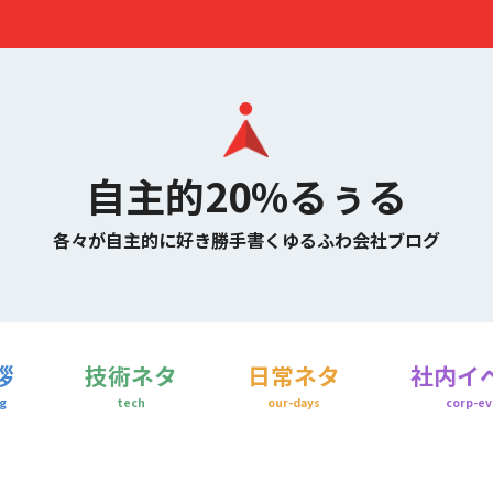
自主的20%るぅる
各々が自主的に好き勝手書くゆるふわ会社ブログ
拶
技術ネタ
日常ネタ
社内イ
g
tech
our-days
corp-ev