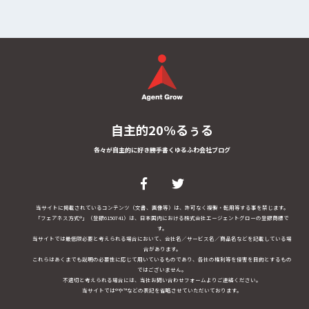
自主的20%るぅる
各々が自主的に好き勝手書くゆるふわ会社ブログ
当サイトに掲載されているコンテンツ（文書、画像等）は、許可なく複製・転用等する事を禁じます。
「フェアネス方式®」（登録6150741）は、日本国内における株式会社エージェントグローの登録商標で
す。
当サイトでは最低限必要と考えられる場合において、会社名／サービス名／商品名などを記載している場
合があります。
これらはあくまでも説明の必要性に応じて用いているものであり、各社の権利等を侵害を目的とするもの
ではございません。
不適切と考えられる場合には、当社お問い合わせフォームよりご連絡ください。
当サイトでは®や™などの表記を省略させていただいております。