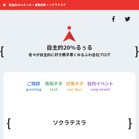
自主的20%るぅる
>
最新記事
>
ソクラテスラ
自主的20%るぅる
各々が自主的に好き勝手書くゆるふわ会社ブログ
ご挨拶
技術ネタ
日常ネタ
社内イベント
greeting
tech
our-days
corp-event
ソクラテスラ