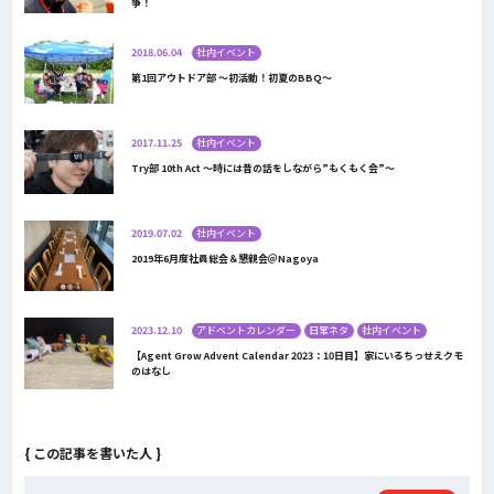
争！
2018.06.04
社内イベント
第1回アウトドア部 ～初活動！初夏のBBQ～
2017.11.25
社内イベント
Try部 10th Act 〜時には昔の話をしながら”もくもく会”〜
2019.07.02
社内イベント
2019年6月度社員総会＆懇親会＠Nagoya
2023.12.10
アドベントカレンダー
日常ネタ
社内イベント
【Agent Grow Advent Calendar 2023：10日目】家にいるちっせえクモ
のはなし
{ この記事を書いた人 }