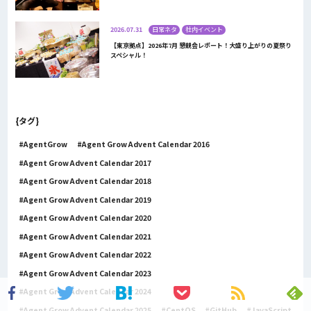
2026.07.31
日常ネタ
社内イベント
【東京拠点】2026年7月 懇親会レポート！大盛り上がりの夏祭り
スペシャル！
{タグ}
AgentGrow
Agent Grow Advent Calendar 2016
Agent Grow Advent Calendar 2017
Agent Grow Advent Calendar 2018
Agent Grow Advent Calendar 2019
Agent Grow Advent Calendar 2020
Agent Grow Advent Calendar 2021
Agent Grow Advent Calendar 2022
Agent Grow Advent Calendar 2023
Agent Grow Advent Calendar 2024
Agent Grow Advent Calendar 2025
CentOS
GitHub
JavaScript