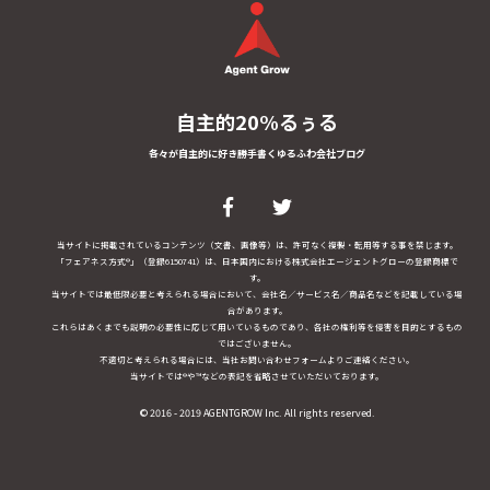
自主的20%るぅる
各々が自主的に好き勝手書くゆるふわ会社ブログ
当サイトに掲載されているコンテンツ（文書、画像等）は、許可なく複製・転用等する事を禁じます。
「フェアネス方式®」（登録6150741）は、日本国内における株式会社エージェントグローの登録商標で
す。
当サイトでは最低限必要と考えられる場合において、会社名／サービス名／商品名などを記載している場
合があります。
これらはあくまでも説明の必要性に応じて用いているものであり、各社の権利等を侵害を目的とするもの
ではございません。
不適切と考えられる場合には、当社お問い合わせフォームよりご連絡ください。
当サイトでは®や™などの表記を省略させていただいております。
© 2016 - 2019 AGENTGROW Inc. All rights reserved.