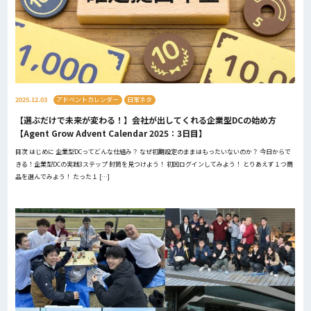
2025.12.03
アドベントカレンダー
日常ネタ
【選ぶだけで未来が変わる！】会社が出してくれる企業型DCの始め方
【Agent Grow Advent Calendar 2025：3日目】
目次 はじめに 企業型DCってどんな仕組み？ なぜ初期設定のままはもったいないのか？ 今日からで
きる！企業型DCの実践3ステップ 封筒を見つけよう！ 初回ログインしてみよう！ とりあえず１つ商
品を選んでみよう！ たった１ […]