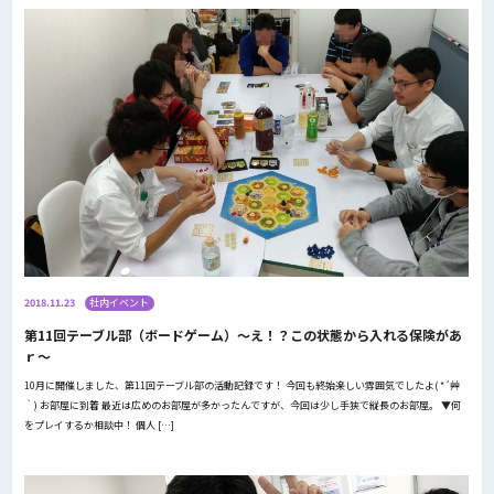
2018.11.23
社内イベント
第11回テーブル部（ボードゲーム）～え！？この状態から入れる保険があ
ｒ～
10月に開催しました、第11回テーブル部の活動記録です！ 今回も終始楽しい雰囲気でしたよ( *´艸
｀) お部屋に到着 最近は広めのお部屋が多かったんですが、今回は少し手狭で縦長のお部屋。 ▼何
をプレイするか相談中！ 個人 […]