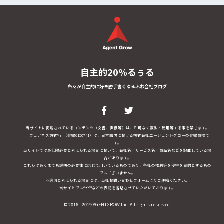
自主的20%るぅる
各々が自主的に好き勝手書くゆるふわ会社ブログ
当サイトに掲載されているコンテンツ（文書、画像等）は、許可なく複製・転用等する事を禁じます。
「フェアネス方式®」（登録6150741）は、日本国内における株式会社エージェントグローの登録商標で
す。
当サイトでは最低限必要と考えられる場合において、会社名／サービス名／商品名などを記載している場
合があります。
これらはあくまでも説明の必要性に応じて用いているものであり、各社の権利等を侵害を目的とするもの
ではございません。
不適切と考えられる場合には、当社お問い合わせフォームよりご連絡ください。
当サイトでは®や™などの表記を省略させていただいております。
© 2016 - 2019 AGENTGROW Inc. All rights reserved.