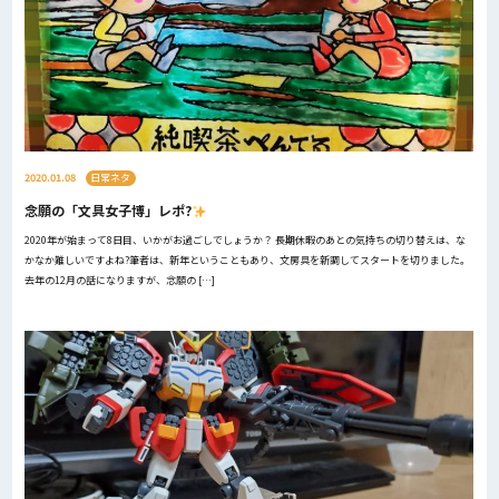
2020.01.08
日常ネタ
念願の「文具女子博」レポ?
2020年が始まって8日目、いかがお過ごしでしょうか？ 長期休暇のあとの気持ちの切り替えは、な
かなか難しいですよね?筆者は、新年ということもあり、文房具を新調してスタートを切りました。
去年の12月の話になりますが、念願の […]