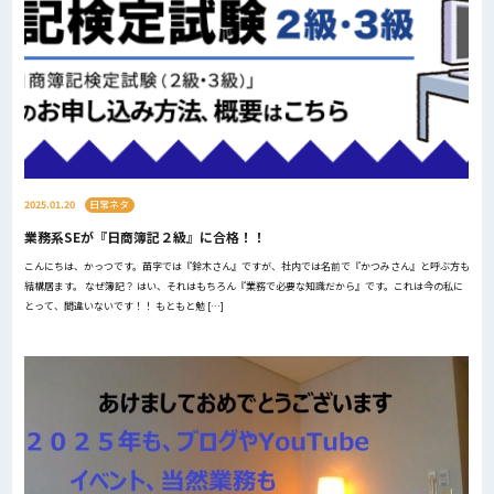
2025.01.20
日常ネタ
業務系SEが『日商簿記２級』に合格！！
こんにちは、かっつです。苗字では『鈴木さん』ですが、社内では名前で『かつみさん』と呼ぶ方も
結構居ます。 なぜ簿記？ はい、それはもちろん『業務で必要な知識だから』です。これは今の私に
とって、間違いないです！！ もともと勉 […]