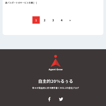
進パスポートのサービスを開 […]
1
2
3
4
»
自主的20%るぅる
各々が自主的に好き勝手書くゆるふわ会社ブログ