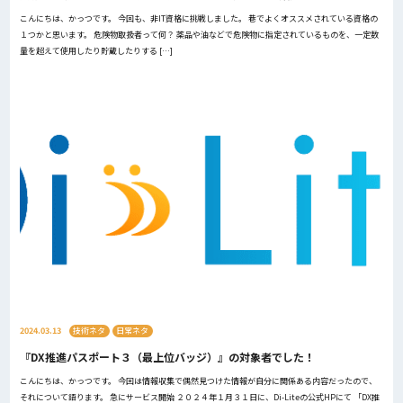
こんにちは、かっつです。 今回も、非IT資格に挑戦しました。 巷でよくオススメされている資格の
１つかと思います。 危険物取扱者って何？ 薬品や油などで危険物に指定されているものを、一定数
量を超えて使用したり貯蔵したりする […]
2024.03.13
技術ネタ
日常ネタ
『DX推進パスポート３（最上位バッジ）』の対象者でした！
こんにちは、かっつです。 今回は情報収集で偶然見つけた情報が自分に関係ある内容だったので、
それについて語ります。 急にサービス開始 ２０２４年１月３１日に、Di-Liteの公式HPにて 「DX推