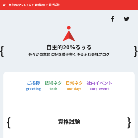
自主的20%るぅる
>
最新記事
>
資格試験
自主的20%るぅる
各々が自主的に好き勝手書くゆるふわ会社ブログ
ご挨拶
技術ネタ
日常ネタ
社内イベント
greeting
tech
our-days
corp-event
資格試験