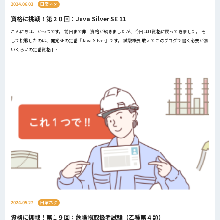
2024.06.03
日常ネタ
資格に挑戦！第２０回：Java Silver SE 11
こんにちは、かっつです。 前回まで非IT資格が続きましたが、今回はIT資格に戻ってきました。 そ
して挑戦したのは、開発SEの定番『Java Silver』です。 試験概要 敢えてこのブログで書く必要が無
いくらいの定番資格 […]
2024.05.27
日常ネタ
資格に挑戦！第１９回：危険物取扱者試験（乙種第４類）