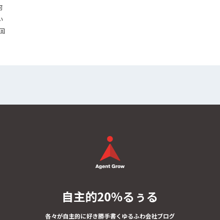
何
い
回
自主的20%るぅる
各々が自主的に好き勝手書くゆるふわ会社ブログ