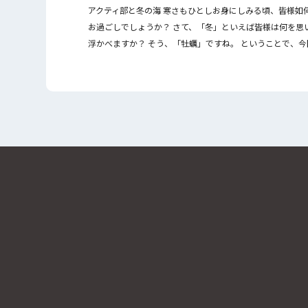
アクティ部と冬の海 寒さもひとしお身にしみる頃、皆様如
お過ごしでしょうか？ さて、「冬」といえば皆様は何を思
浮かべますか？ そう、「牡蠣」ですね。 ということで、今
の活動は 「牡蠣小屋に行こう！」と相成りました。 […]