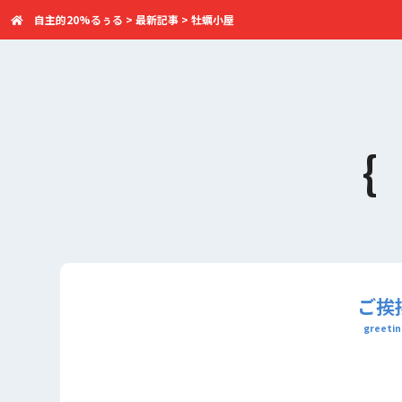
自主的20%るぅる
>
最新記事
>
牡蠣小屋
ご挨
greetin