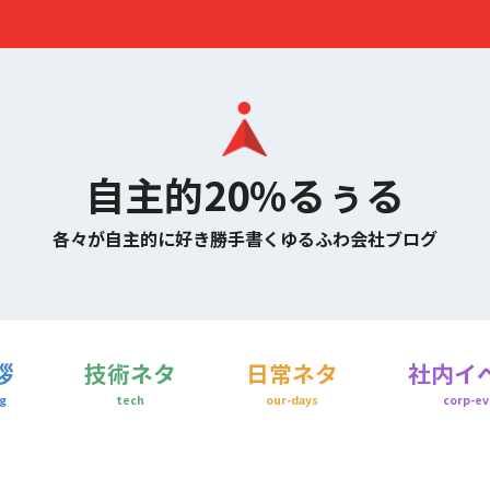
自主的20%るぅる
各々が自主的に好き勝手書くゆるふわ会社ブログ
拶
技術ネタ
日常ネタ
社内イ
g
tech
our-days
corp-ev